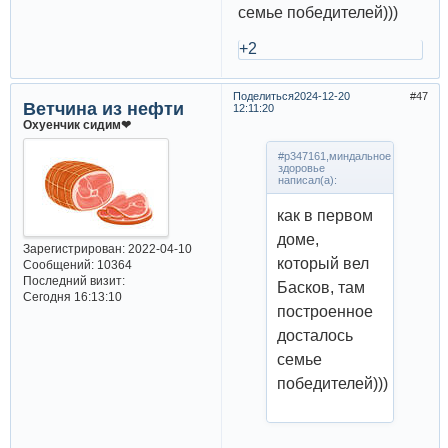
семье победителей)))
+2
Поделиться
2024-12-20
47
Ветчина из нефти
12:11:20
Охуенчик сидим❤
#p347161,миндальное
здоровье
написал(а):
как в первом
доме,
Зарегистрирован
: 2022-04-10
который вел
Сообщений:
10364
Последний визит:
Басков, там
Сегодня 16:13:10
построенное
досталось
семье
победителей)))