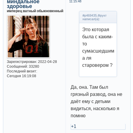
миндальное
11:15:48
здоровье
имперец ватный обыкновенный
#p469435,Фрукт
написал(а):
Это которая
была с каким-
то
сумасшедшим
а ля
Зарегистрирован
: 2022-04-28
старовером ?
Сообщений:
33280
Последний визит:
Сегодня 16:19:08
Да, она. Там был
грязный развод, она не
даёт ему с детьми
видиться, насколько я
помню
+1