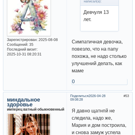
написал(а):
Девчуля 13
лет.
Зарегистрирован
: 2025-08-08
Симпатичная девочка,
Сообщений:
35
повезло, что на папу
Последний визит:
2025-10-31 08:20:31
похожа, не надо столько
улучшений делать, как
маме
0
Поделиться
2026-04-28
53
миндальное
09:08:28
здоровье
имперец ватный обыкновенный
Я давно щатнпй не
следила, надо же,
Мария и дом построила,
и снова замуж успела