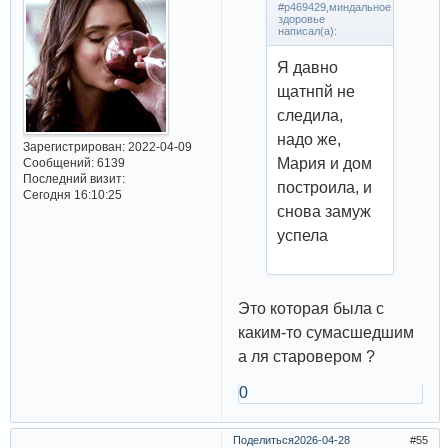
#p469429,миндальное
здоровье
написал(а):
Я давно
щатнпй не
следила,
надо же,
Зарегистрирован
: 2022-04-09
Мария и дом
Сообщений:
6139
Последний визит:
построила, и
Сегодня 16:10:25
снова замуж
успела
Это которая была с
каким-то сумасшедшим
а ля старовером ?
0
Поделиться
2026-04-28
55