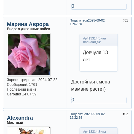
0
Поделиться
2025-09-02
51
Марина Аврора
11:42:20
Енерал диванных войск
#p413314,Зина
написал(а):
Девчуля 13
лет.
Зарегистрирован
: 2024-07-22
Достойная смена
Сообщений:
1761
мамане растет)
Последний визит:
Сегодня 14:07:59
0
Поделиться
2025-09-02
52
Alexandra
12:32:35
Местный
#p413314,Зина