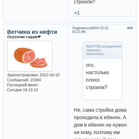
строили?
+1
Поделиться
2024-12-21
49
Ветчина из нефти
01:21:46
Охуенчик сидим❤
#p347165,миндальное
здоровье
написал(а):
ого,
настолько
Зарегистрирован
: 2022-04-10
плохо
Сообщений:
10364
Последний визит:
строили?
Сегодня 16:13:10
Не, сама стройка дома
проходила в ебенях. А
дом в ебенях не нужен
ни кому, поэтому им