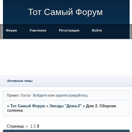
Тот Самый Форум
Форум
Участники
Регистрация
Войти
Правила
Активные темы
Привет, Гость!
Войдите
или
зарегистрируйтесь
.
»
Тот Самый Форум
»
Звезды "Дома-2"
»
Дом 2. Сборная
солянка
Страница:
«
1
2
3