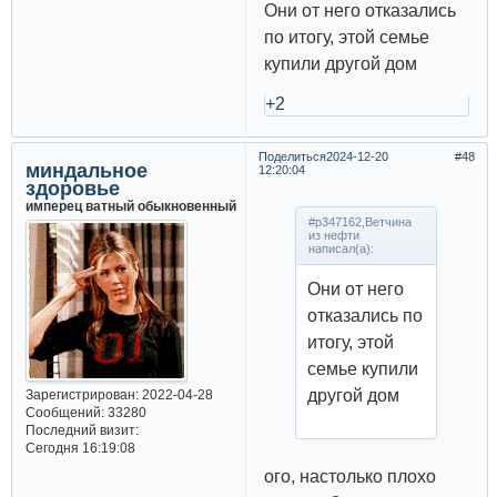
Они от него отказались
по итогу, этой семье
купили другой дом
+2
Поделиться
2024-12-20
48
миндальное
12:20:04
здоровье
имперец ватный обыкновенный
#p347162,Ветчина
из нефти
написал(а):
Они от него
отказались по
итогу, этой
семье купили
другой дом
Зарегистрирован
: 2022-04-28
Сообщений:
33280
Последний визит:
Сегодня 16:19:08
ого, настолько плохо