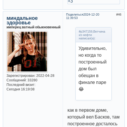
+3
Поделиться
2024-12-20
46
миндальное
11:39:53
здоровье
имперец ватный обыкновенный
#p347159,Ветчина
из нефти
написал(а):
Удивительно,
но когда то
построенный
дом был
обещан в
Зарегистрирован
: 2022-04-28
Сообщений:
33280
финале паре
Последний визит:
😂
Сегодня 16:19:08
как в первом доме,
который вел Басков, там
построенное досталось