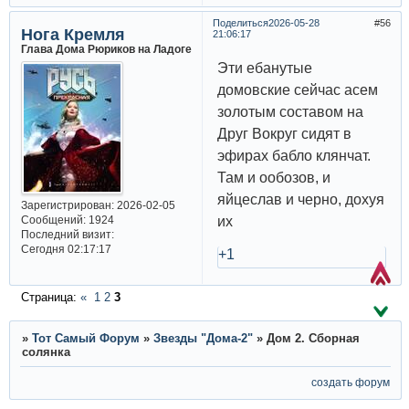
Поделиться
2026-05-28
56
Нога Кремля
21:06:17
Глава Дома Рюриков на Ладоге
Эти ебанутые
домовские сейчас асем
золотым составом на
Друг Вокруг сидят в
эфирах бабло клянчат.
Там и ообозов, и
яйцеслав и черно, дохуя
Зарегистрирован
: 2026-02-05
Сообщений:
1924
их
Последний визит:
Сегодня 02:17:17
+1
Страница:
«
1
2
3
»
Тот Самый Форум
»
Звезды "Дома-2"
»
Дом 2. Сборная
солянка
создать форум