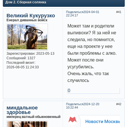
Дом 2. Сборная солянка
Поделиться
2024-04-01
41
Великий Кукурузко
22:24:17
Енерал диванных войск
Может там и родители
выпивохи? Я за ней не
следила, но помнится,
еще на проекте у нее
были проблемы с алко.
Зарегистрирован
: 2023-05-13
Сообщений:
1327
Может после они
Последний визит:
усугубились.
2026-08-05 11:24:33
Очень жаль, что так
случилось
0
Поделиться
2024-12-20
42
миндальное
10:22:44
здоровье
имперец ватный обыкновенный