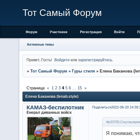
Тот Самый Форум
Форум
Участники
Регистрация
Войти
П
Активные темы
Привет, Гость!
Войдите
или
зарегистрируйтесь
.
»
Тот Самый Форум
»
Гуры стиля
»
Елена Баканова (len
Страница:
«
1
2
3
4
5
6
…
15
»
Елена Баканова (lenab.style)
КАМАЗ-беспилотник
Поделиться
2022-06-20 14:39:
Енерал диванных войск
#p33705,Снусмумрик
Я понимаю, чт