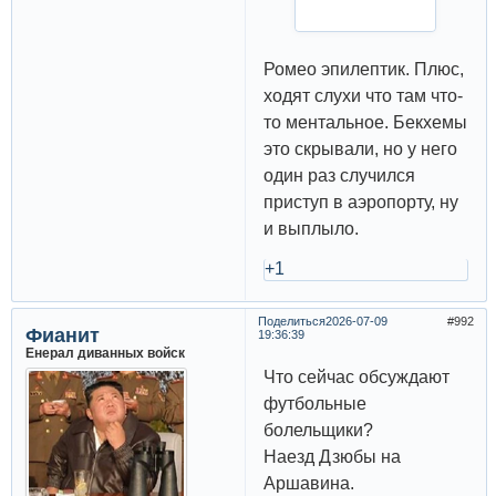
Ромео эпилептик. Плюс,
ходят слухи что там что-
то ментальное. Бекхемы
это скрывали, но у него
один раз случился
приступ в аэропорту, ну
и выплыло.
+1
Поделиться
2026-07-09
992
Фианит
19:36:39
Енерал диванных войск
Что сейчас обсуждают
футбольные
болельщики?
Наезд Дзюбы на
Аршавина.