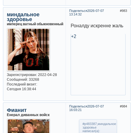
Поделиться
2026-07-07
983
миндальное
13:14:32
здоровье
имперец ватный обыкновенный
Роналду искренне жаль
+2
Зарегистрирован
: 2022-04-28
Сообщений:
33268
Последний визит:
Сегодня 16:38:44
Поделиться
2026-07-07
984
Фианит
16:03:21
Енерал диванных войск
#p483387,миндальное
здоровье
написал(а):