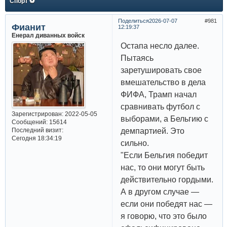
Спорт ⚽
Поделиться
2026-07-07
981
Фианит
12:19:37
Енерал диванных войск
Остапа несло далее.
Пытаясь
заретушировать свое
вмешательство в дела
ФИФА, Трамп начал
сравнивать футбол с
Зарегистрирован
: 2022-05-05
выборами, а Бельгию с
Сообщений:
15614
демпартией. Это
Последний визит:
Сегодня 18:34:19
сильно.
"Если Бельгия победит
нас, то они могут быть
действительно гордыми.
А в другом случае —
если они победят нас —
я говорю, что это было