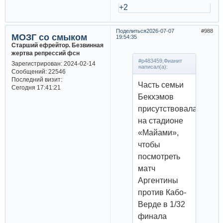
+2
Поделиться
2026-07-07
988
МОЗГ со смыком
19:54:35
Старший ефрейтор. Безвинная
жертва репрессий фсн
#p483459,Фианит
Зарегистрирован
: 2024-02-14
написал(а):
Сообщений:
22546
Последний визит:
Часть семьи
Сегодня 17:41:21
Бекхэмов
присутствовала
на стадионе
«Майами»,
чтобы
посмотреть
матч
Аргентины
против Кабо-
Верде в 1/32
финала