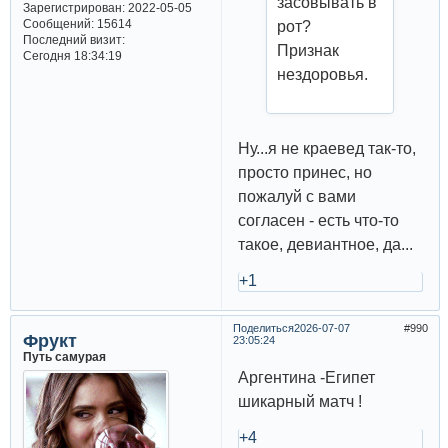
засовывать в
Зарегистрирован
: 2022-05-05
Сообщений:
15614
рот?
Последний визит:
Признак
Сегодня 18:34:19
нездоровья.
Ну...я не краевед так-то,
просто принес, но
пожалуй с вами
согласен - есть что-то
такое, девиантное, да...
+1
Поделиться
2026-07-07
990
Фрукт
23:05:24
Путь самурая
Аргентина -Египет
шикарный матч !
+4