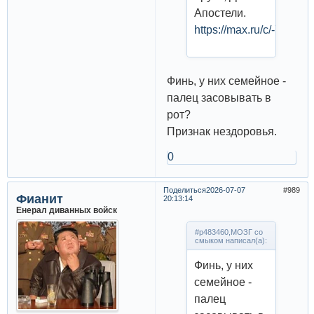
Апостели.
https://max.ru/c/-709
Финь, у них семейное -
палец засовывать в
рот?
Признак нездоровья.
0
Поделиться
2026-07-07
989
Фианит
20:13:14
Енерал диванных войск
#p483460,МОЗГ со
смыком написал(а):
Финь, у них
семейное -
палец