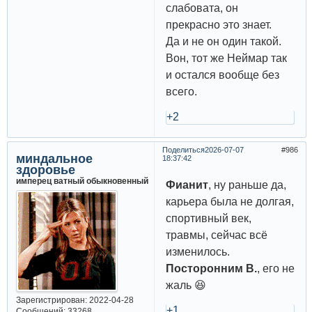
слабовата, он
прекрасно это знает.
Да и не он один такой.
Вон, тот же Неймар так
и остался вообще без
всего.
+2
Поделиться
2026-07-07
986
миндальное
18:37:42
здоровье
имперец ватный обыкновенный
Фианит
, ну раньше да,
карьера была не долгая,
спортивный век,
травмы, сейчас всё
изменилось.
Посторонним В.
, его не
жаль 😆
Зарегистрирован
: 2022-04-28
+1
Сообщений:
33268