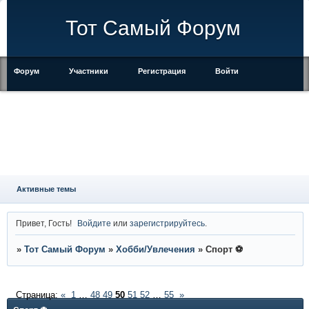
Тот Самый Форум
Форум
Участники
Регистрация
Войти
Правила
Активные темы
Привет, Гость!
Войдите
или
зарегистрируйтесь
.
»
Тот Самый Форум
»
Хобби/Увлечения
»
Спорт ⚽
Страница:
«
1
…
48
49
50
51
52
…
55
»