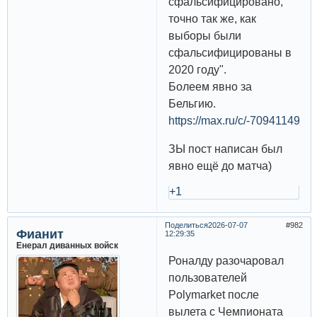
сфальсифицировано,
точно так же, как
выборы были
сфальсифицированы в
2020 году".
Болеем явно за
Бельгию.
https://max.ru/c/-70941149
ЗЫ пост написан был
явно ещё до матча)
+1
Поделиться
2026-07-07
982
Фианит
12:29:35
Енерал диванных войск
Роналду разочаровал
пользователей
Polymarket после
вылета с Чемпионата