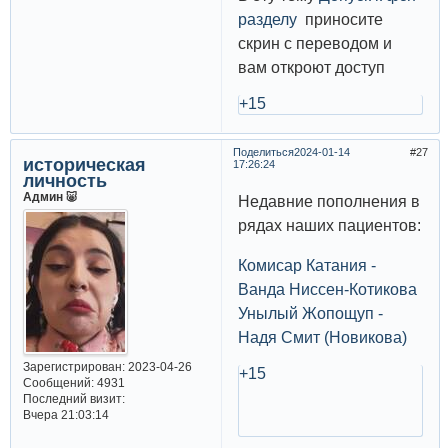
разделу
приносите
скрин с переводом и
вам откроют доступ
+15
Поделиться
2024-01-14
27
историческая
17:26:24
личность
Админ 🐷
Недавние пополнения в
рядах наших пациентов:
Комисар Катания -
Ванда Ниссен-Котикова
Унылый Жопощуп -
Надя Смит (Новикова)
Зарегистрирован
: 2023-04-26
+15
Сообщений:
4931
Последний визит:
Вчера 21:03:14