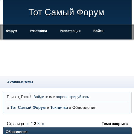
Тот Самый Форум
Форум
Участники
Регистрация
Войти
Правила
Активные темы
Привет, Гость!
Войдите
или
зарегистрируйтесь
.
»
Тот Самый Форум
»
Техничка
»
Обновления
Страница:
«
1
2
3
»
Тема закрыта
Обновления