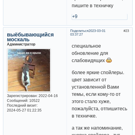
пишите в техничку
+9
Поделиться
2023-03-01
23
выёбывающийся
03:37:27
москаль
Администратор
специальное
обновление для
слабовидящих
более яркие спойлеры.
цвет зависит от
установленной Вами
темы, если кому-то от
Зарегистрирован
: 2022-04-16
Сообщений:
10522
этого стало хуже,
Последний визит:
пожалуйста, отпишитесь
2024-05-27 01:22:35
в техничке.
а так же напоминание,