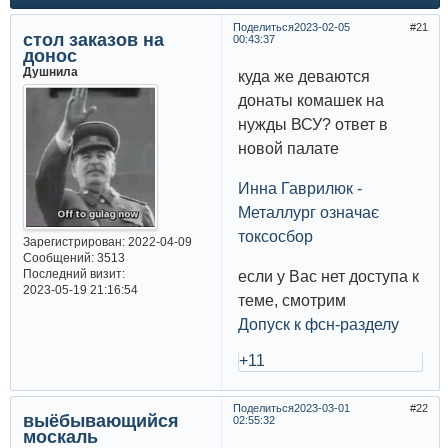
Поделиться
2023-02-05
21
стол заказов на
00:43:37
донос
Душнила
куда же деваются
донаты комашек на
нужды ВСУ? ответ в
новой палате
Инна Гаврилюк -
Металлург означає
токсосбор
Зарегистрирован
: 2022-04-09
Сообщений:
3513
Последний визит:
если у Вас нет доступа к
2023-05-19 21:16:54
теме, смотрим
Допуск к фсн-разделу
+11
Поделиться
2023-03-01
22
выёбывающийся
02:55:32
москаль