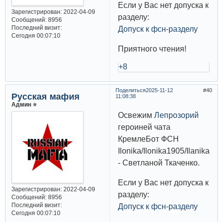
Если у Вас нет допуска к
Зарегистрирован
: 2022-04-09
разделу:
Сообщений:
8956
Последний визит:
Допуск к фсн-разделу
Сегодня 00:07:10
Приятного чтения!
+8
Поделиться
2025-11-12
40
Русская мафия
11:08:38
Админ ⭐️
Освежим
Лепрозорий
героиней чата
КремлеБот ФСН
Ilonika/Ilonika1905/Ilanika19
- Светланой Ткаченко.
Если у Вас нет допуска к
Зарегистрирован
: 2022-04-09
разделу:
Сообщений:
8956
Последний визит:
Допуск к фсн-разделу
Сегодня 00:07:10