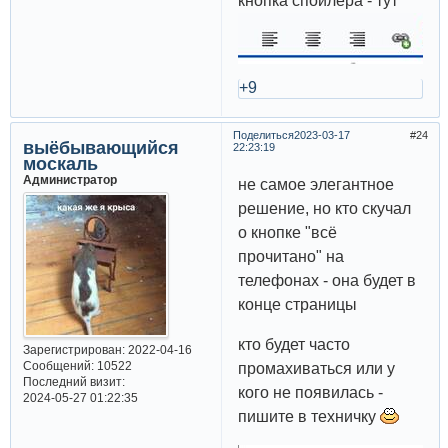
кнопка спойлера - тут
+9
Поделиться
2023-03-17
24
выёбывающийся
22:23:19
москаль
Администратор
не самое элегантное
решение, но кто скучал
о кнопке "всё
прочитано" на
телефонах - она будет в
конце страницы
кто будет часто
Зарегистрирован
: 2022-04-16
Сообщений:
10522
промахиваться или у
Последний визит:
кого не появилась -
2024-05-27 01:22:35
пишите в техничку