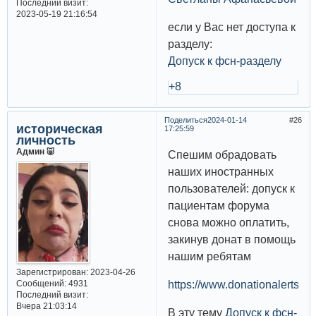
Последний визит:
2023-05-19 21:16:54
если у Вас нет доступа к
разделу:
Допуск к фсн-разделу
+8
Поделиться
2024-01-14
26
историческая
17:25:59
личность
Админ 🐷
Спешим обрадовать
наших иностранных
пользователей: допуск к
пациентам форума
снова можно оплатить,
закинув донат в помощь
нашим ребятам
Зарегистрирован
: 2023-04-26
Сообщений:
4931
https://www.donationalerts.c
Последний визит:
Вчера 21:03:14
В эту тему
Допуск к фсн-