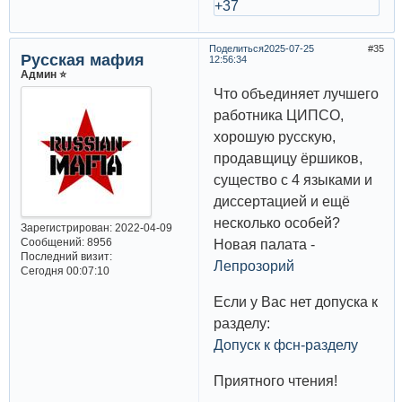
+37
Поделиться
2025-07-25
35
Русская мафия
12:56:34
Админ ⭐️
Что объединяет лучшего
работника ЦИПСО,
хорошую русскую,
продавщицу ёршиков,
существо с 4 языками и
диссертацией и ещё
несколько особей?
Зарегистрирован
: 2022-04-09
Сообщений:
8956
Новая палата -
Последний визит:
Лепрозорий
Сегодня 00:07:10
Если у Вас нет допуска к
разделу:
Допуск к фсн-разделу
Приятного чтения!