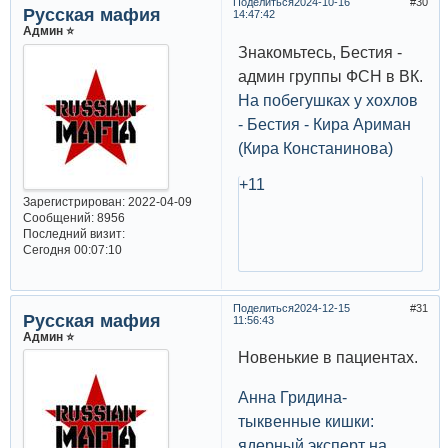
Поделиться
2024-10-16
30
Русская мафия
14:47:42
Админ ⭐️
Знакомьтесь, Бестия -
админ группы ФСН в ВК.
На побегушках у хохлов
- Бестия - Кира Ариман
(Кира Констанинова)
+11
Зарегистрирован
: 2022-04-09
Сообщений:
8956
Последний визит:
Сегодня 00:07:10
Поделиться
2024-12-15
31
Русская мафия
11:56:43
Админ ⭐️
Новенькие в пациентах.
Анна Гридина-
тыквенные кишки:
ядерный эксперт на