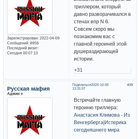
триллером, который
давно разворачивался в
стенах впр N 6.
Совсем скоро мы
познакомим вас с
Зарегистрирован
: 2022-04-09
Сообщений:
8956
главной героиней этой
Последний визит:
душераздирающей
Сегодня 00:07:10
истории.
+31
Поделиться
2025-10-05
39
Русская мафия
13:31:07
Админ ⭐️
Встречайте главную
героиню триллера:
Анастасия Климова - Из
Венгерберга|Истерика
сегодняшнего мира