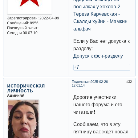
посылках у хохлов-2
Тереза Карчевская -
Зарегистрирован
: 2022-04-09
Скалды хуйни - Мамкин
Сообщений:
8956
Последний визит:
альфач
Сегодня 00:07:10
Если у Вас нет допуска к
разделу:
Допуск к фсн-разделу
+7
Поделиться
2025-02-26
32
историческая
12:01:14
личность
Админ 🐷
Дорогие участники
нашего форума и его
читатели❗️
Сообщаем, что в эту
пятницу вас ждёт новая