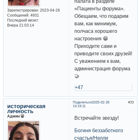
палата в разделе
«Пациенты форума».
Зарегистрирован
: 2023-04-26
Сообщений:
4931
Обещаем, что подарим
Последний визит:
вам, как минимум,
Вчера 21:03:14
полчаса хорошего
настроения 😁
Приходите сами и
приводите своих друзей!
С уважением к вам,
администрация форума
🤝
+47
Поделиться
2025-02-28
33
историческая
14:19:11
личность
Админ 🐷
Встречайте звезду!
Богиня беззаботного
счастья/Нелли