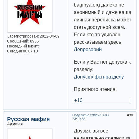
baginya.org далеко не
анонимный и даже ваша
личная переписка может
стать доступной всем.
Если кто-то удивлён,
Зарегистрирован
: 2022-04-09
Сообщений:
8956
рассказываем здесь
Последний визит:
Лепрозорий
Сегодня 00:07:10
Если у Вас нет допуска к
разделу:
Допуск к фсн-разделу
Приятного чтения!
+10
Поделиться
2025-10-03
38
Русская мафия
23:19:35
Админ ⭐️
Друзья, вы все
внимательно следили за