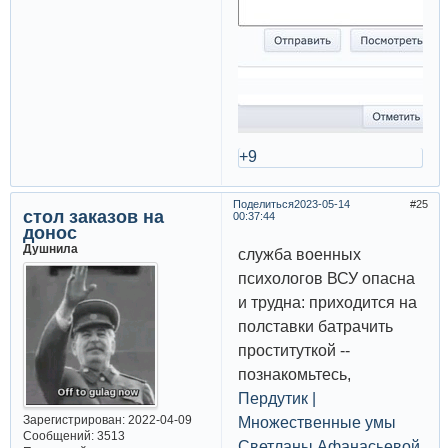
+9
Поделиться
2023-05-14
25
стол заказов на
00:37:44
донос
Душнила
служба военных
психологов ВСУ опасна
и трудна: приходится на
полставки батрачить
проституткой --
познакомьтесь,
Пердутик |
Зарегистрирован
: 2022-04-09
Множественные умы
Сообщений:
3513
Светланы Афанасьевой