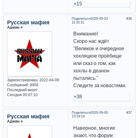
+15
Поделиться
2025-09-03
36
Русская мафия
11:32:11
Админ ⭐️
Внимание!
Скоро нас ждёт
"Великое и очередное
хохляцкое проёбище
или сказ о том, как
хохлы в деанон
пытались."
Зарегистрирован
: 2022-04-09
Сообщений:
8956
Следите за новостями.
Последний визит:
Сегодня 00:07:10
+38
Поделиться
2025-09-05
37
Русская мафия
13:19:19
Админ ⭐️
Наверное, многие
знают, что форум