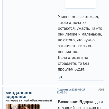
У меня же все отекает,
такие отпечатки
остаются, ужасть. Так-то
они легкие и маленькие,
но оттого, что нужно
затягивать сильно -
неприятно.
Если отеками не
страдаете, то без
проблем будет.
+5
Поделиться
2026-05-27
285
миндальное
22:01:01
здоровье
имперец ватный обыкновенный
Безхозная Ядерка
, да я
ж давний юзер часов от