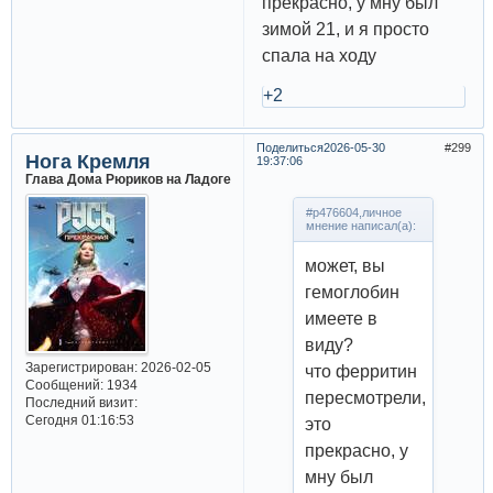
прекрасно, у мну был
зимой 21, и я просто
спала на ходу
+2
Поделиться
2026-05-30
299
Нога Кремля
19:37:06
Глава Дома Рюриков на Ладоге
#p476604,личное
мнение написал(а):
может, вы
гемоглобин
имеете в
виду?
Зарегистрирован
: 2026-02-05
что ферритин
Сообщений:
1934
пересмотрели,
Последний визит:
Сегодня 01:16:53
это
прекрасно, у
мну был