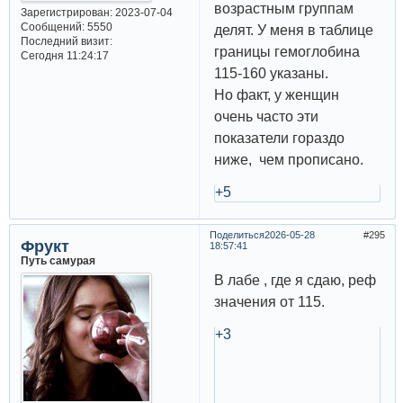
возрастным группам
Зарегистрирован
: 2023-07-04
Сообщений:
5550
делят. У меня в таблице
Последний визит:
границы гемоглобина
Сегодня 11:24:17
115-160 указаны.
Но факт, у женщин
очень часто эти
показатели гораздо
ниже, чем прописано.
+5
Поделиться
2026-05-28
295
Фрукт
18:57:41
Путь самурая
В лабе , где я сдаю, реф
значения от 115.
+3