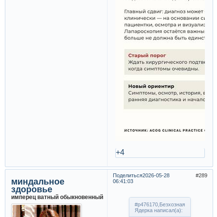
+4
Поделиться
2026-05-28
289
миндальное
06:41:03
здоровье
имперец ватный обыкновенный
#p476170,Безхозная
Ядерка написал(а):