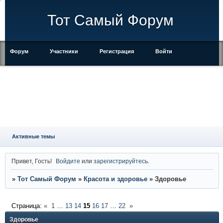
Тот Самый Форум
Форум
Участники
Регистрация
Войти
Правила
Активные темы
Привет, Гость!
Войдите
или
зарегистрируйтесь
.
»
Тот Самый Форум
»
Красота и здоровье
»
Здоровье
Страница:
«
1
…
13
14
15
16
17
…
22
»
Здоровье