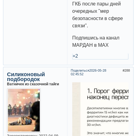
ГКБ после пары дней
очередных "мер
безопасности в сфере
связи".
Подпишись на канал
МАРДАН в МAX
+2
Поделиться
2026-05-28
288
Силиконовый
02:45:52
подбородок
Ватничек из сказочной тайги
Зарегистрирован
: 2022-04-09