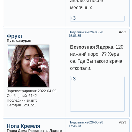
анализы после
месячных
+3
Поделиться
2026-05-28
292
Фрукт
15:03:35
Путь самурая
Безхозная Ядерка
, 120
нижний порог ?? Хера
се. Где Вы такого врача
откопали.
+3
Зарегистрирован
: 2022-04-09
Сообщений:
6142
Последний визит:
Сегодня 12:01:21
Поделиться
2026-05-28
293
Нога Кремля
17:33:48
Глава Дома Рюриков на Ладоге