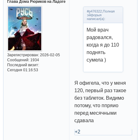
Глава Дома Рюриков на Ладоге
#p476322,Полная
эйфорыя
написал(а):
Мой врач
радовался,
когда я до 110
поднять
Зарегистрирован
: 2026-02-05
сумела )
Сообщений:
1934
Последний визит:
Сегодня 01:16:53
Я офигела, что у меня
120, первый раз такое
без таблеток. Видимо
потому, что ппряио
перед месячными
сдавала
+2