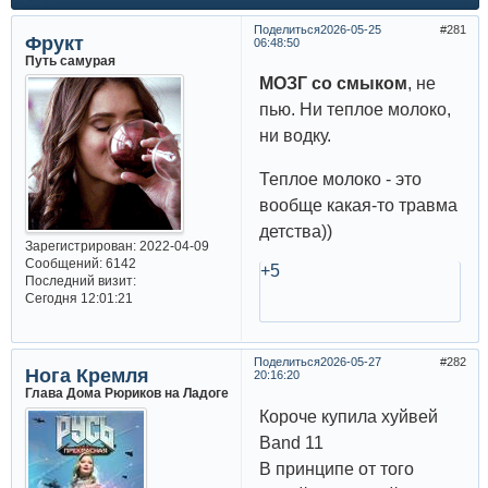
Поделиться
2026-05-25
281
Фрукт
06:48:50
Путь самурая
МОЗГ со смыком
, не
пью. Ни теплое молоко,
ни водку.
Теплое молоко - это
вообще какая-то травма
детства))
Зарегистрирован
: 2022-04-09
Сообщений:
6142
+5
Последний визит:
Сегодня 12:01:21
Поделиться
2026-05-27
282
Нога Кремля
20:16:20
Глава Дома Рюриков на Ладоге
Короче купила хуйвей
Band 11
В принципе от того