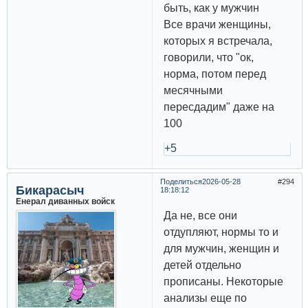
быть, как у мужчин
Все врачи женщины,
которых я встречала,
говорили, что "ок,
норма, потом перед
месячными
пересдадим" даже на
100
+5
Поделиться
2026-05-28
294
Бикарасыч
18:18:12
Енерал диванных войск
Да не, все они
отдупляют, нормы то и
для мужчин, женщин и
детей отдельно
прописаны. Некоторые
анализы еще по