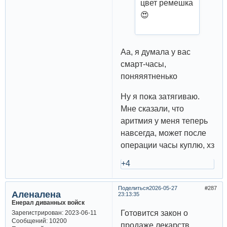
цвет ремешка
😍
Аа, я думала у вас
смарт-часы,
поняяятненько
Ну я пока затягиваю.
Мне сказали, что
аритмия у меня теперь
навсегда, может после
операции часы куплю, хз
+4
Поделиться
2026-05-27
287
Аленалена
23:13:35
Енерал диванных войск
Готовится закон о
Зарегистрирован
: 2023-06-11
Сообщений:
10200
продаже лекарств