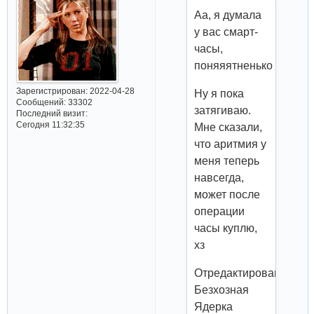
Аа, я думала
у вас смарт-
часы,
поняяятненько
Зарегистрирован
: 2022-04-28
Ну я пока
Сообщений:
33302
затягиваю.
Последний визит:
Сегодня 11:32:35
Мне сказали,
что аритмия у
меня теперь
навсегда,
может после
операции
часы куплю,
хз
Отредактировано
Безхозная
Ядерка