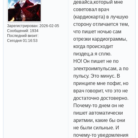
девайса,который мне
советовал врач
(кардиокарта) в лучшую
сторону отличается тем,
Зарегистрирован
: 2026-02-05
Сообщений:
1934
что пишет ночью сам
Последний визит:
отрезки кардиограммы,
Сегодня 01:16:53
когда происходит
пиздец,а я сплю.
НО! Он пишет не по
электроимпульсам, а по
пульсу. Это минус. В
принципе мне пофиг, но
врач говорит, что это не
достаточно достоверно.
Почему-то днем он не
пишет автоматически
аритмии, какие бы они
не были сильные. И
почему-то уведомления