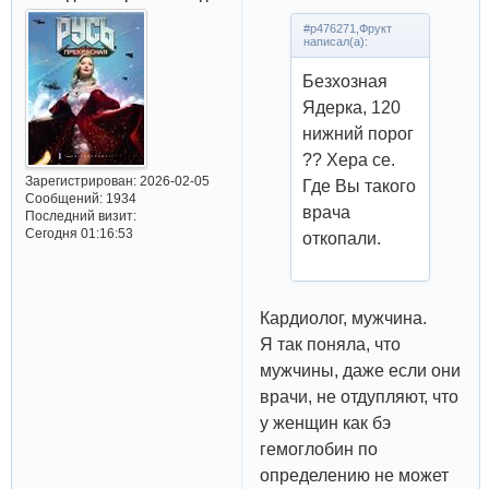
#p476271,Фрукт
написал(а):
Безхозная
Ядерка, 120
нижний порог
?? Хера се.
Зарегистрирован
: 2026-02-05
Где Вы такого
Сообщений:
1934
врача
Последний визит:
Сегодня 01:16:53
откопали.
Кардиолог, мужчина.
Я так поняла, что
мужчины, даже если они
врачи, не отдупляют, что
у женщин как бэ
гемоглобин по
определению не может