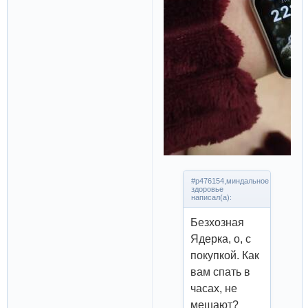
#p476154,миндальное
здоровье
написал(а):
Безхозная
Ядерка, о, с
покупкой. Как
вам спать в
часах, не
мешают?