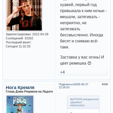
хуавей, первый год
привыкала к ним ночью -
мешали, затягивать -
неприятно, не
затягивать
Зарегистрирован
: 2022-04-28
бессмысленно. Иногда
Сообщений:
33302
бесят и снимаю всё-
Последний визит:
Сегодня 11:32:35
таки.
Заставка у вас огонь! И
цвет ремешка 😍
+4
Поделиться
2026-05-27
286
Нога Кремля
22:26:53
Глава Дома Рюриков на Ладоге
#p476165,миндальное
здоровье
написал(а):