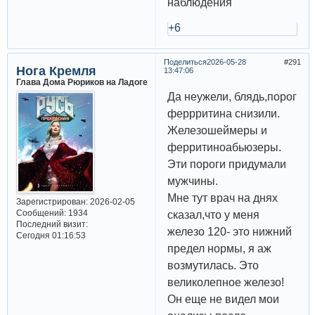
наблюдения
+6
Поделиться
2026-05-28
291
Нога Кремля
13:47:06
Глава Дома Рюриков на Ладоге
Да неужели, блядь,порог
феррритина снизили.
Железошеймеры и
ферритиноабьюзеры.
Эти пороги придумали
мужчины.
Мне тут врач на днях
Зарегистрирован
: 2026-02-05
Сообщений:
1934
сказал,что у меня
Последний визит:
железо 120- это нижний
Сегодня 01:16:53
предел нормы, я аж
возмутилась. Это
великолепное железо!
Он еще не видел мои