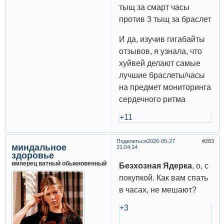
тыщ за смарт часы
против 3 тыщ за браслет
И да, изучив гигабайты
отзывов, я узнала, что
хуйвей делают самые
лучшие браслеты/часы
на предмет мониторинга
сердечного ритма
+11
Поделиться
2026-05-27
283
миндальное
21:04:14
здоровье
имперец ватный обыкновенный
Безхозная Ядерка
, о, с
покупкой. Как вам спать
в часах, не мешают?
+3