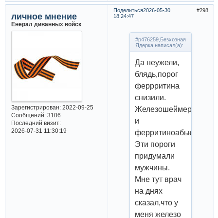
Поделиться
2026-05-30
298
личное мнение
18:24:47
Енерал диванных войск
#p476259,Безхозная
Ядерка написал(а):
Да неужели,
блядь,порог
феррритина
снизили.
Зарегистрирован
: 2022-09-25
Железошеймеры
Сообщений:
3106
и
Последний визит:
2026-07-31 11:30:19
ферритиноабьюзеры.
Эти пороги
придумали
мужчины.
Мне тут врач
на днях
сказал,что у
меня железо