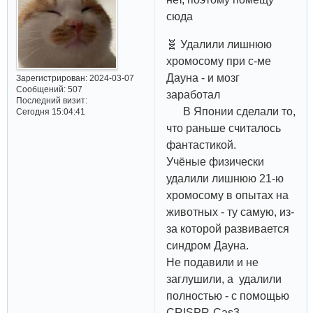
сюда
🧬 Удалили лишнюю
хромосому при с-ме
Дауна - и мозг
Зарегистрирован
: 2024-03-07
Сообщений:
507
заработал
Последний визит:
В Японии сделали то,
Сегодня 15:04:41
что раньше считалось
фантастикой.
Учёные физически
удалили лишнюю 21-ю
хромосому в опытах на
животных - ту самую, из-
за которой развивается
синдром Дауна.
Не подавили и не
заглушили, а удалили
полностью - с помощью
CRISPR-Cas3.