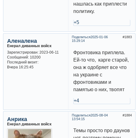
нашлась как приплести
политику.
+5
Поделиться
2025-01-06
1883
Аленалена
15:29:14
Енерал диванных войск
Фронтовика приплела.
Зарегистрирован
: 2023-06-11
Сообщений:
10200
Ей-то что, карге старой,
Последний визит:
она ж одобряет все что
Вчера 16:25:45
на украине с
фронтовиками и
памятью о них, твопят
+4
Поделиться
2025-08-04
1884
Анрика
13:54:15
Енерал диванных войск
Темы просто про даунов
нет, поэтому помещу