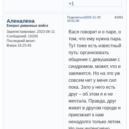
+1
Поделиться
2025-11-28
1891
Аленалена
20:01:08
Енерал диванных войск
Вася говорит и о паре, о
Зарегистрирован
: 2023-06-11
Сообщений:
10200
том, что ему нужна пара.
Последний визит:
Тут тоже есть известный
Вчера 16:25:45
путь: организовать
общение с девушками с
синдромом, может, что и
завяжется. Но на это уж
совсем нет у меня сил
пока. Зато у него есть
друг – об этом я и не
мечтала. Правда, друг
живет в другом городе и
приезжает к нам
ненадолго только летом.
Но они интенсивно