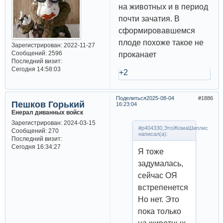
на животных и в период
почти зачатия. В
сформировавшемся
плоде похоже такое не
Зарегистрирован
: 2022-11-27
Сообщений:
2596
проканает
Последний визит:
Сегодня 14:58:03
+2
Поделиться
2025-08-04
1886
Пешков Горький
16:23:04
Енерал диванных войск
Зарегистрирован
: 2024-03-15
#p404330,ЭтоЖомаШиплис
Сообщений:
270
написал(а):
Последний визит:
Сегодня 16:34:27
Я тоже
задумалась,
сейчас ОЯ
встрепенется
Но нет. Это
пока только