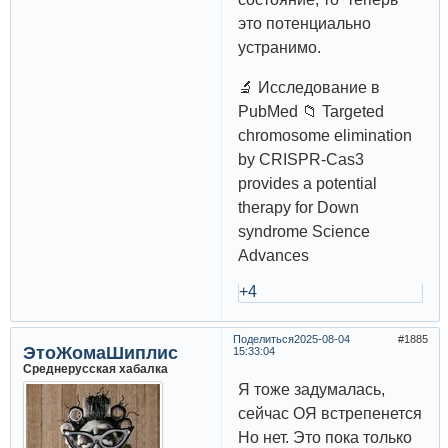
это потенциально
устранимо.
🔬 Исследование в
PubMed 📁 Targeted
chromosome elimination
by CRISPR-Cas3
provides a potential
therapy for Down
syndrome Science
Advances
+4
Поделиться
2025-08-04
1885
ЭтоЖомаШиплис
15:33:04
Среднерусская хабалка
Я тоже задумалась,
сейчас ОЯ встрепенется
Но нет. Это пока только