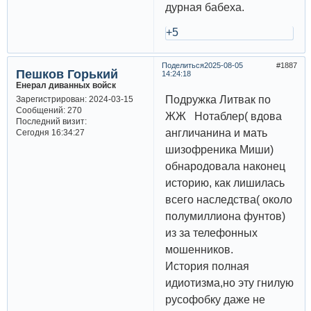
дурная бабеха.
+5
Поделиться
2025-08-05
1887
Пешков Горький
14:24:18
Енерал диванных войск
Подружка Литвак по
Зарегистрирован
: 2024-03-15
Сообщений:
270
ЖЖ Нотаблер( вдова
Последний визит:
англичанина и мать
Сегодня 16:34:27
шизофреника Миши)
обнародовала наконец
историю, как лишилась
всего наследства( около
полумиллиона фунтов)
из за телефонных
мошенников.
История полная
идиотизма,но эту гнилую
русофобку даже не