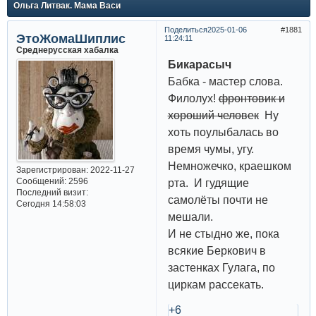
Ольга Литвак. Мама Васи
Поделиться
2025-01-06
1881
ЭтоЖомаШиплис
11:24:11
Среднерусская хабалка
Бикарасыч
Бабка - мастер слова.
Филолух!
фронтовик и
хороший человек
Ну
хоть поулыбалась во
время чумы, угу.
Немножечко, краешком
Зарегистрирован
: 2022-11-27
Сообщений:
2596
рта. И гудящие
Последний визит:
самолёты почти не
Сегодня 14:58:03
мешали.
И не стыдно же, пока
всякие Беркович в
застенках Гулага, по
циркам рассекать.
+6