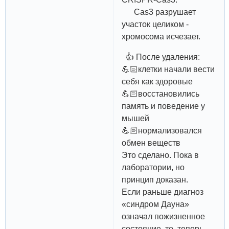
Cas3 разрушает
участок целиком -
хромосома исчезает.
👍 После удаления:
💪🏻клетки начали вести
себя как здоровые
💪🏻восстановились
память и поведение у
мышей
💪🏻нормализовался
обмен веществ
Это сделано. Пока в
лаборатории, но
принцип доказан.
Если раньше диагноз
«синдром Дауна»
означал пожизненное
состояние, то теперь