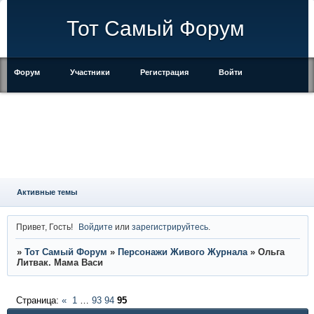
Тот Самый Форум
Форум
Участники
Регистрация
Войти
Правила
Активные темы
Привет, Гость!
Войдите
или
зарегистрируйтесь
.
»
Тот Самый Форум
»
Персонажи Живого Журнала
»
Ольга
Литвак. Мама Васи
Страница:
«
1
…
93
94
95