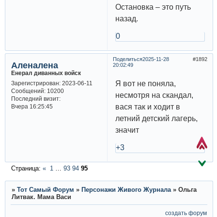
Остановка – это путь
назад.
0
Поделиться
2025-11-28
1892
Аленалена
20:02:49
Енерал диванных войск
Я вот не поняла,
Зарегистрирован
: 2023-06-11
Сообщений:
10200
несмотря на скандал,
Последний визит:
вася так и ходит в
Вчера 16:25:45
летний детский лагерь,
значит
+3
Страница:
«
1
…
93
94
95
»
Тот Самый Форум
»
Персонажи Живого Журнала
»
Ольга
Литвак. Мама Васи
создать форум