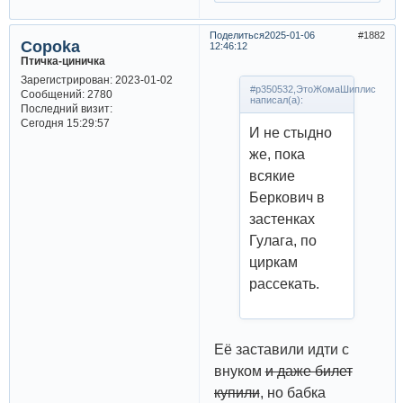
Поделиться
2025-01-06
1882
Copoka
12:46:12
Птичка-циничка
Зарегистрирован
: 2023-01-02
#p350532,ЭтоЖомаШиплис
Сообщений:
2780
написал(а):
Последний визит:
Сегодня 15:29:57
И не стыдно
же, пока
всякие
Беркович в
застенках
Гулага, по
циркам
рассекать.
Её заставили идти с
внуком
и даже билет
купили
, но бабка