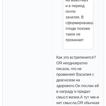
на животных
и в период
почти
зачатия. В
сформировавшемся
плоде похоже
такое не
проканает
Как это встрепенется?
ОЯ неоднократно
писала, что не
променяет Василия с
диагнозом на
здорового.Он послан ей
в награду и придал
смысл жизни.А тут чик-и
нет смысла,ОЯ обычная