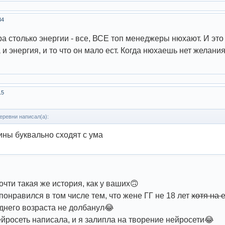
34
ора столько энергии - все, ВСЕ топ менеджеры нюхают. И это
и энергия, и то что он мало ест. Когда нюхаешь нет желания 
15
еревни написал(а):
ны буквально сходят с ума
очти такая же история, как у ваших🙃
понравился в том числе тем, что жене ГГ не 18 лет
хотя на е
днего возраста не долбанул😂
йросеть написала, и я залипла на творение нейросети😂