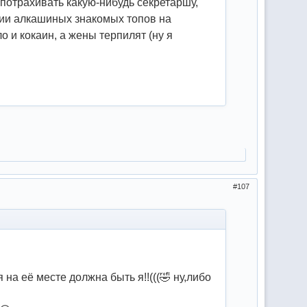
т потрахивать какую-нибудь секретаршу,
ации алкашиных знакомых топов на
о и кокаин, а жены терпилят (ну я
107
 на её месте должна быть я!!(((🤣 ну,либо