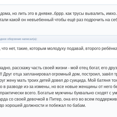
дома, но лить это в днявке..бррр. как трусы вывалить, имхо
тали какой он невъебенный чтобы ещё раз подрочить на себ
дное оборзение написал(а):
 что нет, такие, которым молодуху подавай, второго ребёнка
адно, расскажу часть своей жизни - мой отец богат, его друз
!! Друг отца запланировал огромный дом, построил, завёл 
друг жену мать троих детей довел до суицида. Мой батяня т
о в разводе из-за измены, но все новые женщины от него бе
практически всего. Богатые мужчины буквально сходят с у
рда со своей девочкой в Питер, она его во всем поддержива
до хорошей должности и побежал по бабам.