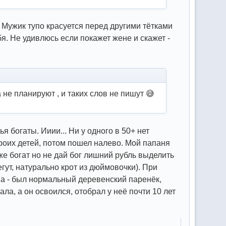
. Мужик тупо красуется перед другими тётками
я. Не удивлюсь если покажет жене и скажет -
 не планируют , и таких слов не пишут 😅
ья богаты. Ииии... Ни у одного в 50+ нет
троих детей, потом пошел налево. Мой папаня
оже богат но не дай бог лишний рубль выделить
гут, натурально крот из дюймовочки). При
ма - был нормальный деревенский паренёк,
ла, а он освоился, отобрал у неё почти 10 лет