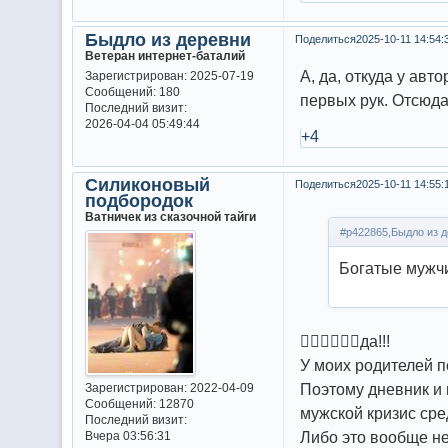
Быдло из деревни
Поделиться
2025-10-11 14:54:
Ветеран интернет-баталий
А, да, откуда у авт
Зарегистрирован
: 2025-07-19
Сообщений:
180
первых рук. Отсюда 
Последний визит:
2026-04-04 05:49:44
+4
Силиконовый
Поделиться
2025-10-11 14:55:
подбородок
Ватничек из сказочной тайги
#p422865,Быдло из д
Богатые мужчи
😵‍💫😵‍💫😵‍💫да!!!
У моих родителей п
Поэтому дневник и 
Зарегистрирован
: 2022-04-09
Сообщений:
12870
мужской кризис сре
Последний визит:
Либо это вообще не
Вчера 03:56:31