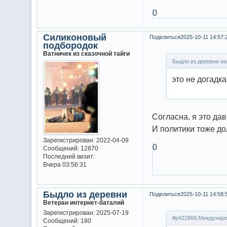
0
Силиконовый
Поделиться
2025-10-11 14:57:
подбородок
Ватничек из сказочной тайги
Быдло из деревни на
это не догадк
Согласна, я это дав
И политики тоже до
Зарегистрирован
: 2022-04-09
0
Сообщений:
12870
Последний визит:
Вчера 03:56:31
Быдло из деревни
Поделиться
2025-10-11 14:58:
Ветеран интернет-баталий
Зарегистрирован
: 2025-07-19
#p422868,Междунаро
Сообщений:
180