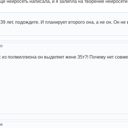
ще нейросеть написала, и я залипла на творение нейросет
39 лет, подождите. И планирует второго она, а не он. Он не
20
: из полмиллиона он выделяет жене 35т?! Почему нет совмес
38