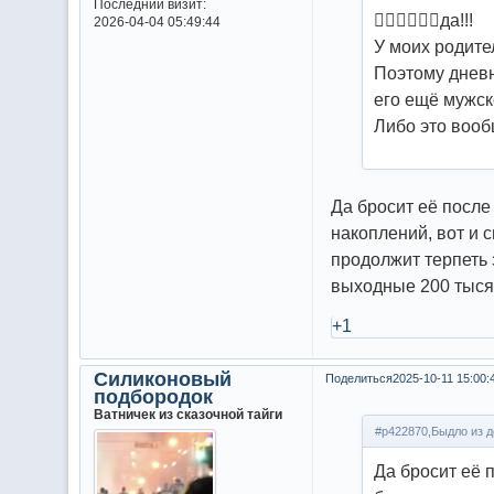
Последний визит:
😵‍💫😵‍💫😵‍💫да!!!
2026-04-04 05:49:44
У моих родите
Поэтому дневни
его ещё мужск
Либо это вооб
Да бросит её после 
накоплений, вот и с
продолжит терпеть 
выходные 200 тысяч
+1
Силиконовый
Поделиться
2025-10-11 15:00:
подбородок
Ватничек из сказочной тайги
#p422870,Быдло из д
Да бросит её 