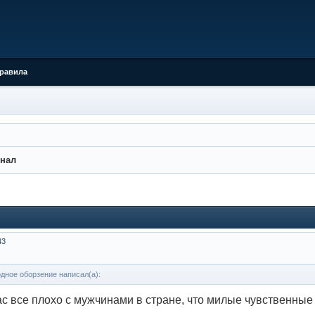
равила
нал
43
дное оборзение написал(а):
ас все плохо с мужчинами в стране, что милые чувственные