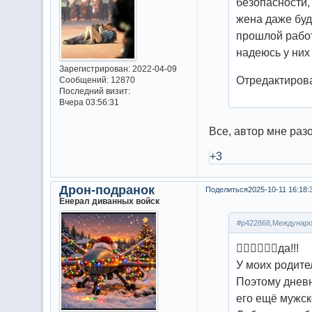
безопасности,
жена даже буд
прошлой работ
надеюсь у них
Зарегистрирован
: 2022-04-09
Отредактирова
Сообщений:
12870
Последний визит:
Вчера 03:56:31
Все, автор мне раз
+3
Дрон-подранок
Поделиться
2025-10-11 16:18:
Енерал диванных войск
#p422868,Междунаро
😵‍💫😵‍💫😵‍💫да!!!
У моих родите
Поэтому дневни
его ещё мужск