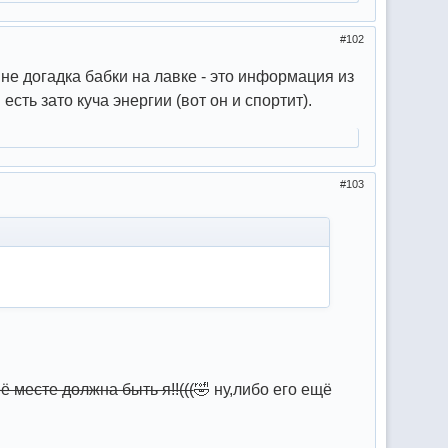
102
 не догадка бабки на лавке - это информация из
есть зато куча энергии (вот он и спортит).
103
ё месте должна быть я!!(((
🤣 ну,либо его ещё