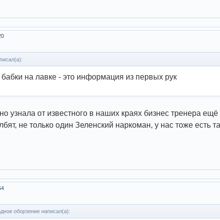
20
писал(а):
а бабки на лавке - это информация из первых рук
но узнала от известного в наших краях бизнес тренера ещё 
лбят, не только один Зеленский наркоман, у нас тоже есть т
54
дное оборзение написал(а):