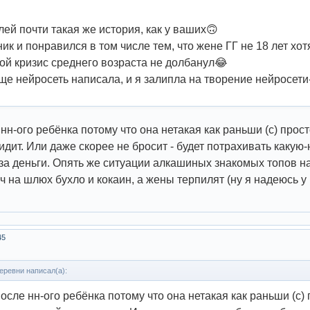
лей почти такая же история, как у ваших🙃
к и понравился в том числе тем, что жене ГГ не 18 лет хотя
ой кризис среднего возраста не долбанул😂
ще нейросеть написала, и я залипла на творение нейросет
нн-ого ребёнка потому что она нетакая как раньши (с) прос
идит. Или даже скорее не бросит - будет потрахивать какую-
за деньги. Опять же ситуации алкашиных знакомых топов на 
 на шлюх бухло и кокаин, а жены терпилят (ну я надеюсь у 
45
еревни написал(а):
после нн-ого ребёнка потому что она нетакая как раньши (с)