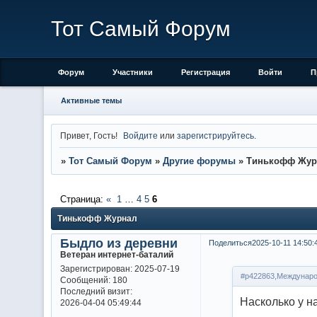
Тот Самый Форум
Форум
Участники
Регистрация
Войти
П
Активные темы
Привет, Гость!
Войдите
или
зарегистрируйтесь
.
»
Тот Самый Форум
»
Другие форумы
»
Тинькофф Жур
Страница:
«
1
…
4
5
6
Тинькофф Журнал
Быдло из деревни
Поделиться
2025-10-11 14:50:
Ветеран интернет-баталий
Зарегистрирован
: 2025-07-19
#p422863,Междунаро
Сообщений:
180
Последний визит:
Насколько у н
2026-04-04 05:49:44