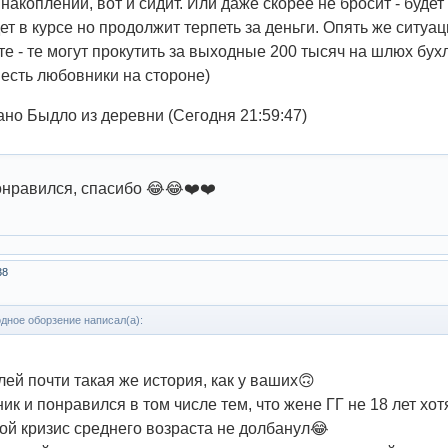
 накоплений, вот и сидит. Или даже скорее не бросит - буде
ет в курсе но продолжит терпеть за деньги. Опять же ситу
е - те могут прокутить за выходные 200 тысяч на шлюх бухл
 есть любовники на стороне)
но Быдло из деревни (Сегодня 21:59:47)
онравился, спасибо 😂😂❤️❤️
38
дное оборзение написал(а):
лей почти такая же история, как у ваших🙃
к и понравился в том числе тем, что жене ГГ не 18 лет хотя
ой кризис среднего возраста не долбанул😂