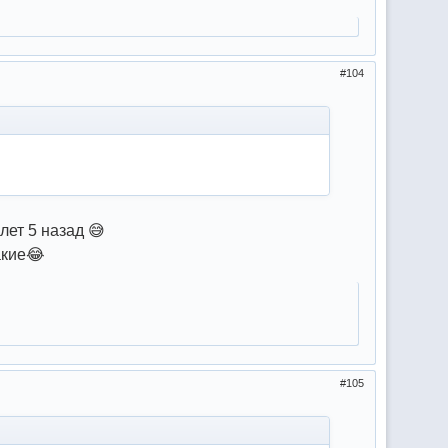
104
лет 5 назад 😅
акие😂
105