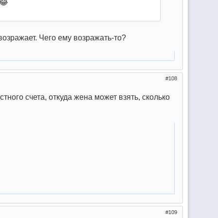
и😂
 возражает. Чего ему возражать-то?
108
тного счета, откуда жена может взять, сколько
109