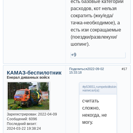
есть базовые категории
расходов, кот нельзя
сократить (жку/еда/
тачка-необходимое), а
есть изи сокращаемые
(поездки/развлекухи/
шопинг).
+9
Поделиться
2022-09-02
17
КАМАЗ-беспилотник
15:33:18
Енерал диванных войск
#p53651,rumpelstiltskin
написал(а):
считать
сложно,
Зарегистрирован
: 2022-04-09
некогда, не
Сообщений:
6096
могу.
Последний визит:
2024-03-22 19:38:24