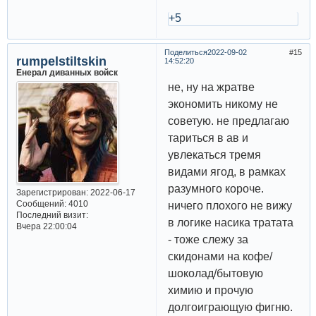
+5
Поделиться
2022-09-02
15
rumpelstiltskin
14:52:20
Енерал диванных войск
не, ну на жратве
экономить никому не
советую. не предлагаю
тариться в ав и
увлекаться тремя
видами ягод, в рамках
разумного короче.
Зарегистрирован
: 2022-06-17
Сообщений:
4010
ничего плохого не вижу
Последний визит:
в логике насика тратата
Вчера 22:00:04
- тоже слежу за
скидонами на кофе/
шоколад/бытовую
химию и прочую
долгоиграющую фигню.