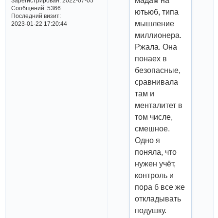
мадам на
Зарегистрирован
: 2022-07-05
Сообщений:
5366
ютьюб, типа
Последний визит:
мышление
2023-01-22 17:20:44
миллионера.
Ржала. Она
понаех в
безопасные,
сравнивала
там и
менталитет в
том числе,
смешное.
Одно я
поняла, что
нужен учёт,
контроль и
пора б все же
откладывать
подушку.