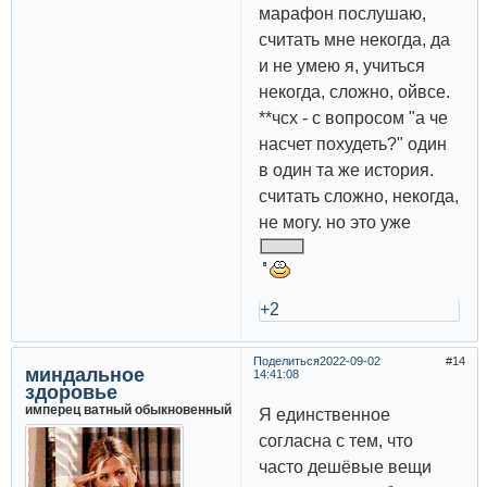
марафон послушаю,
считать мне некогда, да
и не умею я, учиться
некогда, сложно, ойвсе.
**чсх - с вопросом "а че
насчет похудеть?" один
в один та же история.
считать сложно, некогда,
не могу. но это уже
+2
Поделиться
2022-09-02
14
миндальное
14:41:08
здоровье
имперец ватный обыкновенный
Я единственное
согласна с тем, что
часто дешёвые вещи