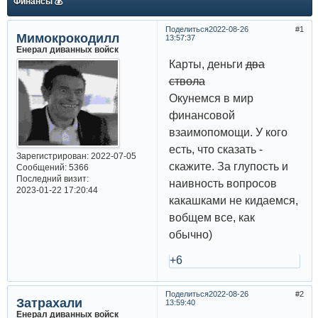
Финансы 💰
Поделиться
2022-08-26
1
Мимокрокодилл
13:57:37
Енерал диванных войск
Карты, деньги
два
ствола
Окунемся в мир
финансовой
взаимопомощи. У кого
есть, что сказать -
Зарегистрирован
: 2022-07-05
скажите. За глупость и
Сообщений:
5366
Последний визит:
наивность вопросов
2023-01-22 17:20:44
какашками не кидаемся,
вобщем все, как
обычно)
+6
Поделиться
2022-08-26
2
Затрахали
13:59:40
Енерал диванных войск