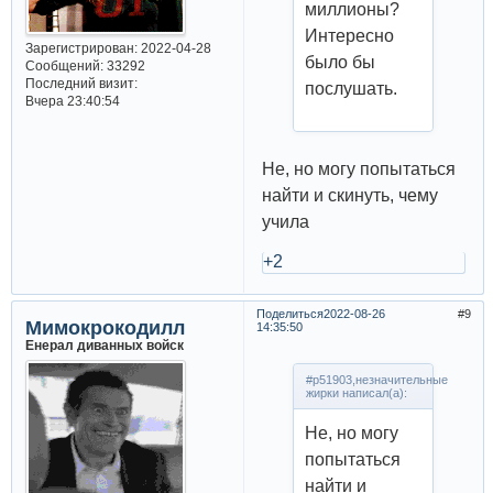
миллионы?
Интересно
Зарегистрирован
: 2022-04-28
было бы
Сообщений:
33292
Последний визит:
послушать.
Вчера 23:40:54
Не, но могу попытаться
найти и скинуть, чему
учила
+2
Поделиться
2022-08-26
9
Мимокрокодилл
14:35:50
Енерал диванных войск
#p51903,незначительные
жирки написал(а):
Не, но могу
попытаться
найти и