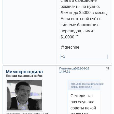
счета и банковские
реквизиты не нужно.
Лимит до $5000 в месяц.
Если есть свой счёт в
системе банковских
переводов, лимит
$10000. "
@grechne
+3
Поделиться
2022-08-26
5
Мимокрокодилл
14:07:31
Енерал диванных войск
#p51886,незначительные
жирки написал(а):
Сегодня как
раз слушала
советы некой