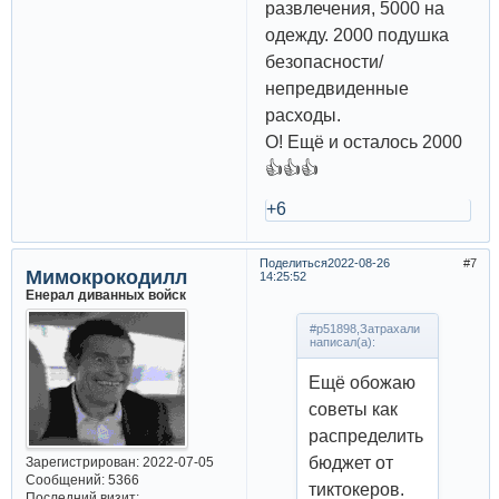
развлечения, 5000 на
одежду. 2000 подушка
безопасности/
непредвиденные
расходы.
О! Ещё и осталось 2000
👍👍👍
+6
Поделиться
2022-08-26
7
Мимокрокодилл
14:25:52
Енерал диванных войск
#p51898,Затрахали
написал(а):
Ещё обожаю
советы как
распределить
бюджет от
Зарегистрирован
: 2022-07-05
Сообщений:
5366
тиктокеров.
Последний визит: