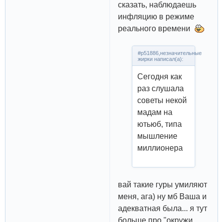
сказать, наблюдаешь
инфляцию в режиме
реального времени
#p51886,незначительные
жирки написал(а):
Сегодня как
раз слушала
советы некой
мадам на
ютьюб, типа
мышление
миллионера
вай такие гуры умиляют
меня, ага) ну мб Ваша и
адекватная была... я тут
больше про "окружи