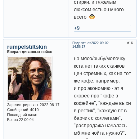
стирки, и тяжелым
люксом есть оч много
всего
+9
Поделиться
2022-09-02
16
rumpelstiltskin
14:56:17
Енерал диванных войск
на мясо/рыбу/молочку
кста нет таких скачков
цен стремных, как на тот
же кофе, например.
и про экономию - эт я
скорее про "кофе в
кофейне", "каждые выхи
Зарегистрирован
: 2022-06-17
Сообщений:
4010
в рестик", "каждую пт в
Последний визит:
барчик с коллегами",
Вчера 22:00:04
"распродажа началась -
мб мне чойта нужно?".