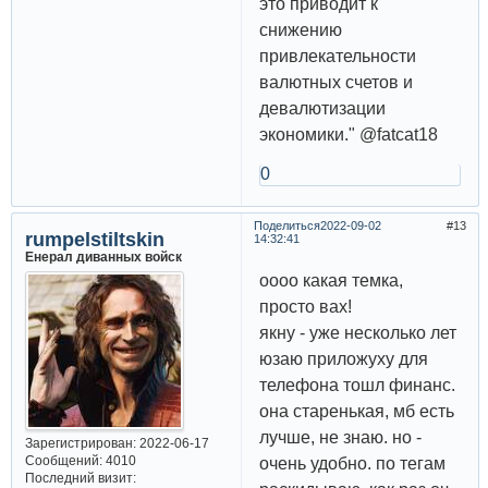
это приводит к
снижению
привлекательности
валютных счетов и
девалютизации
экономики." @fatcat18
0
Поделиться
2022-09-02
13
rumpelstiltskin
14:32:41
Енерал диванных войск
оооо какая темка,
просто вах!
якну - уже несколько лет
юзаю приложуху для
телефона тошл финанс.
она старенькая, мб есть
лучше, не знаю. но -
Зарегистрирован
: 2022-06-17
Сообщений:
4010
очень удобно. по тегам
Последний визит: