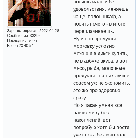
носишь мало и без
удовольствия, меняешь
чаще, полон шкаф, а
носить нечего - в итоге
Зарегистрирован
: 2022-04-28
переплачиваешь.
Сообщений:
33292
Ну и про продукты -
Последний визит:
Вчера 23:40:54
морковку условно
можно и в дикси купить,
не в азбуке вкуса, а вот
мясо, рыба, молочные
продукты - на них лучше
совсем уж не экономить,
это же про здоровье
сразу.
Но я такая умная все
равно живу без
накоплений, вот
попробую хотя бы вести
учёт, пока без контроля