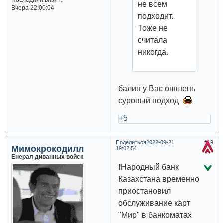
не всем
Вчера 22:00:04
подходит.
Тоже не
считала
никогда.
балин у Вас ошшень
суровый подход
+5
Поделиться
2022-09-21
19
Мимокрокодилл
19:02:54
Енерал диванных войск
❗️Народный банк
Казахстана временно
приостановил
обслуживание карт
"Мир" в банкоматах