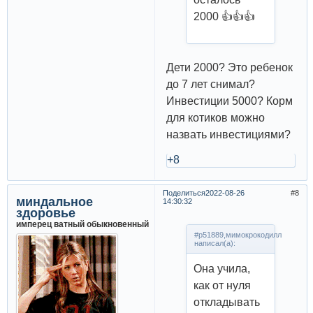
2000 👍👍👍
Дети 2000? Это ребенок
до 7 лет снимал?
Инвестиции 5000? Корм
для котиков можно
назвать инвестициями?
+8
Поделиться
2022-08-26
8
миндальное
14:30:32
здоровье
имперец ватный обыкновенный
#p51889,мимокрокодилл
написал(а):
Она учила,
как от нуля
откладывать