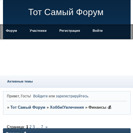
Тот Самый Форум
Форум
Участники
Регистрация
Войти
Правила
Активные темы
Привет, Гость!
Войдите
или
зарегистрируйтесь
.
»
Тот Самый Форум
»
Хобби/Увлечения
»
Финансы 💰
Страница:
1
2
3
…
7
»