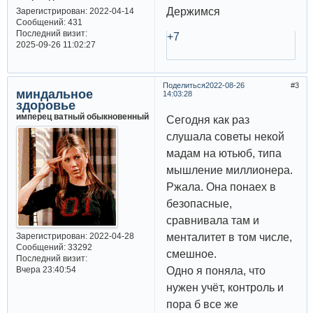
Держимся
Зарегистрирован
: 2022-04-14
Сообщений:
431
Последний визит:
+7
2025-09-26 11:02:27
Поделиться
2022-08-26
3
миндальное
14:03:28
здоровье
имперец ватный обыкновенный
Сегодня как раз
слушала советы некой
мадам на ютьюб, типа
мышление миллионера.
Ржала. Она понаех в
безопасные,
сравнивала там и
Зарегистрирован
: 2022-04-28
менталитет в том числе,
Сообщений:
33292
смешное.
Последний визит:
Вчера 23:40:54
Одно я поняла, что
нужен учёт, контроль и
пора б все же