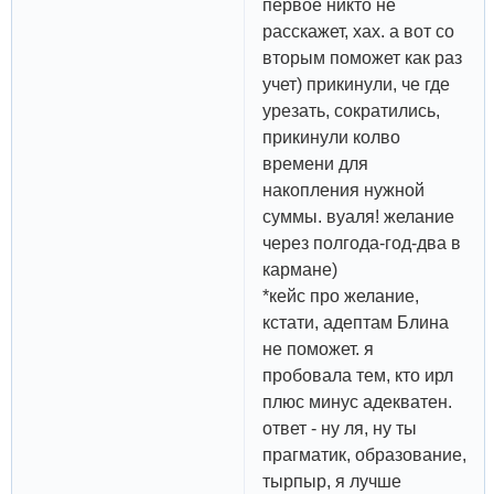
первое никто не
расскажет, хах. а вот со
вторым поможет как раз
учет) прикинули, че где
урезать, сократились,
прикинули колво
времени для
накопления нужной
суммы. вуаля! желание
через полгода-год-два в
кармане)
*кейс про желание,
кстати, адептам Блина
не поможет. я
пробовала тем, кто ирл
плюс минус адекватен.
ответ - ну ля, ну ты
прагматик, образование,
тырпыр, я лучше