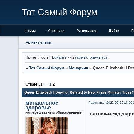
Тот Самый Форум
Форум
Участники
Регистрация
Войти
П
Активные темы
Привет, Гость!
Войдите
или
зарегистрируйтесь
.
»
Тот Самый Форум
»
Монархия
»
Queen Elizabeth II De
Страница:
«
1
2
Queen Elizabeth II Dead or Related to New Prime Minister Truss?
миндальное
Поделиться
2022-09-12 18:00:
здоровье
имперец ватный обыкновенный
ватник-междунар