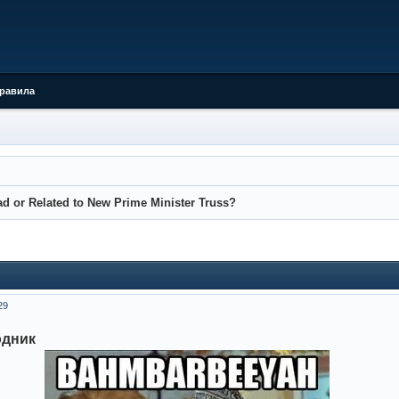
равила
ad or Related to New Prime Minister Truss?
29
одник