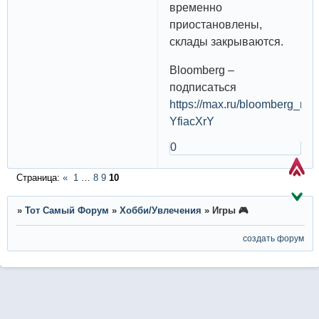
временно
приостановлены,
склады закрываются.
Bloomberg –
подписаться
https://max.ru/bloomberg_ru/
YfiacXrY
0
Страница:
«
1
…
8
9
10
»
Тот Самый Форум
»
Хобби/Увлечения
»
Игры 🎮
создать форум