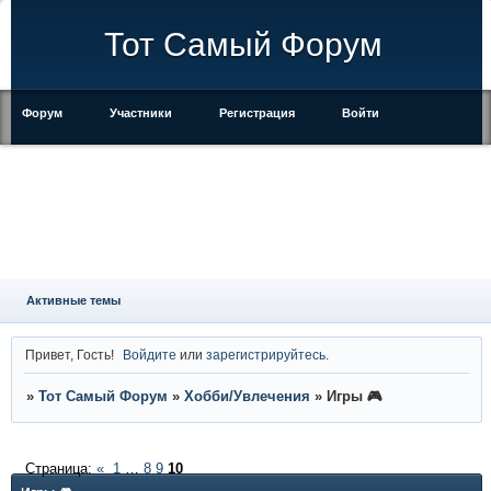
Тот Самый Форум
Форум
Участники
Регистрация
Войти
Правила
Активные темы
Привет, Гость!
Войдите
или
зарегистрируйтесь
.
»
Тот Самый Форум
»
Хобби/Увлечения
»
Игры 🎮
Страница:
«
1
…
8
9
10