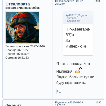
Поделиться
2025-08-02
189
Стекловата
20:22:07
Енерал диванных войск
#p403678,Медуза
Горгонер
написал(а):
ПР-Авангард-
ВЗ)))
За
Империю)))
Зарегистрирован
: 2022-04-09
Сообщений:
395
Последний визит:
Сегодня 16:51:53
Я так и поняла, что
Империя.
Ладно, больше тут не
буду оффтопить.
+1
Поделиться
2025-09-09
190
Фианит
19:32:25