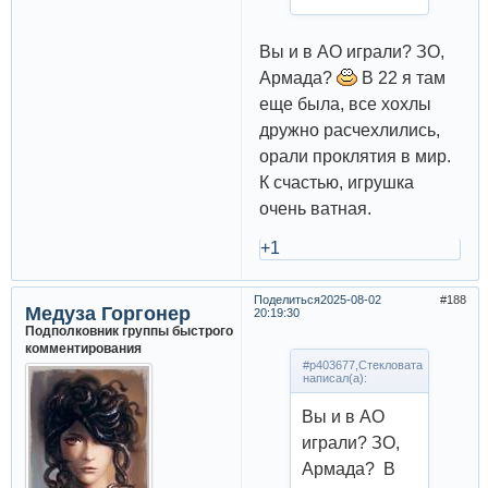
Вы и в АО играли? ЗО,
Армада?
В 22 я там
еще была, все хохлы
дружно расчехлились,
орали проклятия в мир.
К счастью, игрушка
очень ватная.
+1
Поделиться
2025-08-02
188
Медуза Горгонер
20:19:30
Подполковник группы быстрого
комментирования
#p403677,Стекловата
написал(а):
Вы и в АО
играли? ЗО,
Армада? В