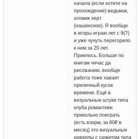
начала (если хотите на
прохождение) ведьмак,
атомик херт
(нашинское). Я вообще
в игоры играю лет с 9(?)
и уже чучуть перегорело
к ним за 20 лет.
Приелось. Больше по
книгам чичас да
рисованию, вообще
работа тоже хавает
приличный кусок
времени. Ещё в
визуальные штуки типа
клуба романтики
прикольно поиграть
(есть взорм, за 60₽ в
месяц) это визуальные
новеллы с сюжетом типа