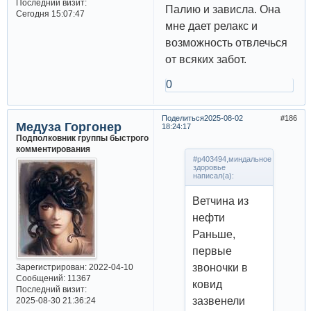
Последний визит:
Палию и зависла. Она
Сегодня 15:07:47
мне дает релакс и
возможность отвлечься
от всяких забот.
0
Поделиться
2025-08-02
186
Медуза Горгонер
18:24:17
Подполковник группы быстрого
комментирования
#p403494,миндальное
здоровье
написал(а):
Ветчина из
нефти
Раньше,
первые
звоночки в
Зарегистрирован
: 2022-04-10
Сообщений:
11367
ковид
Последний визит:
зазвенели
2025-08-30 21:36:24