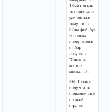
13ый год как-
то перестала
удивляться
тому, что в
22ом фейсбук
человека
превратился
в сбор
лозунгов
"Сдохни,
клятое
москальё".
ЗЫ. Точно в
воду что-то
подмешивали
по всей
стране.