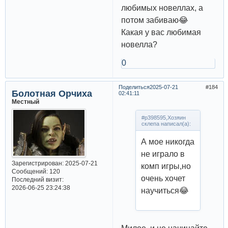
любимых новеллах, а
потом забиваю😂
Какая у вас любимая
новелла?
0
Поделиться
2025-07-21
184
Болотная Орчиха
02:41:11
Местный
#p398595,Хозяин
склепа написал(а):
А мое никогда
не играло в
Зарегистрирован
: 2025-07-21
комп игры,но
Сообщений:
120
очень хочет
Последний визит:
2026-06-25 23:24:38
научиться😂