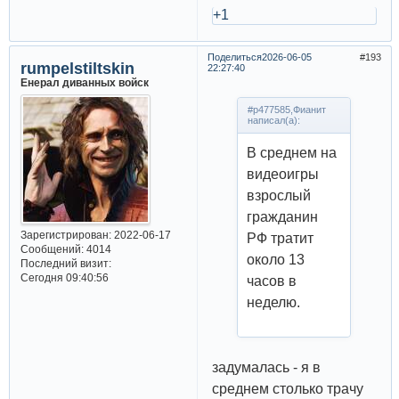
+1
Поделиться
2026-06-05
193
rumpelstiltskin
22:27:40
Енерал диванных войск
#p477585,Фианит
написал(а):
В среднем на
видеоигры
взрослый
гражданин
Зарегистрирован
: 2022-06-17
РФ тратит
Сообщений:
4014
около 13
Последний визит:
Сегодня 09:40:56
часов в
неделю.
задумалась - я в
среднем столько трачу