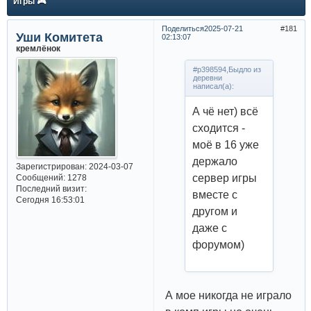
Игры 🎮
Поделиться
2025-07-21
181
Уши Комитета
02:13:07
кремлёнок
#p398594,Быдло из
деревни
написал(а):
А чё нет) всё
сходится -
моё в 16 уже
держало
Зарегистрирован
: 2024-03-07
сервер игры
Сообщений:
1278
Последний визит:
вместе с
Сегодня 16:53:01
другом и
даже с
форумом)
А мое никогда не играло