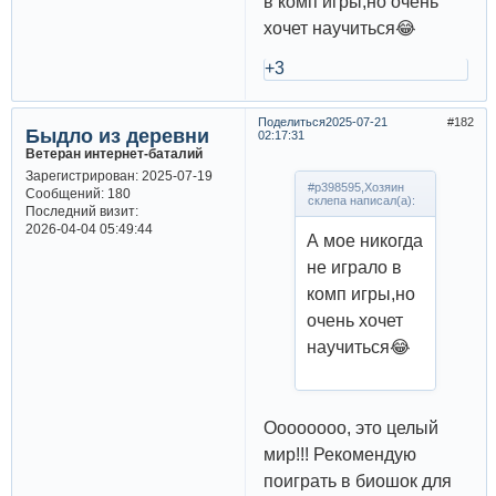
в комп игры,но очень
хочет научиться😂
+3
Поделиться
2025-07-21
182
Быдло из деревни
02:17:31
Ветеран интернет-баталий
Зарегистрирован
: 2025-07-19
#p398595,Хозяин
Сообщений:
180
склепа написал(а):
Последний визит:
2026-04-04 05:49:44
А мое никогда
не играло в
комп игры,но
очень хочет
научиться😂
Оооооооо, это целый
мир!!! Рекомендую
поиграть в биошок для