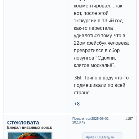
комментировал... так
вот, после этой
экскурсии в 13ый год
как-то перестала
удивляться тому, что в
22ом фейсбук человека
превратился в сбор
лозунгов "Сдохни,
клятое москальё".
ЗЫ. Точно в воду что-то
подмешивали по всей
стране.
+8
Поделиться
2025-08-02
187
Стекловата
20:18:42
Енерал диванных войск
#p403638,Медуза