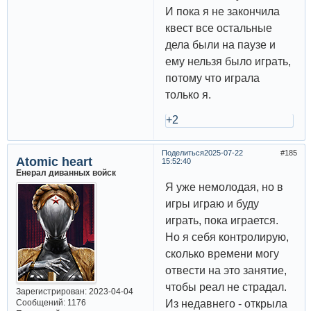
И пока я не закончила
квест все остальные
дела были на паузе и
ему нельзя было играть,
потому что играла
только я.
+2
Поделиться
2025-07-22
185
Atomic heart
15:52:40
Енерал диванных войск
Я уже немолодая, но в
игры играю и буду
играть, пока играется.
Но я себя контролирую,
сколько времени могу
отвести на это занятие,
чтобы реал не страдал.
Зарегистрирован
: 2023-04-04
Сообщений:
1176
Из недавнего - открыла