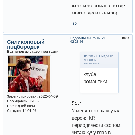
женского романа но где
можно делать выбор.
+2
Поделиться
2025-07-21
183
Силиконовый
02:28:34
подбородок
Ватничек из сказочной тайги
#p398596,Быдло из
деревни
написал(а):
клуба
романтики
Зарегистрирован
: 2022-04-09
Сообщений:
12882
🥰🥰
Последний визит:
У меня тоже хакнутая
Сегодня 14:01:06
версия КР,
периодически скопом
читаю кучу глав в