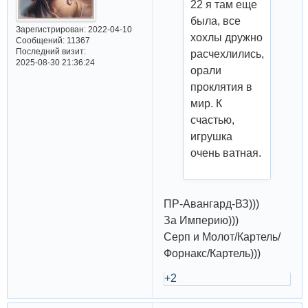
22 я там еще
была, все
Зарегистрирован
: 2022-04-10
хохлы дружно
Сообщений:
11367
Последний визит:
расчехлились,
2025-08-30 21:36:24
орали
проклятия в
мир. К
счастью,
игрушка
очень ватная.
ПР-Авангард-ВЗ)))
За Империю)))
Серп и Молот/Картель/
Форнакс/Картель)))
+2