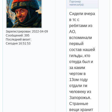
Горгонер
написал(а):
Сидели вчера
в тс с
ребятами из
АО,
Зарегистрирован
: 2022-04-09
Сообщений:
395
вспоминали
Последний визит:
первый
Сегодня 16:51:53
состав нашей
гильды, кто
откуда был и
за каким
чертом в
13ом году
отдали гм
человеку из
Запорожья.
Странные
вещи хранит