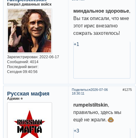
Енерал диванных войск
миндальное здоровье
,
Вы так описали, что мне
этот ирис внезапно
сожрать захотелось!
+1
Зарегистрирован
: 2022-06-17
Сообщений:
4014
Последний визит:
Сегодня 09:40:56
Поделиться
2026-07-06
1275
Русская мафия
18:30:11
Админ ⭐️
rumpelstiltskin
,
правильно, здесь мы
ещё не жрали.
+3