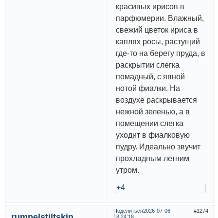
красивых ирисов в
парфюмерии. Влажный,
свежий цветок ириса в
каплях росы, растущий
где-то на берегу пруда, в
раскрытии слегка
помадный, с явной
нотой фиалки. На
воздухе раскрывается
нежной зеленью, а в
помещении слегка
уходит в фиалковую
пудру. Идеально звучит
прохладным летним
утром.
+4
Поделиться
2026-07-06
1274
rumpelstiltskin
18:24:18