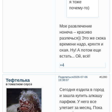
я тоже
почему-то)
Мое развлечение
нонеча -- красиво
разлечься)) Это же скока
времени надо, кряхтя и
охая. Ну! А потом еще
встать... Ой, всё!
+4
Поделиться
2026-07-06
1280
Тефтелька
19:38:07
в томатном соусе
Сегодня ездила в город
и зашла купить алкашу
парфюм. У него все
улетает за месяц. Пока