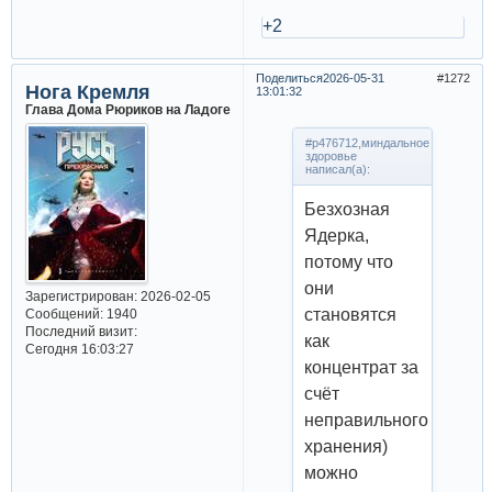
+2
Поделиться
2026-05-31
1272
Нога Кремля
13:01:32
Глава Дома Рюриков на Ладоге
#p476712,миндальное
здоровье
написал(а):
Безхозная
Ядерка,
потому что
они
Зарегистрирован
: 2026-02-05
становятся
Сообщений:
1940
Последний визит:
как
Сегодня 16:03:27
концентрат за
счёт
неправильного
хранения)
можно