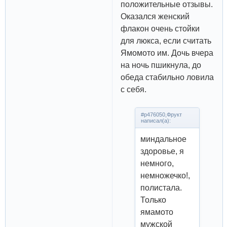
положительные отзывы.
Оказался женский
флакон очень стойки
для люкса, если считать
Ямомото им. Дочь вчера
на ночь пшикнула, до
обеда стабильно ловила
с себя.
#p476050,Фрукт
написал(а):
миндальное
здоровье, я
немного,
немножечко!,
полистала.
Только
ямамото
мужской