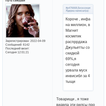
Путь самурая
#p476668,Безхозная
Ядерка написал(а):
Короче , инфа
на миллион, в
Магнит
косметик
Зарегистрирован
: 2022-04-09
распррдажа
Сообщений:
6142
Джульетты со
Последний визит:
Сегодня 12:01:21
скидкой
69%,я
сегодня
урвала муск
инвисибл за 4
тыщи
Товарищи , я тоже
видела эти рилсы про