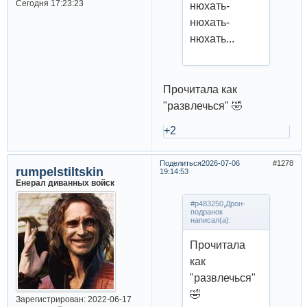
Сегодня 17:23:23
нюхать-
нюхать-
нюхать...
Прочитала как
"развлечься" 🤣
+2
Поделиться
2026-07-06
1278
rumpelstiltskin
19:14:53
Енерал диванных войск
#p483250,Дрон-
подранок
написал(а):
Прочитала
как
"развлечься"
🤣
Зарегистрирован
: 2022-06-17