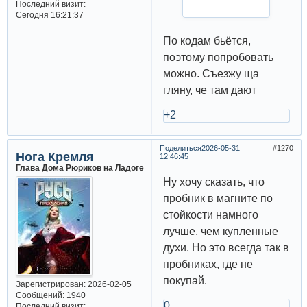
Последний визит:
Сегодня 16:21:37
По кодам бьётся,
поэтому попробовать
можно. Съезжу ща
гляну, че там дают
+2
Поделиться
2026-05-31
1270
Нога Кремля
12:46:45
Глава Дома Рюриков на Ладоге
Ну хочу сказать, что
пробник в магните по
стойкости намного
лучше, чем купленные
духи. Но это всегда так в
пробниках, где не
покупай.
Зарегистрирован
: 2026-02-05
Сообщений:
1940
0
Последний визит: