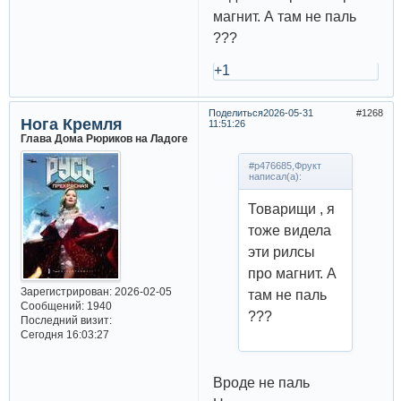
магнит. А там не паль
???
+1
Поделиться
2026-05-31
1268
Нога Кремля
11:51:26
Глава Дома Рюриков на Ладоге
#p476685,Фрукт
написал(а):
Товарищи , я
тоже видела
эти рилсы
про магнит. А
Зарегистрирован
: 2026-02-05
там не паль
Сообщений:
1940
???
Последний визит:
Сегодня 16:03:27
Вроде не паль