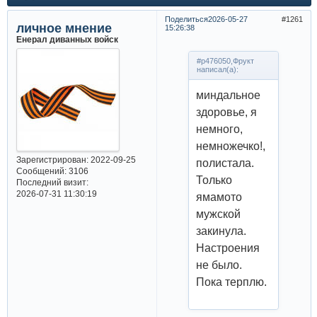
Поделиться
2026-05-27
1261
личное мнение
15:26:38
Енерал диванных войск
#p476050,Фрукт
написал(а):
миндальное
здоровье, я
немного,
немножечко!,
Зарегистрирован
: 2022-09-25
полистала.
Сообщений:
3106
Только
Последний визит:
2026-07-31 11:30:19
ямамото
мужской
закинула.
Настроения
не было.
Пока терплю.