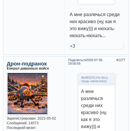
А мне разлечься среди
них красиво (ну, как я
это вижу))) и нюхать-
нюхать-нюхать...
+3
Поделиться
2026-07-06
1277
Дрон-подранок
19:00:55
Енерал диванных войск
#p483243,На босу
грудь написал(а):
А мне
разлечься
среди них
красиво (ну,
Зарегистрирован
: 2022-05-02
как я это
Сообщений:
14073
вижу))) и
Последний визит: