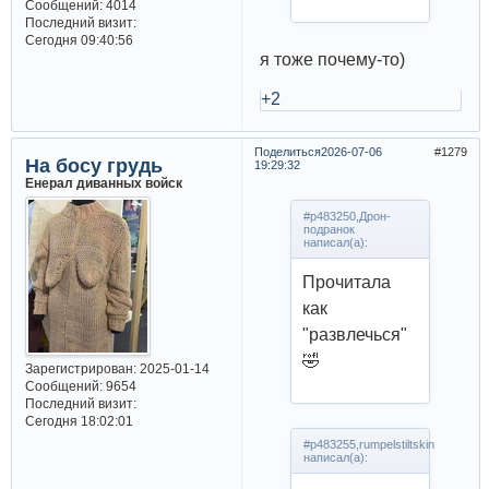
Сообщений:
4014
Последний визит:
Сегодня 09:40:56
я тоже почему-то)
+2
Поделиться
2026-07-06
1279
На босу грудь
19:29:32
Енерал диванных войск
#p483250,Дрон-
подранок
написал(а):
Прочитала
как
"развлечься"
🤣
Зарегистрирован
: 2025-01-14
Сообщений:
9654
Последний визит:
Сегодня 18:02:01
#p483255,rumpelstiltskin
написал(а):