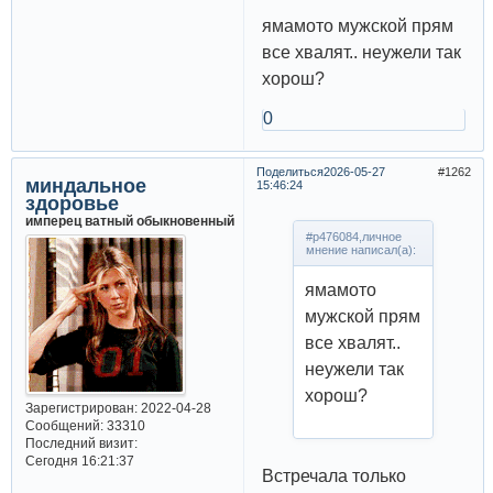
ямамото мужской прям
все хвалят.. неужели так
хорош?
0
Поделиться
2026-05-27
1262
миндальное
15:46:24
здоровье
имперец ватный обыкновенный
#p476084,личное
мнение написал(а):
ямамото
мужской прям
все хвалят..
неужели так
хорош?
Зарегистрирован
: 2022-04-28
Сообщений:
33310
Последний визит:
Сегодня 16:21:37
Встречала только