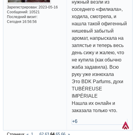
нужный везли из
Зарегистрирован
: 2023-05-16
соседнего «филиала»,
Сообщений:
10521
ходила, смотрела, и
Последний визит:
Сегодня 16:56:56
нашла такой офигенный
нишевый забытый
аромат, напрыскала на
запястье и теперь весь
день сижу и жалею, что
не купила (как обычно
жаба задавила). Всю
руку уже изнюхала
Это BDK Parfums, духи
TUBÉREUSE
IMPÉRIALE
Нашла их онлайн и
заказала только что.
+6
Страница:
«
1
…
62
63
64
65
66
»