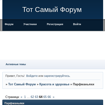
Тот Самый Форум
Форум
Участники
Регистрация
Войти
Правила
Активные темы
Привет, Гость!
Войдите
или
зарегистрируйтесь
.
»
Тот Самый Форум
»
Красота и здоровье
»
Парфманьяки
Страница:
«
1
…
62
63
64
65
66
»
Парфманьяки