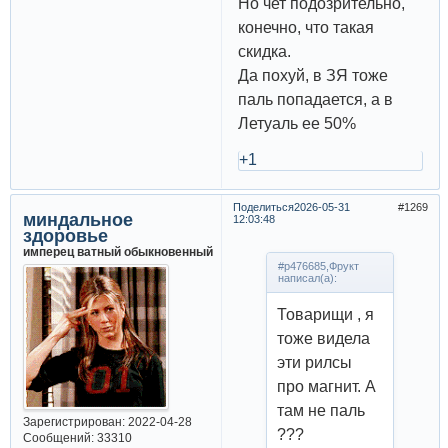
Но чет подозрительно,
конечно, что такая
скидка.
Да похуй, в ЗЯ тоже
паль попадается, а в
Летуаль ее 50%
+1
Поделиться
2026-05-31
1269
миндальное
12:03:48
здоровье
имперец ватный обыкновенный
#p476685,Фрукт
написал(а):
Товарищи , я
тоже видела
эти рилсы
про магнит. А
там не паль
Зарегистрирован
: 2022-04-28
???
Сообщений:
33310