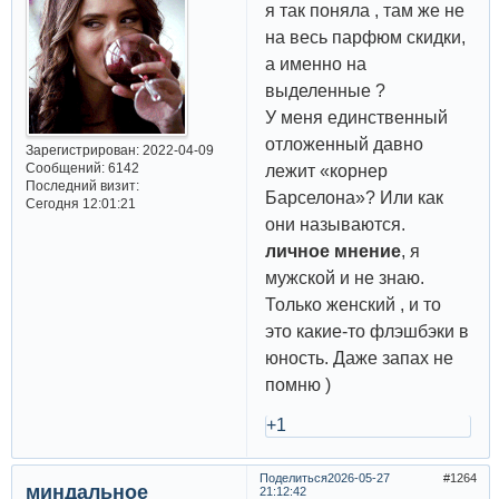
я так поняла , там же не
на весь парфюм скидки,
а именно на
выделенные ?
У меня единственный
отложенный давно
Зарегистрирован
: 2022-04-09
Сообщений:
6142
лежит «корнер
Последний визит:
Барселона»? Или как
Сегодня 12:01:21
они называются.
личное мнение
, я
мужской и не знаю.
Только женский , и то
это какие-то флэшбэки в
юность. Даже запах не
помню )
+1
Поделиться
2026-05-27
1264
миндальное
21:12:42