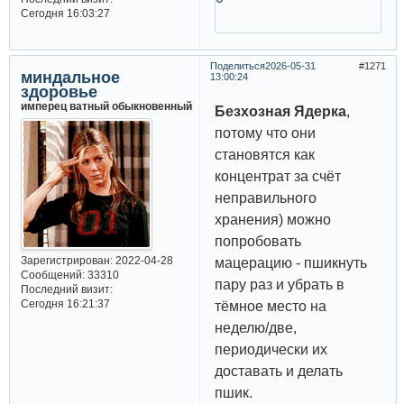
Сегодня 16:03:27
Поделиться
2026-05-31
1271
миндальное
13:00:24
здоровье
имперец ватный обыкновенный
Безхозная Ядерка
,
потому что они
становятся как
концентрат за счёт
неправильного
хранения) можно
попробовать
Зарегистрирован
: 2022-04-28
мацерацию - пшикнуть
Сообщений:
33310
пару раз и убрать в
Последний визит:
Сегодня 16:21:37
тёмное место на
неделю/две,
периодически их
доставать и делать
пшик.