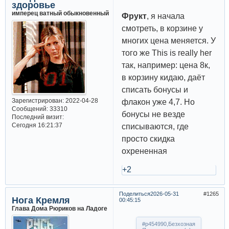
здоровье
имперец ватный обыкновенный
Фрукт
, я начала
смотреть, в корзине у
многих цена меняется. У
того же This is really her
так, например: цена 8к,
в корзину кидаю, даёт
списать бонусы и
Зарегистрирован
: 2022-04-28
флакон уже 4,7. Но
Сообщений:
33310
бонусы не везде
Последний визит:
Сегодня 16:21:37
списываются, где
просто скидка
охрененная
+2
Поделиться
2026-05-31
1265
Нога Кремля
00:45:15
Глава Дома Рюриков на Ладоге
#p454990,Безхозная