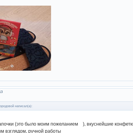
13
ородовой написал(а):
почки (это было моим пожеланием ), вкуснейшие конфетки 
м взглядом, ручной работы