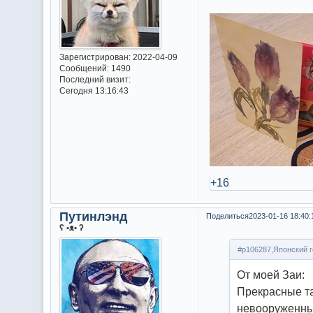
Зарегистрирован
: 2022-04-09
Сообщений:
1490
Последний визит:
Сегодня 13:16:43
+16
Путинлэнд
Поделиться
2023-01-16 18:40:
ʕ •ᴥ• ʔ
#p106287,Японский г
От моей Заи:
Прекрасные та
невооруженны