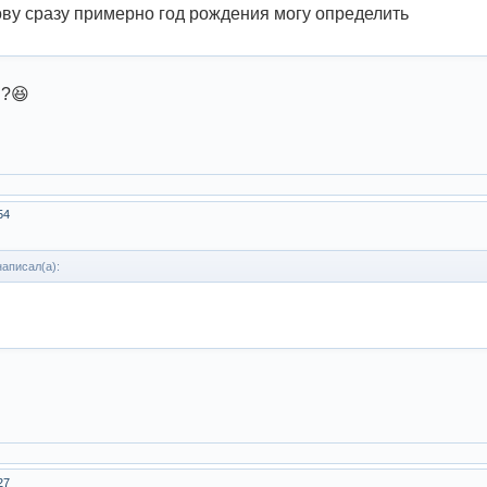
ову сразу примерно год рождения могу определить
"?😆
54
аписал(а):
27