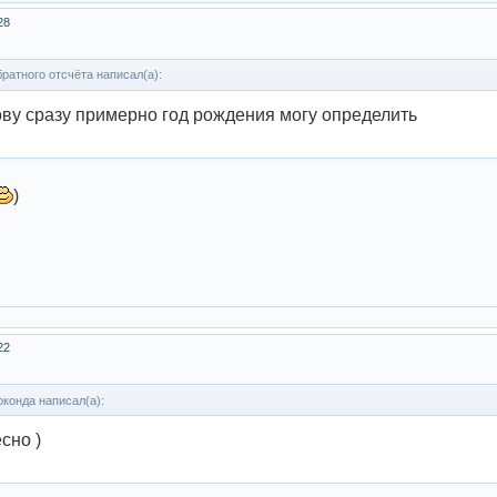
28
ратного отсчёта написал(а):
ову сразу примерно год рождения могу определить
)
22
конда написал(а):
сно )