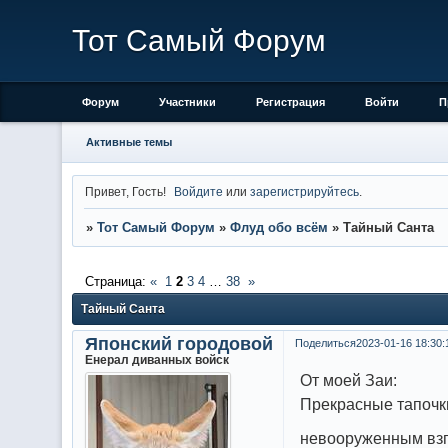
Тот Самый Форум
Форум
Участники
Регистрация
Войти
П
Активные темы
Привет, Гость!
Войдите
или
зарегистрируйтесь
.
»
Тот Самый Форум
»
Флуд обо всём
»
Тайный Санта
Страница:
«
1
2
3
4
…
38
»
Тайный Санта
Японский городовой
Поделиться
2023-01-16 18:30:
Енерал диванных войск
От моей Заи:
Прекрасные тапочк
невооруженным взг