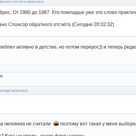
ратного отсчёта написал(а):
брос. От 1980 до 1987. Кто помладше уже это слово практич
но Спонсор обратного отсчёта (Сегодня 20:32:32)
блял активно в детстве, но потом перерос)) и теперь редко
48
конда написал(а):
за человека не считали
поэтому вот такая у меня выборк
к? Куда ни приду - везде флуд навожу.