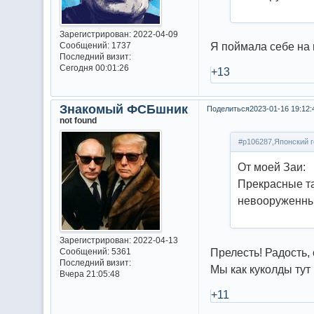
Зарегистрирован
: 2022-04-09
Я поймала себе на 
Сообщений:
1737
Последний визит:
Сегодня 00:01:26
+13
Знакомый ФСБшник
Поделиться
2023-01-16 19:12:
not found
#p106287,Японский г
От моей Заи:
Прекрасные та
невооруженны
Зарегистрирован
: 2022-04-13
Прелесть! Радость,
Сообщений:
5361
Последний визит:
Мы как куколды ту
Вчера 21:05:48
+11