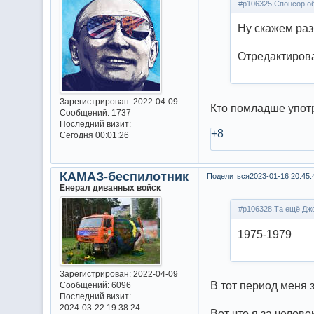
#p106325,Спонсор об
Ну скажем раз
Отредактирова
Зарегистрирован
: 2022-04-09
Кто помладше употре
Сообщений:
1737
Последний визит:
+8
Сегодня 00:01:26
КАМАЗ-беспилотник
Поделиться
2023-01-16 20:45:
Енерал диванных войск
#p106328,Та ещё Джо
1975-1979
Зарегистрирован
: 2022-04-09
В тот период меня 
Сообщений:
6096
Последний визит:
2024-03-22 19:38:24
Вот что я за челове