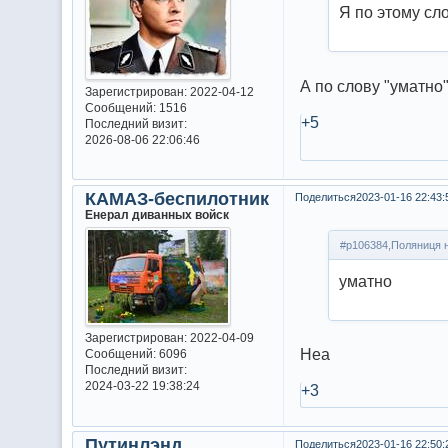
Я по этому сл
А по слову "уматно
Зарегистрирован
: 2022-04-12
Сообщений:
1516
+5
Последний визит:
2026-08-06 22:06:46
КАМАЗ-беспилотник
Поделиться
2023-01-16 22:43:
Енерал диванных войск
#p106384,Поляниця н
уматно
Зарегистрирован
: 2022-04-09
Неа
Сообщений:
6096
Последний визит:
2024-03-22 19:38:24
+3
Путинлэнд
Поделиться
2023-01-16 22:50: