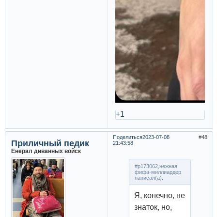
+1
Поделиться
2023-07-08
48
Приличный педик
21:43:58
Енерал диванных войск
#p173062,нежная
фифа-миллиардер
написал(а):
Я, конечно, не
знаток, но,