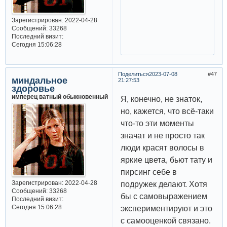
Зарегистрирован
: 2022-04-28
Сообщений:
33268
Последний визит:
Сегодня 15:06:28
Поделиться
2023-07-08
47
миндальное
21:27:53
здоровье
имперец ватный обыкновенный
Я, конечно, не знаток,
но, кажется, что всё-таки
что-то эти моменты
значат и не просто так
люди красят волосы в
яркие цвета, бьют тату и
пирсинг себе в
Зарегистрирован
: 2022-04-28
подружек делают. Хотя
Сообщений:
33268
бы с самовыражением
Последний визит:
Сегодня 15:06:28
экспериментируют и это
с самооценкой связано.