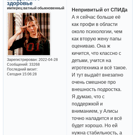
здоровье
имперец ватный обыкновенный
Непривитый от СПИДа
А я сейчас больше её
как профи в области
около психологии, чем
как вторую жену папы
оцениваю. Она ж
кичится, что классно с
Зарегистрирован
: 2022-04-28
детьми, учится на
Сообщений:
33268
игротехника и всё такое.
Последний визит:
Сегодня 15:06:28
И тут выдаёт внезапно
очень смешное про
внешность подростка.
Я думаю, что с
поддержкой и
вниманием, у Алисы
точно наладится и всё
будет хорошо. Но ей
нужна стабильность, а