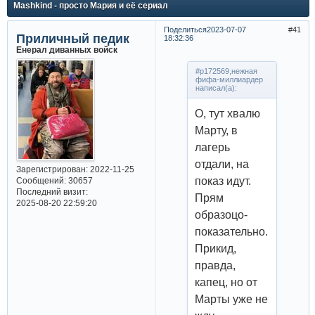
Mashkind - просто Мария и её сериал
Поделиться
2023-07-07
41
Приличный педик
18:32:36
Енерал диванных войск
#p172569,нежная
фифа-миллиардер
написал(а):
О, тут хвалю
Марту, в
лагерь
отдали, на
Зарегистрирован
: 2022-11-25
показ идут.
Сообщений:
30657
Последний визит:
Прям
2025-08-20 22:59:20
образоцо-
показательно.
Прикид,
правда,
капец, но от
Марты уже не