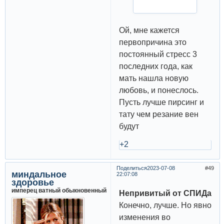
Ой, мне кажется
первопричина это
постоянный стресс 3
последних года, как
мать нашла новую
любовь, и понеслось.
Пусть лучше пирсинг и
тату чем резание вен
будут
+2
Поделиться
2023-07-08
49
миндальное
22:07:08
здоровье
имперец ватный обыкновенный
Непривитый от СПИДа
Конечно, лучше. Но явно
изменения во