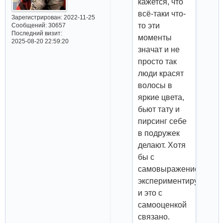
кажется, что
всё-таки что-
Зарегистрирован
: 2022-11-25
то эти
Сообщений:
30657
Последний визит:
моменты
2025-08-20 22:59:20
значат и не
просто так
люди красят
волосы в
яркие цвета,
бьют тату и
пирсинг себе
в подружек
делают. Хотя
бы с
самовыражением
экспериментируют
и это с
самооценкой
связано.