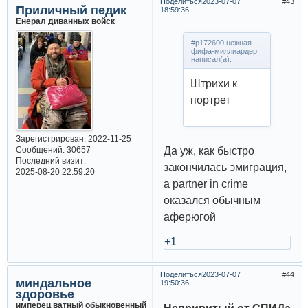
Поделиться
2023-07-07
43
Приличный педик
18:59:36
Енерал диванных войск
#p172600,нежная
фифа-миллиардер
написал(а):
Штрихи к
портрет
Зарегистрирован
: 2022-11-25
Да уж, как быстро
Сообщений:
30657
Последний визит:
закончилась эмиграция,
2025-08-20 22:59:20
а partner in crime
оказался обычным
аферюгой
+1
Поделиться
2023-07-07
44
миндальное
19:50:36
здоровье
имперец ватный обыкновенный