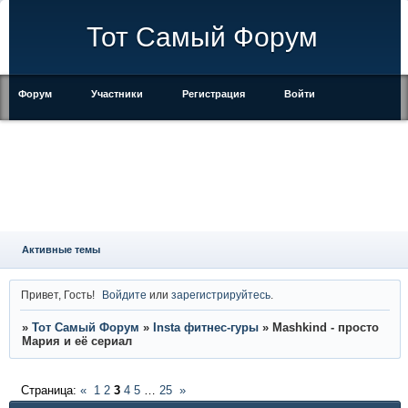
Тот Самый Форум
Форум
Участники
Регистрация
Войти
Правила
Активные темы
Привет, Гость!
Войдите
или
зарегистрируйтесь
.
»
Тот Самый Форум
»
Insta фитнес-гуры
»
Mashkind - просто
Мария и её сериал
Страница:
«
1
2
3
4
5
…
25
»