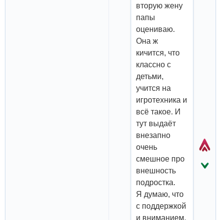
вторую жену
папы
оцениваю.
Она ж
кичится, что
классно с
детьми,
учится на
игротехника и
всё такое. И
тут выдаёт
внезапно
очень
смешное про
внешность
подростка.
Я думаю, что
с поддержкой
и вниманием,