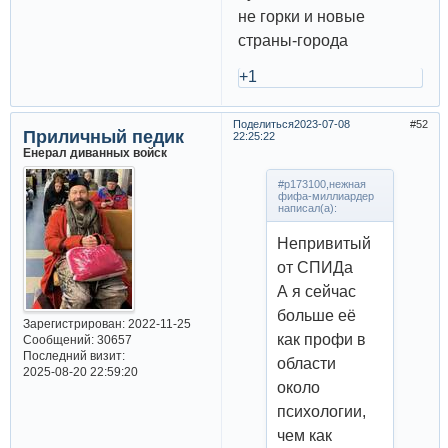
не горки и новые
страны-города
+1
Поделиться
2023-07-08
52
Приличный педик
22:25:22
Енерал диванных войск
#p173100,нежная
фифа-миллиардер
написал(а):
Непривитый
от СПИДа
А я сейчас
больше её
Зарегистрирован
: 2022-11-25
как профи в
Сообщений:
30657
Последний визит:
области
2025-08-20 22:59:20
около
психологии,
чем как