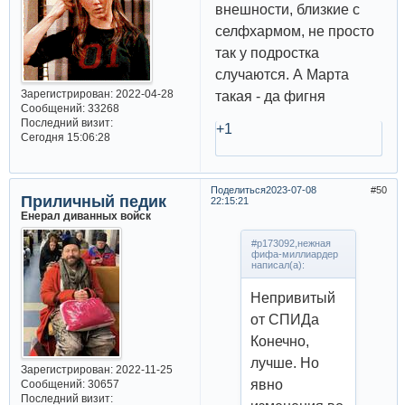
внешности, близкие с
селфхармом, не просто
так у подростка
случаются. А Марта
Зарегистрирован
: 2022-04-28
такая - да фигня
Сообщений:
33268
Последний визит:
+1
Сегодня 15:06:28
Поделиться
2023-07-08
50
Приличный педик
22:15:21
Енерал диванных войск
#p173092,нежная
фифа-миллиардер
написал(а):
Непривитый
от СПИДа
Конечно,
лучше. Но
Зарегистрирован
: 2022-11-25
явно
Сообщений:
30657
Последний визит: