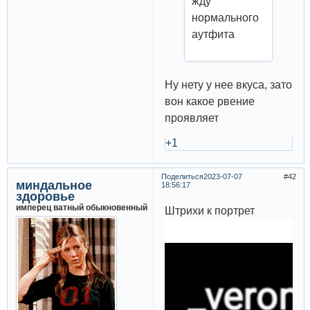
жду
нормального
аутфита
Ну нету у нее вкуса, зато
вон какое рвение
проявляет
+1
Поделиться
2023-07-07
42
миндальное
18:56:17
здоровье
имперец ватный обыкновенный
Штрихи к портрет