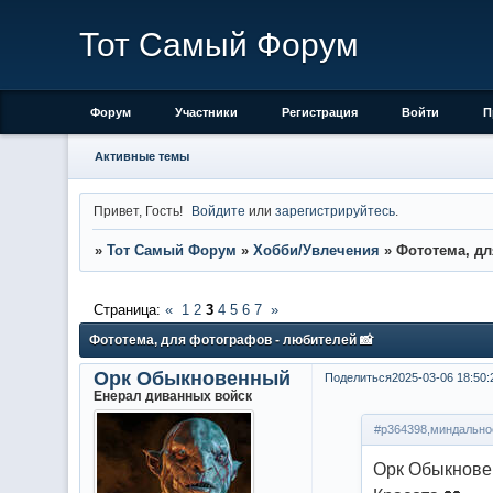
Тот Самый Форум
Форум
Участники
Регистрация
Войти
П
Активные темы
Привет, Гость!
Войдите
или
зарегистрируйтесь
.
»
Тот Самый Форум
»
Хобби/Увлечения
»
Фототема, дл
Страница:
«
1
2
3
4
5
6
7
»
Фототема, для фотографов - любителей 📸
Орк Обыкновенный
Поделиться
2025-03-06 18:50:
Енерал диванных войск
#p364398,миндальное
Орк Обыкнов