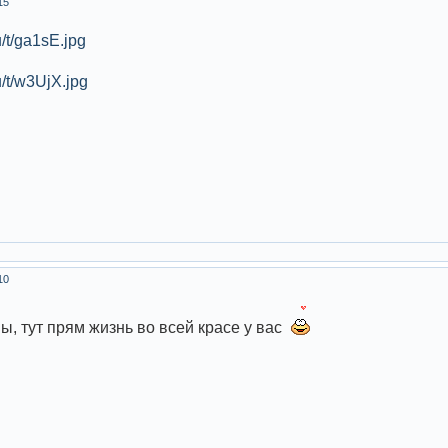
15
10
ны, тут прям жизнь во всей красе у вас