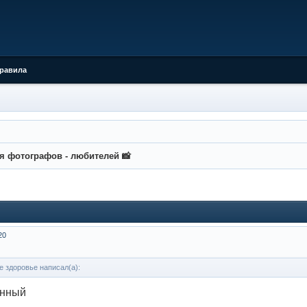
равила
я фотографов - любителей 📸
20
 здоровье написал(а):
енный