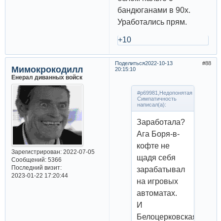
бандюганами в 90х.
Уработались прям.
+10
Поделиться
2022-10-13
88
Мимокрокодилл
20:15:10
Енерал диванных войск
#p69981,Недопонятая
Симпатичность
написал(а):
Заработала?
Ага Боря-в-
кофте не
Зарегистрирован
: 2022-07-05
щадя себя
Сообщений:
5366
Последний визит:
зарабатывал
2023-01-22 17:20:44
на игровых
автоматах.
И
Белоцерковская