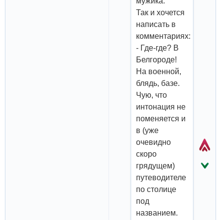
мужика.
Так и хочется
написать в
комментариях:
- Где-где? В
Белгороде!
На военной,
блядь, базе.
Чую, что
интонация не
поменяется и
в (уже
очевидно
скоро
грядущем)
путеводителе
по столице
под
названием.