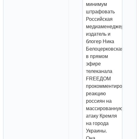
минимум
штрафовать
Российская
медиаменеджер,
издатель и
блогер Ника
Белоцерковская
в прямом
эфире
телеканала
FREEДOM
прокомментировала
реакцию
россиян на
массированную
атаку Кремля
на города
Украины.
Она