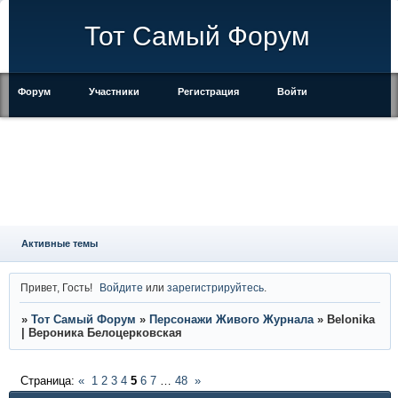
Тот Самый Форум
Форум
Участники
Регистрация
Войти
Правила
Активные темы
Привет, Гость!
Войдите
или
зарегистрируйтесь
.
»
Тот Самый Форум
»
Персонажи Живого Журнала
»
Belonika
| Вероника Белоцерковская
Страница:
«
1
2
3
4
5
6
7
…
48
»