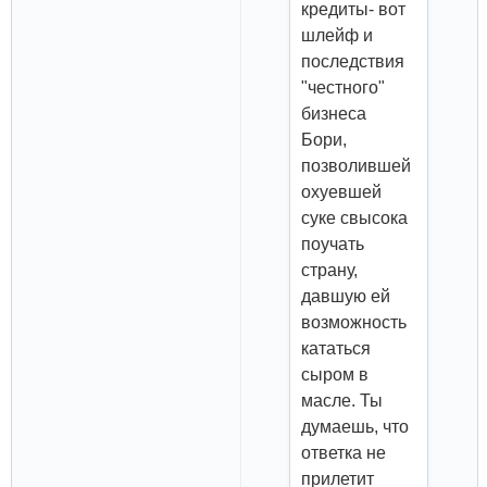
кредиты- вот
шлейф и
последствия
"честного"
бизнеса
Бори,
позволившей
охуевшей
суке свысока
поучать
страну,
давшую ей
возможность
кататься
сыром в
масле. Ты
думаешь, что
ответка не
прилетит