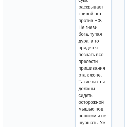
сука
раскрывает
кривой рот
против РФ.
Не гневи
бога, тупая
дура, а то
придется
познать все
прелести
пришивания
рта к жопе.
Такие как ты
должны
сидеть
осторожной
мышью под
веником и не
шуршать. Уж