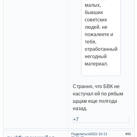
малых,
бывших
советских
людей, не
пожалеете и
тебя,
отработанный
негодный
материал.
Странно, что БВК не
настучал ей по рябым
щщам еще полгода
назад.
+7
Поделиться
2022-10-13
90