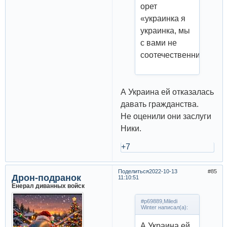
орет
«украинка я
украинка, мы
с вами не
соотечественники»
А Украина ей отказалась
давать гражданства.
Не оценили они заслуги
Ники.
+7
Поделиться
2022-10-13
85
Дрон-подранок
11:10:51
Енерал диванных войск
#p69889,Miledi
Winter написал(а):
А Украина ей