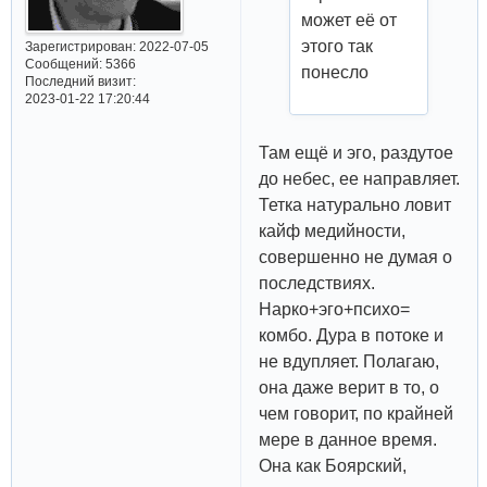
может её от
этого так
Зарегистрирован
: 2022-07-05
Сообщений:
5366
понесло
Последний визит:
2023-01-22 17:20:44
Там ещё и эго, раздутое
до небес, ее направляет.
Тетка натурально ловит
кайф медийности,
совершенно не думая о
последствиях.
Нарко+эго+психо=
комбо. Дура в потоке и
не вдупляет. Полагаю,
она даже верит в то, о
чем говорит, по крайней
мере в данное время.
Она как Боярский,