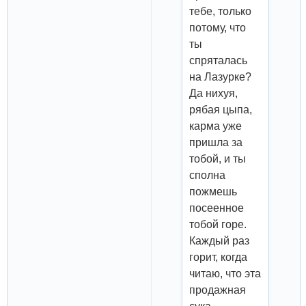
тебе, только
потому, что
ты
спряталась
на Лазурке?
Да нихуя,
рябая цыпа,
карма уже
пришла за
тобой, и ты
сполна
пожмешь
посеенное
тобой горе.
Каждый раз
горит, когда
читаю, что эта
продажная