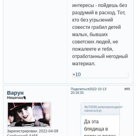
интересы - пойдешь без
раздумий в расход. Тот,
кто без угрызений
совести грабил детей
малых, бывших
советских людей, не
пожалеете и тебя,
отработанный негодный
материал.
+10
Поделиться
2022-10-13
89
Варун
20:18:33
Няшечка🐈
#p70090,мимокрокодилл
написал(а):
Да эта
блядища в
Зарегистрирован
: 2022-04-09
Сообщений:
5455