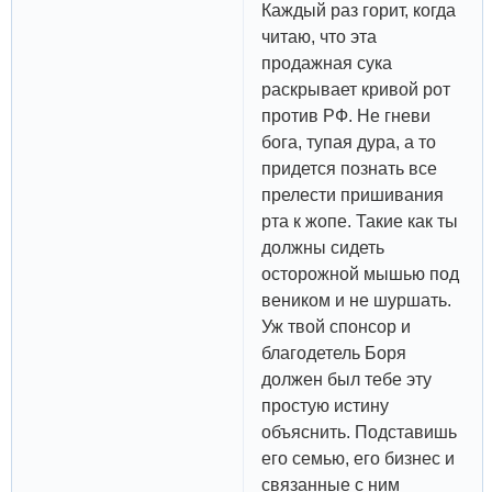
Каждый раз горит, когда
читаю, что эта
продажная сука
раскрывает кривой рот
против РФ. Не гневи
бога, тупая дура, а то
придется познать все
прелести пришивания
рта к жопе. Такие как ты
должны сидеть
осторожной мышью под
веником и не шуршать.
Уж твой спонсор и
благодетель Боря
должен был тебе эту
простую истину
объяснить. Подставишь
его семью, его бизнес и
связанные с ним