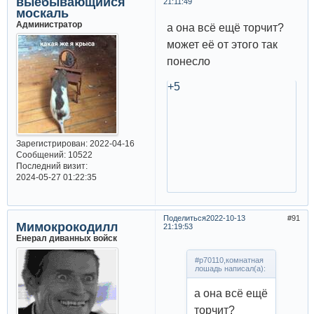
выёбывающийся
21:11:49
москаль
Администратор
а она всё ещё торчит?
может её от этого так
понесло
+5
Зарегистрирован
: 2022-04-16
Сообщений:
10522
Последний визит:
2024-05-27 01:22:35
Поделиться
2022-10-13
91
Мимокрокодилл
21:19:53
Енерал диванных войск
#p70110,комнатная
лошадь написал(а):
а она всё ещё
торчит?