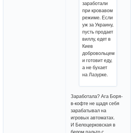
заработали
при кровавом
режиме. Если
уж за Украину,
пусть продает
виллу, едет в
Киев
добровольцем
и готовит еду,
а не бухает
на Лазурке.
Заработала? Ага Боря-
в-кофте не щадя себя
зарабатывал на
игровых автоматах.
И Белоцерковская в
белом пальто с