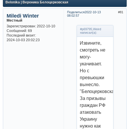
Belonika | Вероника Белоцерковская
Поделиться
2022-10-13
81
Miledi Winter
08:02:57
Местный
Зарегистрирован
: 2022-10-10
#p69795,Weird
Сообщений:
69
написал(а):
Последний визит:
2024-10-03 20:02:23
Извините,
смотреть не
могу-
укачивает.
Но с
превьюшки
вынесло.
"Белоцерковская:
За призывы
граждан РФ
атаковать
Украину
нужно как