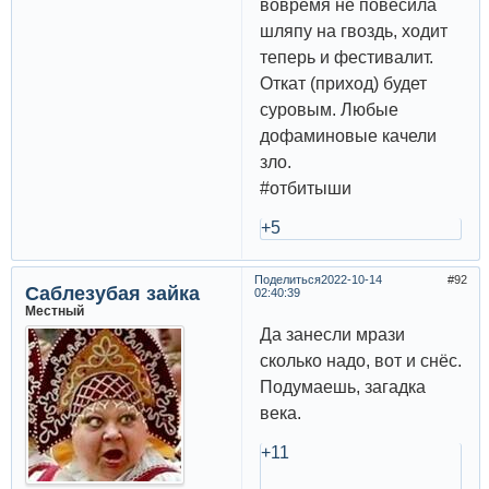
вовремя не повесила
шляпу на гвоздь, ходит
теперь и фестивалит.
Откат (приход) будет
суровым. Любые
дофаминовые качели
зло.
#отбитыши
+5
Поделиться
2022-10-14
92
Саблезубая зайка
02:40:39
Местный
Да занесли мрази
сколько надо, вот и снёс.
Подумаешь, загадка
века.
+11