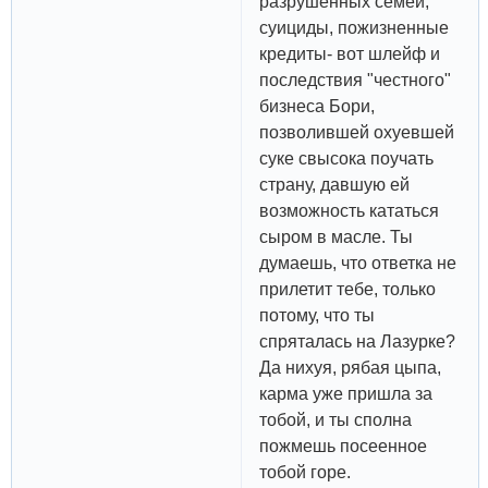
разрушенных семей,
суициды, пожизненные
кредиты- вот шлейф и
последствия "честного"
бизнеса Бори,
позволившей охуевшей
суке свысока поучать
страну, давшую ей
возможность кататься
сыром в масле. Ты
думаешь, что ответка не
прилетит тебе, только
потому, что ты
спряталась на Лазурке?
Да нихуя, рябая цыпа,
карма уже пришла за
тобой, и ты сполна
пожмешь посеенное
тобой горе.