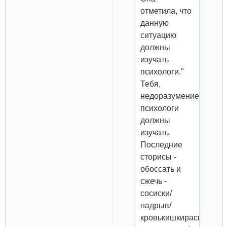
отметила, что
данную
ситуацию
должны
изучать
психологи."
Тебя,
недоразумение,
психологи
должны
изучать.
Последние
сторисы -
обоссать и
сжечь -
сосиски/
надрыв/
кровькишкираспидора