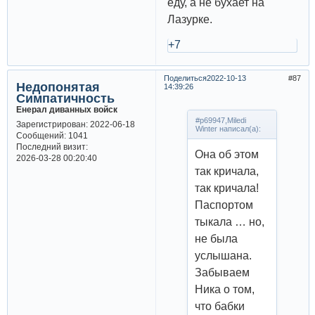
еду, а не бухает на
Лазурке.
+7
Поделиться
2022-10-13
87
Недопонятая
14:39:26
Симпатичность
Енерал диванных войск
#p69947,Miledi
Зарегистрирован
: 2022-06-18
Winter написал(а):
Сообщений:
1041
Последний визит:
Она об этом
2026-03-28 00:20:40
так кричала,
так кричала!
Паспортом
тыкала … но,
не была
услышана.
Забываем
Ника о том,
что бабки