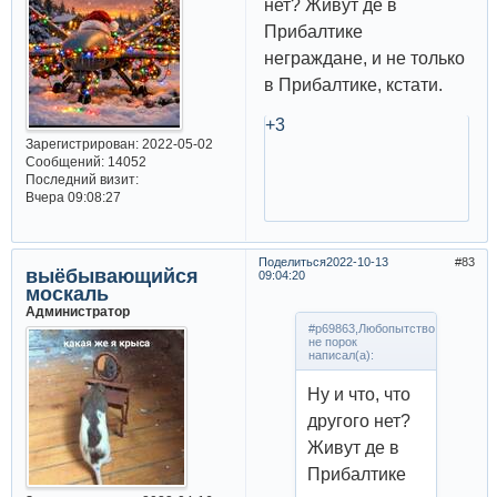
нет? Живут де в
Прибалтике
неграждане, и не только
в Прибалтике, кстати.
+3
Зарегистрирован
: 2022-05-02
Сообщений:
14052
Последний визит:
Вчера 09:08:27
Поделиться
2022-10-13
83
выёбывающийся
09:04:20
москаль
Администратор
#p69863,Любопытство
не порок
написал(а):
Ну и что, что
другого нет?
Живут де в
Прибалтике