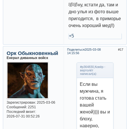
🤣🤣ну, кстати да, там и
дно улья из фото выше
пригодится, в приморье
очень хороший мед!!)
+5
Поделиться
2025-03-08
17
Орк Обыкновенный
14:15:56
Енерал диванных войск
#p364830,Ковёр -
вертолёт
написал(а):
Если вы
мужчина, я
готова стать
Зарегистрирован
: 2025-03-06
вашей
Сообщений:
2251
женой)))) вы и
Последний визит:
2026-07-31 00:52:26
блоху,
наверно,