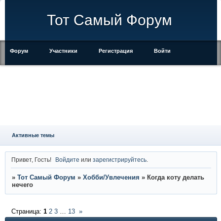
Тот Самый Форум
Форум
Участники
Регистрация
Войти
Правила
Активные темы
Привет, Гость!
Войдите
или
зарегистрируйтесь
.
»
Тот Самый Форум
»
Хобби/Увлечения
»
Когда коту делать
нечего
Страница:
1
2
3
…
13
»