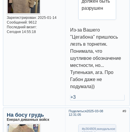
должен быть
разрушен
Зарегистрирован
: 2025-01-14
Сообщений:
9612
Последний визит:
Из-за Вашего
Сегодня 14:55:18
"Цегабона" пришлось
лезть в торнетик.
Понимала, что
шутливое обозначение
местности, но...
Тупенькая, ага. Про
Габон даже не
подумала))
+3
Поделиться
2025-03-08
9
На босу грудь
12:31:05
Енерал диванных войск
#p364809,миндальное