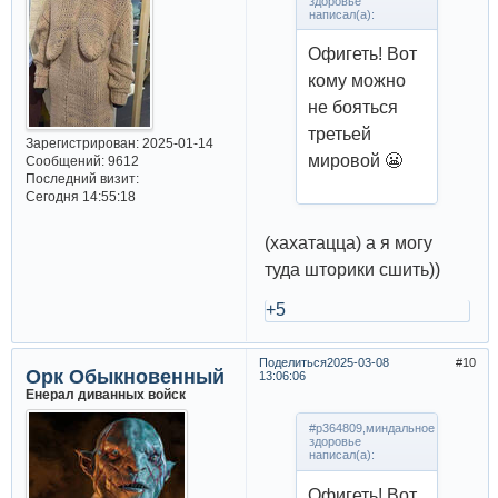
здоровье
написал(а):
Офигеть! Вот
кому можно
не бояться
третьей
Зарегистрирован
: 2025-01-14
мировой 😬
Сообщений:
9612
Последний визит:
Сегодня 14:55:18
(хахатацца) а я могу
туда шторики сшить))
+5
Поделиться
2025-03-08
10
Орк Обыкновенный
13:06:06
Енерал диванных войск
#p364809,миндальное
здоровье
написал(а):
Офигеть! Вот