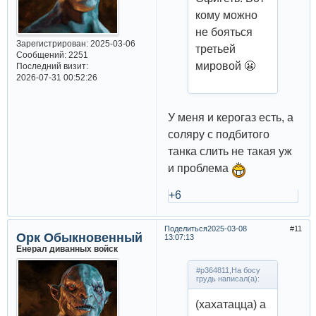
кому можно
не бояться
Зарегистрирован
: 2025-03-06
третьей
Сообщений:
2251
мировой 😬
Последний визит:
2026-07-31 00:52:26
У меня и керогаз есть, а
соляру с подбитого
танка слить не такая уж
и проблема
+6
Поделиться
2025-03-08
11
Орк Обыкновенный
13:07:13
Енерал диванных войск
#p364811,На босу
грудь написал(а):
(хахатацца) а