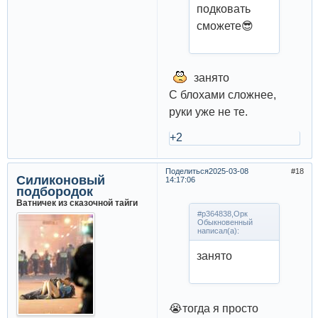
подковать
сможете😎
занято
С блохами сложнее,
руки уже не те.
+2
Поделиться
2025-03-08
18
Силиконовый
14:17:06
подбородок
Ватничек из сказочной тайги
#p364838,Орк
Обыкновенный
написал(а):
занято
😭тогда я просто