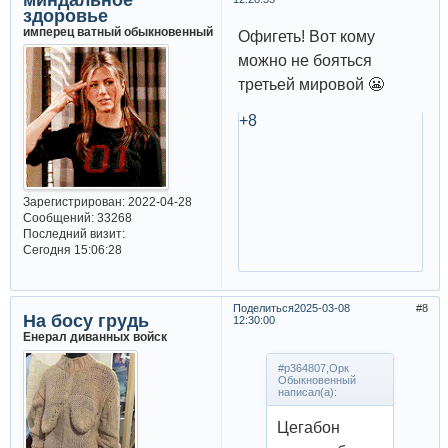
здоровье
имперец ватный обыкновенный
Офигеть! Вот кому
можно не бояться
третьей мировой 😬
+8
Зарегистрирован
: 2022-04-28
Сообщений:
33268
Последний визит:
Сегодня 15:06:28
Поделиться
2025-03-08
8
На босу грудь
12:30:00
Енерал диванных войск
#p364807,Орк
Обыкновенный
написал(а):
Цегабон