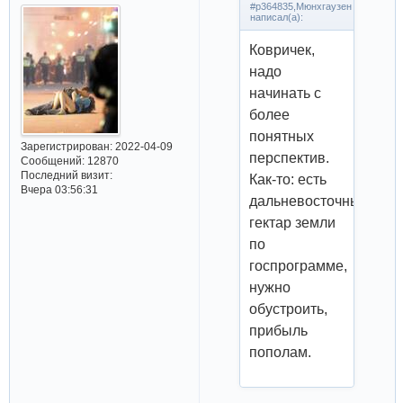
#p364835,Мюнхгаузен
написал(а):
Ковричек,
надо
начинать с
более
понятных
Зарегистрирован
: 2022-04-09
перспектив.
Сообщений:
12870
Последний визит:
Как-то: есть
Вчера 03:56:31
дальневосточный
гектар земли
по
госпрограмме,
нужно
обустроить,
прибыль
пополам.