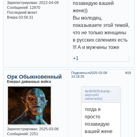
позавидую вашей
Зарегистрирован
: 2022-04-09
Сообщений:
12870
жене))
Последний визит:
Вы молодец,
Вчера 03:56:31
показываете этой темой,
что не только женщины
в русских селениях есть
!!! А и мужчины тоже
+1
Поделиться
2025-03-08
19
Орк Обыкновенный
14:18:29
Енерал диванных войск
#p364839,Ковёр -
вертолёт
написал(а):
тогда я
просто
позавидую
Зарегистрирован
: 2025-03-06
вашей жене
Сообщений:
2251