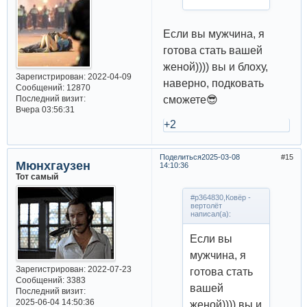
Если вы мужчина, я
готова стать вашей
женой)))) вы и блоху,
Зарегистрирован
: 2022-04-09
наверно, подковать
Сообщений:
12870
сможете😎
Последний визит:
Вчера 03:56:31
+2
Поделиться
2025-03-08
15
Мюнхгаузен
14:10:36
Тот самый
#p364830,Ковёр -
вертолёт
написал(а):
Если вы
мужчина, я
Зарегистрирован
: 2022-07-23
готова стать
Сообщений:
3383
вашей
Последний визит:
2025-06-04 14:50:36
женой)))) вы и