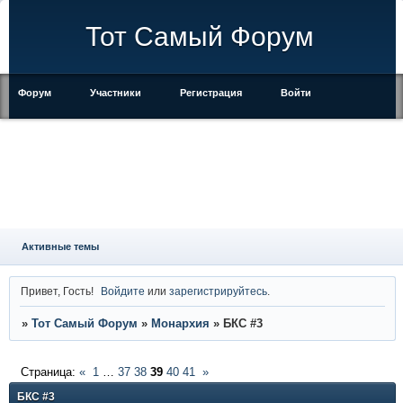
Тот Самый Форум
Форум
Участники
Регистрация
Войти
Правила
Активные темы
Привет, Гость!
Войдите
или
зарегистрируйтесь
.
»
Тот Самый Форум
»
Монархия
»
БКС #3
Страница:
«
1
…
37
38
39
40
41
»
БКС #3