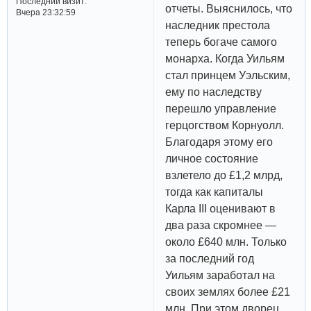
Последний визит:
отчеты. Выяснилось, что
Вчера 23:32:59
наследник престола
теперь богаче самого
монарха. Когда Уильям
стал принцем Уэльским,
ему по наследству
перешло управление
герцогством Корнуолл.
Благодаря этому его
личное состояние
взлетело до £1,2 млрд,
тогда как капиталы
Карла III оценивают в
два раза скромнее —
около £640 млн. Только
за последний год
Уильям заработал на
своих землях более £21
млн. При этом дворец