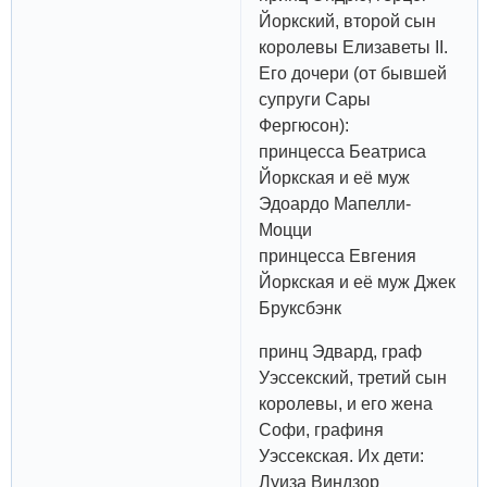
Йоркский, второй сын
королевы Елизаветы II.
Его дочери (от бывшей
супруги Сары
Фергюсон):
принцесса Беатриса
Йоркская и её муж
Эдоардо Мапелли-
Моцци
принцесса Евгения
Йоркская и её муж Джек
Бруксбэнк
принц Эдвард, граф
Уэссекский, третий сын
королевы, и его жена
Софи, графиня
Уэссекская. Их дети:
Луиза Виндзор