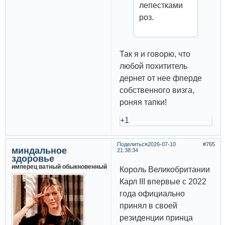
лепестками
роз.
Так я и говорю, что
любой похититель
дернет от нее фперде
собственного визга,
роняя тапки!
+1
Поделиться
2026-07-10
765
миндальное
21:38:34
здоровье
имперец ватный обыкновенный
Король Великобритании
Карл III впервые с 2022
года официально
принял в своей
резиденции принца