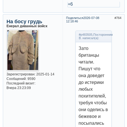
+6
Поделиться
2026-07-08
764
На босу грудь
12:18:46
Енерал диванных войск
#p483505,Посторонним
В. написал(а):
Зато
британцы
читали.
Пишут что
Зарегистрирован
: 2025-01-14
она доведет
Сообщений:
9590
до истерики
Последний визит:
Вчера 23:23:09
любых
похитителей,
требуя чтобы
они оделись в
бежевое и
посыпались