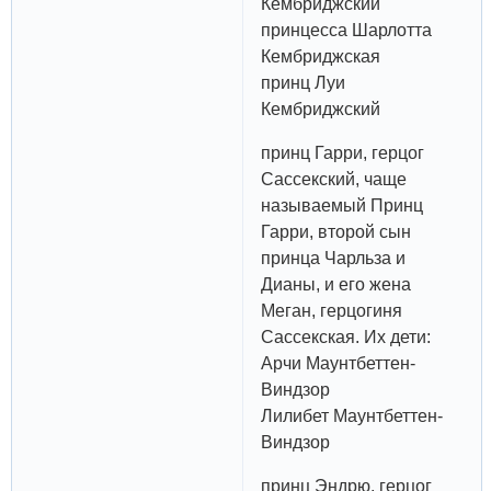
Кембриджский
принцесса Шарлотта
Кембриджская
принц Луи
Кембриджский
принц Гарри, герцог
Сассекский, чаще
называемый Принц
Гарри, второй сын
принца Чарльза и
Дианы, и его жена
Меган, герцогиня
Сассекская. Их дети:
Арчи Маунтбеттен-
Виндзор
Лилибет Маунтбеттен-
Виндзор
принц Эндрю, герцог