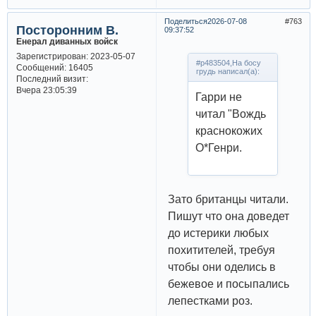
Поделиться
2026-07-08
763
Посторонним В.
09:37:52
Енерал диванных войск
Зарегистрирован
: 2023-05-07
#p483504,На босу
Сообщений:
16405
грудь написал(а):
Последний визит:
Вчера 23:05:39
Гарри не
читал "Вождь
краснокожих
О*Генри.
Зато британцы читали.
Пишут что она доведет
до истерики любых
похитителей, требуя
чтобы они оделись в
бежевое и посыпались
лепестками роз.