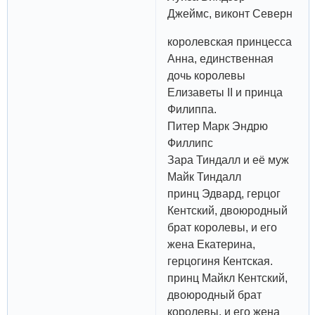
Джеймс, виконт Северн
королевская принцесса
Анна, единственная
дочь королевы
Елизаветы II и принца
Филиппа.
Питер Марк Эндрю
Филлипс
Зара Тиндалл и её муж
Майк Тиндалл
принц Эдвард, герцог
Кентский, двоюродный
брат королевы, и его
жена Екатерина,
герцогиня Кентская.
принц Майкл Кентский,
двоюродный брат
королевы, и его жена