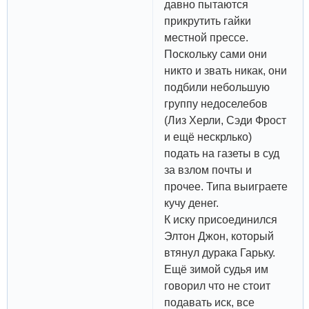
давно пытаются
прикрутить гайки
местной прессе.
Поскольку сами они
никто и звать никак, они
подбили небольшую
группу недоселебов
(Лиз Херли, Сэди Фрост
и ещё нескрлько)
подать на газеты в суд
за взлом почты и
прочее. Типа выиграете
кучу денег.
К иску присоединился
Элтон Джон, который
втянул дурака Гарьку.
Ещё зимой судья им
говорил что не стоит
подавать иск, все