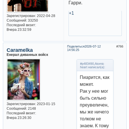
Гарри.
+1
Зарегистрирован
: 2022-04-28
Сообщений:
33250
Последний визит:
Вчера 23:32:59
Поделиться
2026-07-12
766
Caramelka
14:56:25
Енерал диванных войск
#p483490,Atomic
heart написал(а):
Пиарится, как
может.
Рак у нее мог
быть сильно
Зарегистрирован
: 2023-01-15
преувеличен,
Сообщений:
2148
мы же ничего
Последний визит:
Вчера 23:26:30
толком не
знаем. К тому