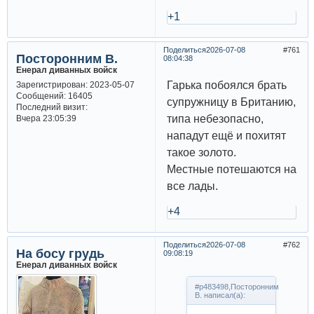
+1
Поделиться
2026-07-08
761
Посторонним В.
08:04:38
Енерал диванных войск
Гарька побоялся брать
Зарегистрирован
: 2023-05-07
Сообщений:
16405
супружницу в Британию,
Последний визит:
типа небезопасно,
Вчера 23:05:39
нападут ещё и похитят
такое золото.
Местные потешаются на
все лады.
+4
Поделиться
2026-07-08
762
На босу грудь
09:08:19
Енерал диванных войск
#p483498,Посторонним
В. написал(а):