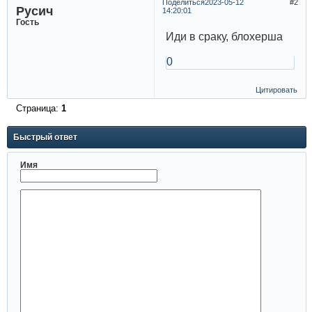
Поделиться
2023-05-12
2
Русич
14:20:01
Гость
Иди в сраку, блохерша
0
Цитировать
Страница:
1
Быстрый ответ
Имя