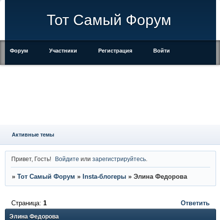
Тот Самый Форум
Форум
Участники
Регистрация
Войти
Правила
Активные темы
Привет, Гость!
Войдите
или
зарегистрируйтесь
.
»
Тот Самый Форум
»
Insta-блогеры
»
Элина Федорова
Страница:
1
Ответить
Элина Федорова