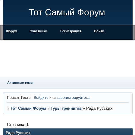
Тот Самый Форум
Форум
Участники
Регистрация
Войти
Правила
Активные темы
Привет, Гость!
Войдите
или
зарегистрируйтесь
.
»
Тот Самый Форум
»
Гуры тренингов
»
Рада Русских
Страница:
1
Рада Русских