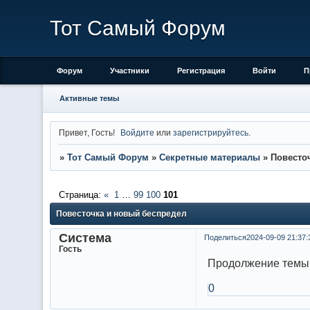
Тот Самый Форум
Форум
Участники
Регистрация
Войти
П
Активные темы
Привет, Гость!
Войдите
или
зарегистрируйтесь
.
»
Тот Самый Форум
»
Секретные материалы
»
Повесто
Страница:
«
1
…
99
100
101
Повесточка и новый беспредел
Система
Поделиться
2024-09-09 21:37:
Гость
Продолжение темы
0