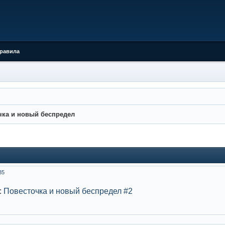
равила
чка и новый беспредел
35
:
Повесточка и новый беспредел #2