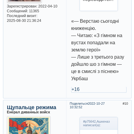
Зарегистрирован
: 2022-04-10
Сообщений:
11365
Последний визит:
«— Верстаю сьогодні
2025-08-30 21:36:24
книженцію.
— Читаю: «З гімном на
вустах попадали на
землю герої»
— Лише з третього разу
дойшло шо з гімном —
це в смислі з піснею»
Укрбаш
+16
Поделиться
2022-10-27
10
Щупальце режима
10:32:52
Енерал диванных войск
#p75642,Ашкеназ
написал(а):