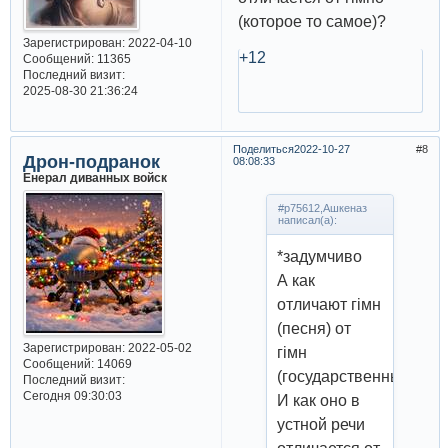
(которое то самое)?
Зарегистрирован
: 2022-04-10
+12
Сообщений:
11365
Последний визит:
2025-08-30 21:36:24
Поделиться
2022-10-27
8
Дрон-подранок
08:08:33
Енерал диванных войск
#p75612,Ашкеназ
написал(а):
*задумчиво
А как
отличают гiмн
(песня) от
Зарегистрирован
: 2022-05-02
гiмн
Сообщений:
14069
(государственный)?
Последний визит:
Сегодня 09:30:03
И как оно в
устной речи