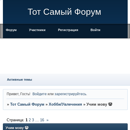
Тот Самый Форум
Форум
Участники
Регистрация
Войти
Правила
Активные темы
Привет, Гость!
Войдите
или
зарегистрируйтесь
.
»
Тот Самый Форум
»
Хобби/Увлечения
»
Учим мову 🤡
Страница:
1
2
3
…
16
»
Учим мову 🤡