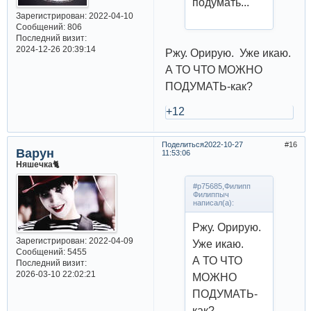
подумать...
Зарегистрирован
: 2022-04-10
Сообщений:
806
Последний визит:
2024-12-26 20:39:14
Ржу. Орирую. Уже икаю.
А ТО ЧТО МОЖНО
ПОДУМАТЬ-как?
+12
Поделиться
2022-10-27
16
Варун
11:53:06
Няшечка🐈
#p75685,Филипп
Филиппыч
написал(а):
Ржу. Орирую.
Зарегистрирован
: 2022-04-09
Уже икаю.
Сообщений:
5455
А ТО ЧТО
Последний визит:
2026-03-10 22:02:21
МОЖНО
ПОДУМАТЬ-
как?