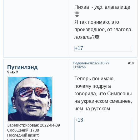
Пихва -
укр
. влагалище
😇
Я так понимаю, это
производное, от глагола
пихать
?🙈
+17
Поделиться
2022-10-27
18
Путинлэнд
11:56:56
ʕ •ᴥ• ʔ
Теперь понимаю,
почему подруга
говорила, что Симпсоны
на украинском смешнее,
чем на русском
+13
Зарегистрирован
: 2022-04-09
Сообщений:
1738
Последний визит: