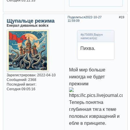
Сегодня 03:12:33
Поделиться
2022-10-27
19
Щупальце режима
11:59:09
Енерал диванных войск
#p75689,Варун
написал(а):
Пихва.
Мой мир больше
Зарегистрирован
: 2022-04-10
никогда не будет
Сообщений:
2368
прежним
Последний визит:
Сегодня 09:05:16
Теперь понятна
глубинная тяга к теме
половых извращений и
ебле в принципе.