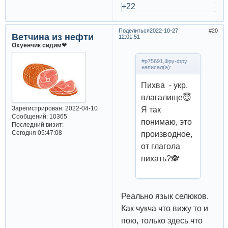
+22
Поделиться
2022-10-27
20
Ветчина из нефти
12:01:51
Охуенчик сидим❤
#p75691,Фру-фру
написал(а):
Пихва - укр.
влагалище😇
Зарегистрирован
: 2022-04-10
Я так
Сообщений:
10365
понимаю, это
Последний визит:
Сегодня 05:47:08
производное,
от глагола
пихать?🙈
Реально язык селюков.
Как чукча что вижу то и
пою, только здесь что