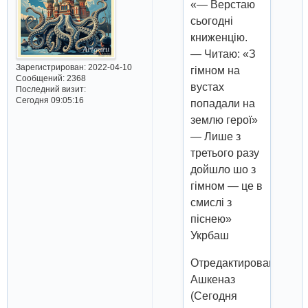
«— Верстаю
сьогодні
книженцію.
— Читаю: «З
Зарегистрирован
: 2022-04-10
гімном на
Сообщений:
2368
вустах
Последний визит:
Сегодня 09:05:16
попадали на
землю герої»
— Лише з
третього разу
дойшло шо з
гімном — це в
смислі з
піснею»
Укрбаш
Отредактировано
Ашкеназ
(Сегодня