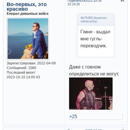
Поделиться
2022-10-26
4
Во-первых, это
22:14:25
красиво
Енерал диванных войск
#p75480,Ашкеназ
написал(а):
Гімне - выдал
мне гугль-
переводчик.
Зарегистрирован
: 2022-04-09
Даже с говном
Сообщений:
1080
Последний визит:
определиться не могут.
2023-10-10 14:05:43
+25