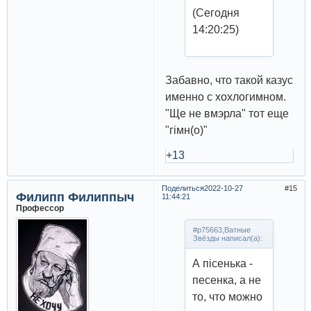
(Сегодня
14:20:25)
Забавно, что такой казус
именно с хохлогимном.
"Ще не вмэрла" тот еще
"гімн(о)"
+13
Поделиться
2022-10-27
15
Филипп Филиппыч
11:44:21
Профессор
#p75663,Ватные
Звёзды написал(а):
А пiсенька -
песенка, а не
то, что можно