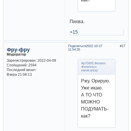
Пихва.
+15
Поделиться
2022-10-27
17
Фру-фру
11:54:35
Модератор
Зарегистрирован
: 2022-04-09
#p75685,Филипп
Сообщений:
2594
Филиппыч
Последний визит:
написал(а):
Вчера 21:08:13
Ржу. Орирую.
Уже икаю.
А ТО ЧТО
МОЖНО
ПОДУМАТЬ-
как?