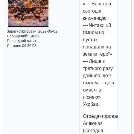
«— Верстаю
сьогодні
книженцію.
— Читаю: «З
Зарегистрирован
: 2022-05-02
гімном на
Сообщений:
14069
вустах
Последний визит:
Сегодня 09:30:03
попадали на
землю герої»
— Лише з
третього разу
дойшло шо з
гімном — це в
смислі з
піснею»
Укрбаш
Отредактировано
Ашкеназ
(Сегодня