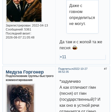
Даже с
говном
определиться
не могут.
Зарегистрирован
: 2022-04-13
Сообщений:
5361
Последний визит:
2026-08-07 21:05:48
Да там и с жопой та же
песня
+11
Поделиться
2022-10-27
7
Медуза Горгонер
06:52:35
Подполковник группы быстрого
комментирования
*задумчиво
А как отличают гiмн
(песня) от гiмн
(государственный)? И
как оно в устной речи
отличается от гiмно