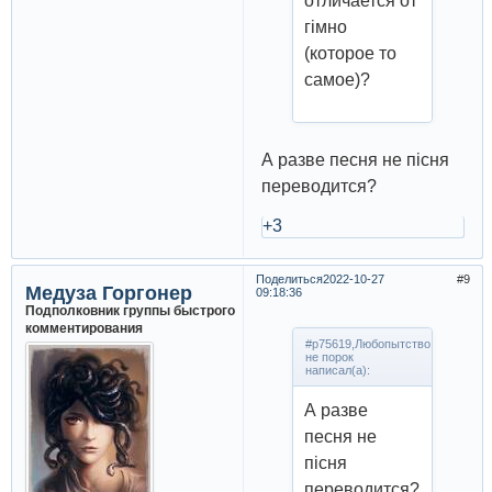
отличается от
гiмно
(которое то
самое)?
А разве песня не пiсня
переводится?
+3
Поделиться
2022-10-27
9
Медуза Горгонер
09:18:36
Подполковник группы быстрого
комментирования
#p75619,Любопытство
не порок
написал(а):
А разве
песня не
пiсня
переводится?