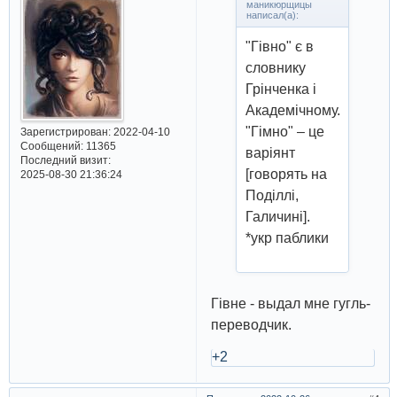
маникюрщицы
написал(а):
"Гівно" є в
словнику
Грінченка і
Академічному.
"Гімно" – це
Зарегистрирован
: 2022-04-10
Сообщений:
11365
варіянт
Последний визит:
[говорять на
2025-08-30 21:36:24
Поділлі,
Галичині].
*укр паблики
Гівне - выдал мне гугль-
переводчик.
+2