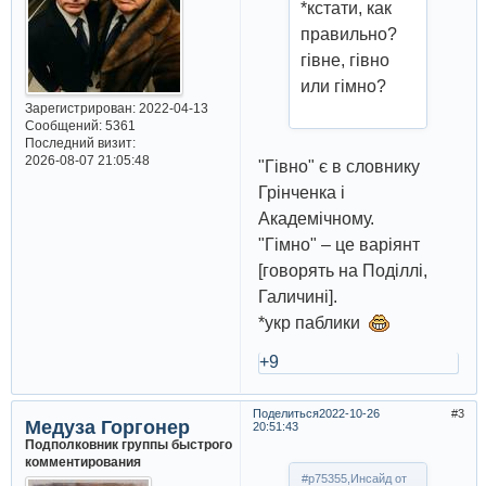
*кстати, как
правильно?
гiвне, гiвно
или гiмно?
Зарегистрирован
: 2022-04-13
Сообщений:
5361
Последний визит:
2026-08-07 21:05:48
"Гівно" є в словнику
Грінченка і
Академічному.
"Гімно" – це варіянт
[говорять на Поділлі,
Галичині].
*укр паблики
+9
Поделиться
2022-10-26
3
Медуза Горгонер
20:51:43
Подполковник группы быстрого
комментирования
#p75355,Инсайд от