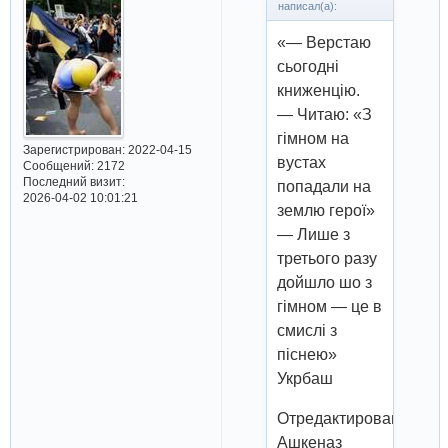
написал(а):
«— Верстаю
сьогодні
книженцію.
— Читаю: «З
гімном на
Зарегистрирован
: 2022-04-15
вустах
Сообщений:
2172
Последний визит:
попадали на
2026-04-02 10:01:21
землю герої»
— Лише з
третього разу
дойшло шо з
гімном — це в
смислі з
піснею»
Укрбаш
Отредактировано
Ашкеназ