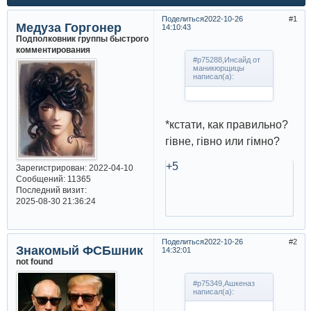
Поделиться
2022-10-26
1
Медуза Горгонер
14:10:43
Подполковник группы быстрого
комментирования
#p75288,Инсайд от
маникюрщицы
написал(а):
*кстати, как правильно?
гiвне, гiвно или гiмно?
+5
Зарегистрирован
: 2022-04-10
Сообщений:
11365
Последний визит:
2025-08-30 21:36:24
Поделиться
2022-10-26
2
Знакомый ФСБшник
14:32:01
not found
#p75349,Ашкеназ
написал(а):