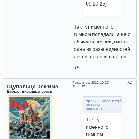
09:20:25)
Так тут именно с
гимном попадали, а не с
обычной песней, гимн -
одна из разновидностей
песни, но не все песни.
+5
Поделиться
2022-10-27
13
Щупальце режима
11:23:12
Енерал диванных войск
#p75666,Любопытство
не порок
написал(а):
Так тут
именно с
гимном