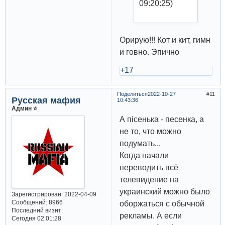
09:20:25)
Орирую!!! Кот и кит, гимн
и говно. Эпично
+17
Поделиться
2022-10-27
11
Русская мафия
10:43:36
Админ ⭐️
А пiсенька - песенка, а
не то, что можно
подумать...
Когда начали
переводить всё
телевидение на
украинский можно было
Зарегистрирован
: 2022-04-09
Сообщений:
8966
оборжаться с обычной
Последний визит:
рекламы. А если
Сегодня 02:01:28