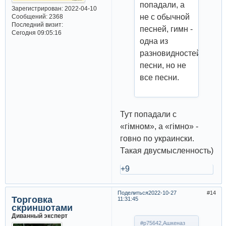
попадали, а
Зарегистрирован
: 2022-04-10
не с обычной
Сообщений:
2368
Последний визит:
песней, гимн -
Сегодня 09:05:16
одна из
разновидностей
песни, но не
все песни.
Тут попадали с
«гiмном», а «гiмно» -
говно по украински.
Такая двусмысленность)
+9
Поделиться
2022-10-27
14
Торговка
11:31:45
скриншотами
Диванный эксперт
#p75642,Ашкеназ