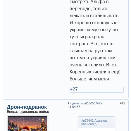
смотреть Альфа в
переводе, только
лежать и всхлипывать.
Я хорошо отношусь к
украинскому языку, но
тут сыграл роль
контраст. Всё, что ты
слышал на русском -
потом на украинском
очень веселило. Всех.
Коренных киевлян ещё
больше, чем меня
+27
Поделиться
2022-10-27
12
Дрон-подранок
11:04:57
Енерал диванных войск
#p75642,Ашкеназ
написал(а):