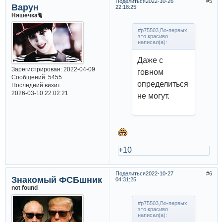
Поделиться
2022-10-26
5
Варун
22:18:25
Няшечка🐈
#p75503,Во-первых,
это красиво
написал(а):
Даже с
Зарегистрирован
: 2022-04-09
говном
Сообщений:
5455
определиться
Последний визит:
2026-03-10 22:02:21
не могут.
+10
Поделиться
2022-10-27
6
Знакомый ФСБшник
04:31:25
not found
#p75503,Во-первых,
это красиво
написал(а):