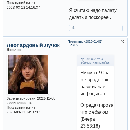
Последний визит:
2023-03-12 14:16:37
Я считаю надо палату
делать и поскорее..
+4
Поделиться
2023-01-07
6
Леопардовый Лучок
02:31:51
Новичок
#p101606,что с
ебалом написал(а):
Нихуясе! Она
же вроде как
разоблачает
инфоцыган.
Зарегистрирован
: 2022-11-08
Сообщений:
10
Отредактировано
Последний визит:
что с ебалом
2023-03-12 14:16:37
(Вчера
23:53:18)