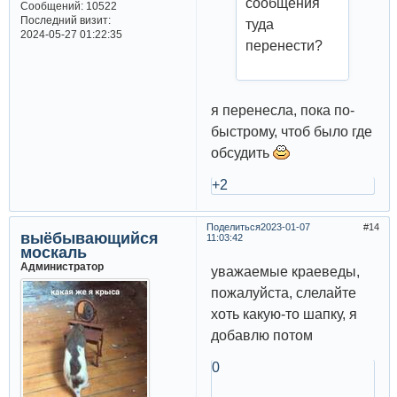
сообщения
Сообщений:
10522
Последний визит:
туда
2024-05-27 01:22:35
перенести?
я перенесла, пока по-
быстрому, чтоб было где
обсудить
+2
Поделиться
2023-01-07
14
выёбывающийся
11:03:42
москаль
Администратор
уважаемые краеведы,
пожалуйста, слелайте
хоть какую-то шапку, я
добавлю потом
0