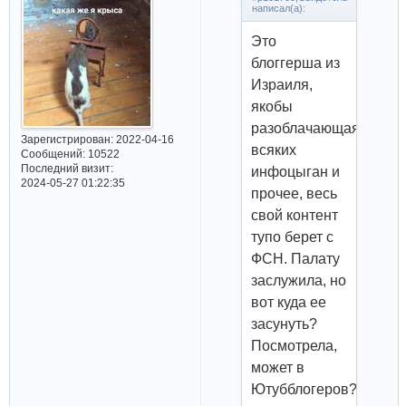
написал(а):
Это
блоггерша из
Израиля,
якобы
разоблачающая
Зарегистрирован
: 2022-04-16
всяких
Сообщений:
10522
Последний визит:
инфоцыган и
2024-05-27 01:22:35
прочее, весь
свой контент
тупо берет с
ФСН. Палату
заслужила, но
вот куда ее
засунуть?
Посмотрела,
может в
Ютубблогеров?