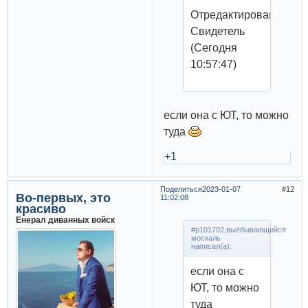
Отредактировано
Свидетель
(Сегодня
10:57:47)
если она с ЮТ, то можно
туда
+1
Поделиться
2023-01-07
12
Во-первых, это
11:02:08
красиво
Енерал диванных войск
#p101702,выёбывающийся
москаль
написал(а):
если она с
ЮТ, то можно
туда