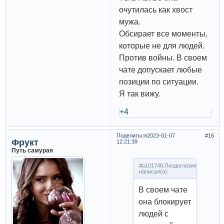
очутилась как хвост
мужа.
Обсирает все моменты,
которые не для людей.
Против войны. В своем
чате допускает любые
позиции по ситуации.
Я так вижу.
+4
Поделиться
2023-01-07
16
Фрукт
12:21:39
Путь самурая
#p101748,Пиздоглазие
написал(а):
В своем чате
она блокирует
людей с