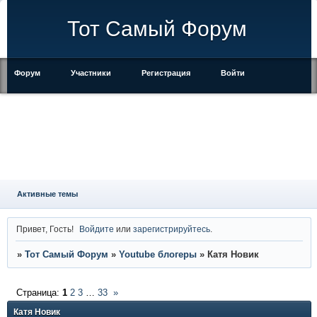
Тот Самый Форум
Форум
Участники
Регистрация
Войти
Правила
Активные темы
Привет, Гость!
Войдите
или
зарегистрируйтесь
.
»
Тот Самый Форум
»
Youtube блогеры
»
Катя Новик
Страница:
1
2
3
…
33
»
Катя Новик