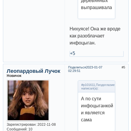
деревянных
выпрашивала
Нихуясе! Она же вроде
как разоблачает
инфоцыган.
+5
Поделиться
2023-01-07
5
Леопардовый Лучок
02:29:51
Новичок
#p101611,Пиздоглазие
написал(а):
А по сути
инфоцыганкой
и является
сама
Зарегистрирован
: 2022-11-08
Сообщений:
10