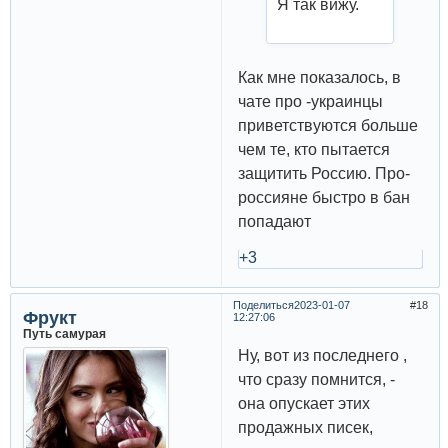
Я так вижу.
Как мне показалось, в
чате про -украинцы
приветствуются больше
чем те, кто пытается
защитить Россию. Про-
россияне быстро в бан
попадают
+3
Поделиться
2023-01-07
18
Фрукт
12:27:06
Путь самурая
Ну, вот из последнего ,
что сразу помнится, -
она опускает этих
продажных писек,