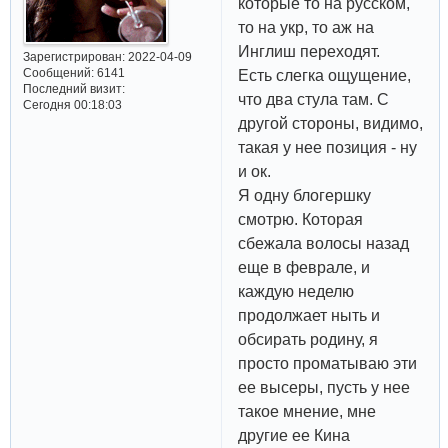
которые то на русском,
то на укр, то аж на
Инглиш переходят.
Зарегистрирован
: 2022-04-09
Сообщений:
6141
Есть слегка ощущение,
Последний визит:
что два стула там. С
Сегодня 00:18:03
другой стороны, видимо,
такая у нее позиция - ну
и ок.
Я одну блогершку
смотрю. Которая
сбежала волосы назад
еще в феврале, и
каждую неделю
продолжает ныть и
обсирать родину, я
просто проматываю эти
ее высеры, пусть у нее
такое мнение, мне
другие ее Кина