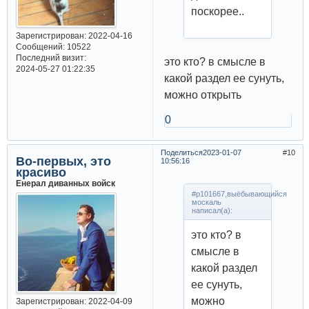
поскорее..
Зарегистрирован
: 2022-04-16
Сообщений:
10522
Последний визит:
это кто? в смысле в
2024-05-27 01:22:35
какой раздел ее сунуть,
можно открыть
0
Поделиться
2023-01-07
10
Во-первых, это
10:56:16
красиво
Енерал диванных войск
#p101667,выёбывающийся
москаль
написал(а):
это кто? в
смысле в
какой раздел
ее сунуть,
можно
Зарегистрирован
: 2022-04-09