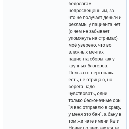
бедолагам
непросвещенным, за
что не получает деньги и
рекламы у пациента нет
(о чем не забывает
упомянуть на стримах),
моё уверено, что во
влажных мечтах
пациента сборы как у
крупных блогеров.
Польза от персонажа
есть, не отрицаю, но
берега надо
чувствовать, одни
только бесконечные оры
"я вас отправлю в сраку,
у меня это бан", а бану в
том же чате имени Кати
Новик подвергаются те,