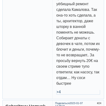
уёбищный ремонт
сделала Камалова. Так
она-то хоть сделала, а
ты, архитектор, даже
шторку в ванной
поменять не можешь.
Собирает донаты с
девочек в чате, потом их
блочит и деньги, почему-
то не возвращает.. За
просьбу вернуть 20€ на
своем стриме тупо
ответила: как насосу, так
отдам… Ну соси
быстрее
+4
Поделиться
2023-01-07
24
14:38:31