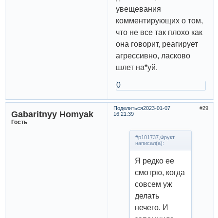
увещевания
комментирующих о том,
что не все так плохо как
она говорит, реагирует
агрессивно, ласково
шлет на*уй.
0
Поделиться
2023-01-07
29
Gabaritnyy Homyak
16:21:39
Гость
#p101737,Фрукт
написал(а):
Я редко ее
смотрю, когда
совсем уж
делать
нечего. И