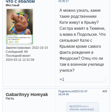
что с ебалом
15:35:17
Местный
А можно узнать, какие
такие родственники
Кати живут в Крыму?
Сестра живёт в Тюмени,
а мама в Подольске. Что
связывает Катю с
Крымом кроме самого
Зарегистрирован
: 2022-10-15
Сообщений:
89
факта рождения в
Последний визит:
Феодосии? Отец что ли
2024-03-11 12:31:58
там в военном училище
учился?
+1
Поделиться
2023-01-07
28
Gabaritnyy Homyak
16:04:45
Гость
#p101870,что с
ебалом написал(а):