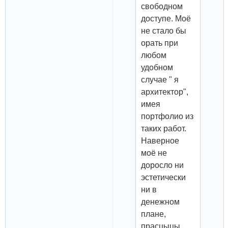
свободном
доступе. Моё
не стало бы
орать при
любом
удобном
случае " я
архитектор",
имея
портфолио из
таких работ.
Наверное
моё не
доросло ни
эстетически
ни в
денежном
плане,
прасцыцы,