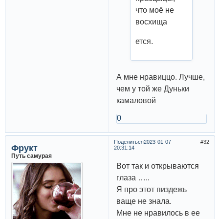
что моё не
восхища
ется.
А мне нравиццо. Лучше,
чем у той же Дуньки
камаловой
0
Поделиться
2023-01-07
32
Фрукт
20:31:14
Путь самурая
Вот так и открываются
глаза …..
Я про этот пиздежь
ваще не знала.
Мне не нравилось в ее