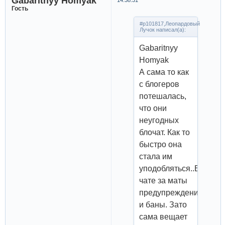
Gabaritnyy Homyak
Гость
#p101817,Леопардовый
Лучок написал(а):
Gabaritnyy
Homyak
А сама то как
с блогеров
потешалась,
что они
неугодных
блочат. Как то
быстро она
стала им
уподобляться..В
чате за маты
предупреждения
и баны. Зато
сама вещает