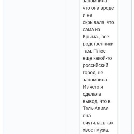
запомнила ,
что она вроде
и не
скрывала, что
сама из
Крыма , все
родственники
там. Плюс
еще какой-то
российский
город, не
запомнила.
Из чего я
сделала
вывод, что в
Тель-Авиве
она
очутилась как
хвост мужа.