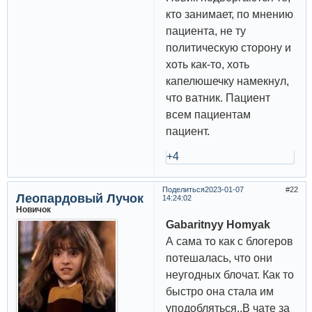
кто занимает, по мнению
пациента, не ту
политическую сторону и
хоть как-то, хоть
капелюшечку намекнул,
что ватник. Пациент
всем пациентам
пациент.
+4
Поделиться
2023-01-07
22
Леопардовый Лучок
14:24:02
Новичок
Gabaritnyy Homyak
А сама то как с блогеров
потешалась, что они
неугодных блочат. Как то
быстро она стала им
уподобляться..В чате за