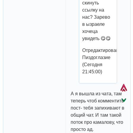
скинуть
ссылку на
нас? Зарево
в ызраеле
хочеца
увидеть 😋😋
Отредактировано
Пиздоглазие
(Сегодня
21:45:00)
А я вышла из чата, там
теперь чтоб комментить
пост- тебя запихивают в
общий чат. И там такой
поток про камалову, что
просто ад.