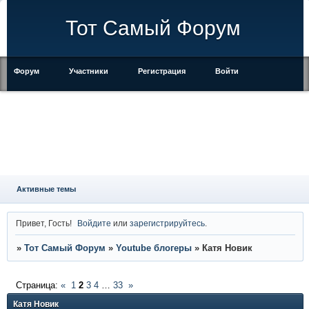
Тот Самый Форум
Форум
Участники
Регистрация
Войти
Правила
Активные темы
Привет, Гость!
Войдите
или
зарегистрируйтесь
.
»
Тот Самый Форум
»
Youtube блогеры
»
Катя Новик
Страница:
«
1
2
3
4
…
33
»
Катя Новик