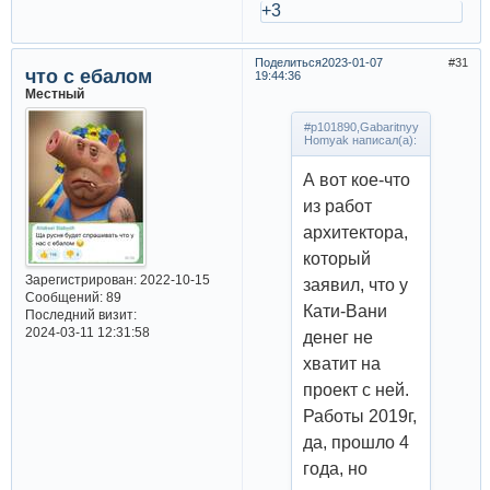
+3
Поделиться
2023-01-07
31
что с ебалом
19:44:36
Местный
#p101890,Gabaritnyy
Homyak написал(а):
А вот кое-что
из работ
архитектора,
который
Зарегистрирован
: 2022-10-15
заявил, что у
Сообщений:
89
Кати-Вани
Последний визит:
2024-03-11 12:31:58
денег не
хватит на
проект с ней.
Работы 2019г,
да, прошло 4
года, но