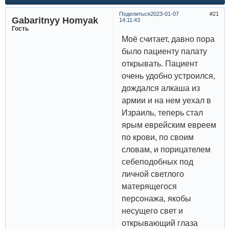
Поделиться
2023-01-07
21
Gabaritnyy Homyak
14:11:43
Гость
Моё считает, давно пора
было пациенту палату
открывать. Пациент
очень удобно устроился,
дождался алкаша из
армии и на нем уехал в
Израиль, теперь стал
ярым еврейским евреем
по крови, по своим
словам, и порицателем
себеподобных под
личной светлого
матерящегося
персонажа, якобы
несущего свет и
открывающий глаза