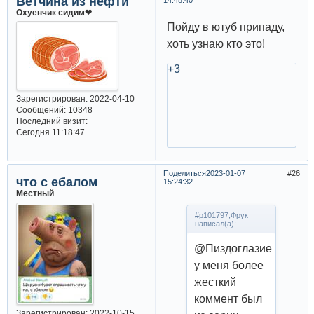
Ветчина из нефти
14:48:40
Охуенчик сидим❤
Пойду в ютуб припаду,
хоть узнаю кто это!
+3
Зарегистрирован
: 2022-04-10
Сообщений:
10348
Последний визит:
Сегодня 11:18:47
Поделиться
2023-01-07
26
что с ебалом
15:24:32
Местный
#p101797,Фрукт
написал(а):
@Пиздоглазие
у меня более
жесткий
коммент был
Зарегистрирован
: 2022-10-15