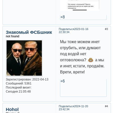
+8
Поделиться
2023-01-16
3
Знакомый ФСБшник
22:30:34
not found
Мы тоже можем инет
отрубить, или думают
под водой нет
оптоволокна?
а мы
и инет, кстати, продаём.
Врети, врети!
Зарегистрирован
: 2022-04-13
+6
Сообщений:
5361
Последний визит:
Сегодня 21:05:48
Поделиться
2024-11-20
4
Hohol
23:42:34