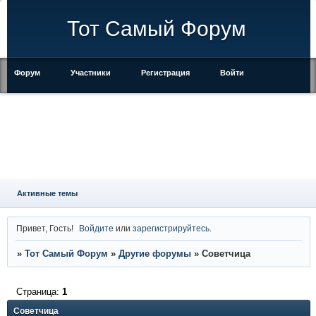
Тот Самый Форум
Форум
Участники
Регистрация
Войти
Правила
Активные темы
Привет, Гость!
Войдите
или
зарегистрируйтесь
.
»
Тот Самый Форум
»
Другие форумы
»
Советчица
Страница:
1
Советчица