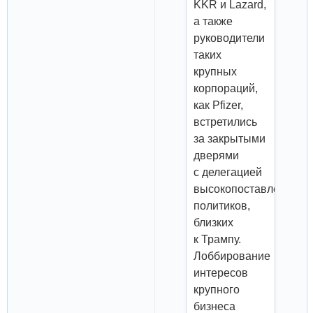
KKR и Lazard,
а также
руководители
таких
крупных
корпораций,
как Pfizer,
встретились
за закрытыми
дверями
с делегацией
высокопоставленных
политиков,
близких
к Трампу.
Лоббирование
интересов
крупного
бизнеса