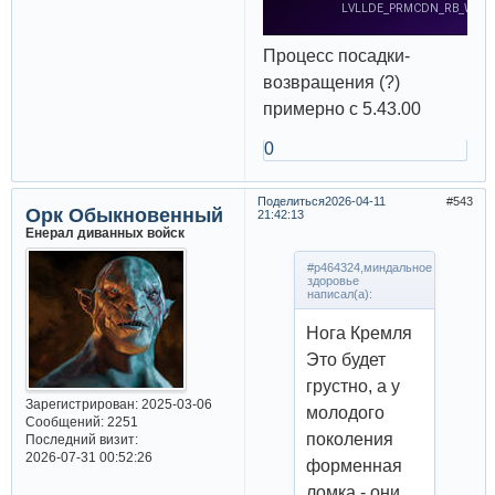
Процесс посадки-
возвращения (?)
примерно с 5.43.00
0
Поделиться
2026-04-11
543
Орк Обыкновенный
21:42:13
Енерал диванных войск
#p464324,миндальное
здоровье
написал(а):
Нога Кремля
Это будет
грустно, а у
Зарегистрирован
: 2025-03-06
молодого
Сообщений:
2251
поколения
Последний визит:
2026-07-31 00:52:26
форменная
ломка - они