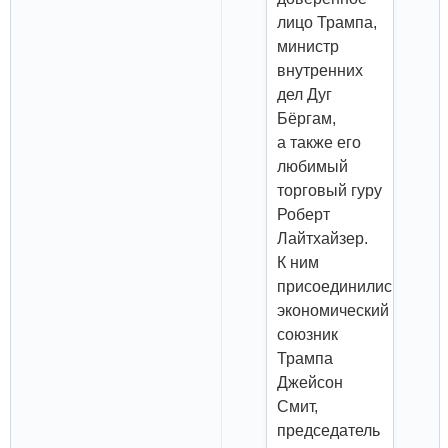
лицо Трампа,
министр
внутренних
дел Дуг
Бёргам,
а также его
любимый
торговый гуру
Роберт
Лайтхайзер.
К ним
присоединились
экономический
союзник
Трампа
Джейсон
Смит,
председатель