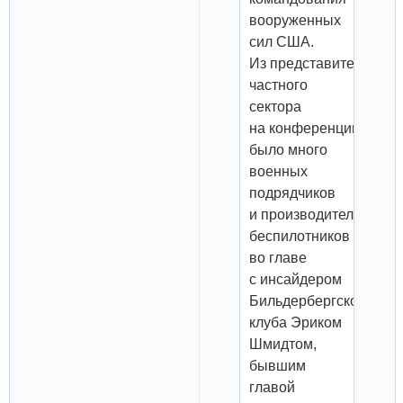
вооруженных
сил США.
Из представителей
частного
сектора
на конференции
было много
военных
подрядчиков
и производителей
беспилотников
во главе
с инсайдером
Бильдербергского
клуба Эриком
Шмидтом,
бывшим
главой