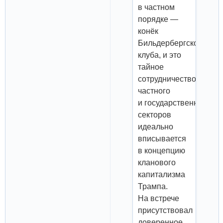
в частном
порядке —
конёк
Бильдербергского
клуба, и это
тайное
сотрудничество
частного
и государственного
секторов
идеально
вписывается
в концепцию
кланового
капитализма
Трампа.
На встрече
присутствовал
доверенное