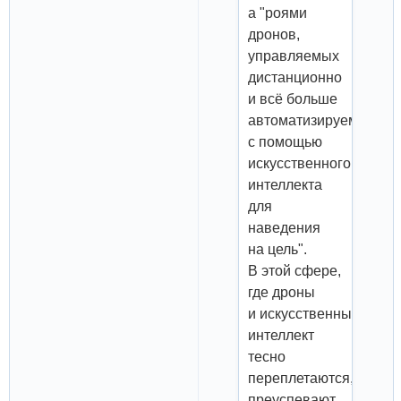
а "роями
дронов,
управляемых
дистанционно
и всё больше
автоматизируемых
с помощью
искусственного
интеллекта
для
наведения
на цель".
В этой сфере,
где дроны
и искусственный
интеллект
тесно
переплетаются,
преуспевают