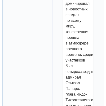
доминировал
в новостных
сводках
по всему
миру,
конференция
прошла
в атмосфере
военного
времени: среди
участников
был
четырехзвездный
адмирал
Сэмюэл
Папаро,
глава Индо-
Тихоокеанского
командования