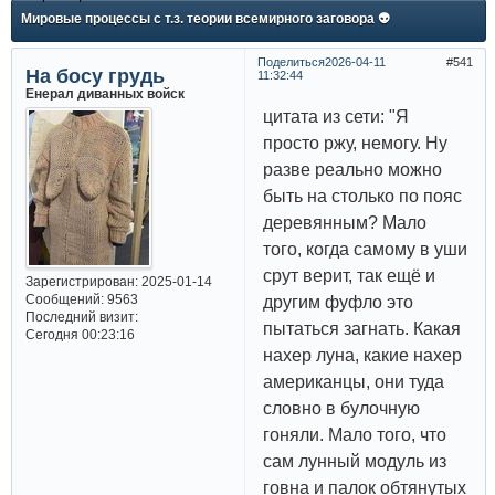
Мировые процессы с т.з. теории всемирного заговора 👽
Поделиться
2026-04-11
541
На босу грудь
11:32:44
Енерал диванных войск
цитата из сети: "Я
просто ржу, немогу. Ну
разве реально можно
быть на столько по пояс
деревянным? Мало
того, когда самому в уши
срут верит, так ещё и
Зарегистрирован
: 2025-01-14
Сообщений:
9563
другим фуфло это
Последний визит:
пытаться загнать. Какая
Сегодня 00:23:16
нахер луна, какие нахер
американцы, они туда
словно в булочную
гоняли. Мало того, что
сам лунный модуль из
говна и палок обтянутых