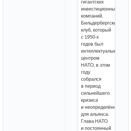
гигантских
инвестиционных
компаний.
Бильдербергский
клуб, который
с 1950-х
годов был
интеллектуальным
центром
НАТО, в этом
году
собрался
в период
сильнейшего
кризиса
и неопределённости
для альянса.
Глава НАТО
и постоянный