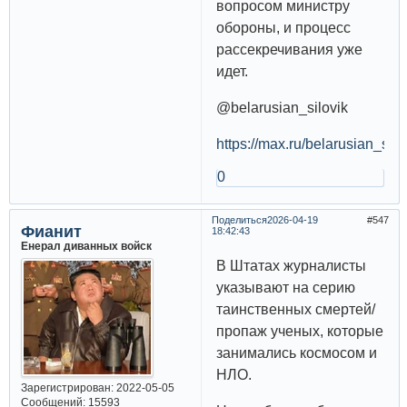
вопросом министру
обороны, и процесс
рассекречивания уже
идет.
@belarusian_silovik
https://max.ru/belarusian_si
0
Поделиться
2026-04-19
547
Фианит
18:42:43
Енерал диванных войск
В Штатах журналисты
указывают на серию
таинственных смертей/
пропаж ученых, которые
занимались космосом и
НЛО.
Зарегистрирован
: 2022-05-05
Сообщений:
15593