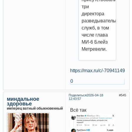
три
директора
разведывательных
служб, в том
числе глава
МИ-6 Блейз
Метревели.
https://max.ru/c/-70941149
0
Поделиться
2026-04-18
545
миндальное
12:43:57
здоровье
имперец ватный обыкновенный
Всё так