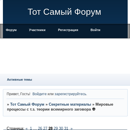
Тот Самый Форум
Форум
Участники
Регистрация
Войти
Правила
Активные темы
Привет, Гость!
Войдите
или
зарегистрируйтесь
.
»
Тот Самый Форум
»
Секретные материалы
»
Мировые
процессы с т.з. теории всемирного заговора 👽
Страница:
«
1
…
26
27
28
29
30
31
»