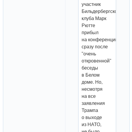
участник
Бильдербергского
клуба Марк
Рютте
прибыл
на конференцию
сразу после
"очень
откровенной"
беседы
в Белом
доме. Но,
несмотря
на все
заявления
Трампа
о выходе
из НАТО,
не было