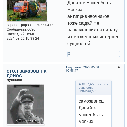
Давайте может быть
мелких
антипрививочников
тоже сюда? Не
Зарегистрирован
: 2022-04-09
напиздевших на палату
Сообщений:
6096
Последний визит:
и неизвестных интернет-
2024-03-22 19:38:24
сущностей
0
Поделиться
2022-05-01
3
стол заказов на
00:58:47
донос
Душнила
#p6167,Абстрактная
сущность
написал(а):
самозванец
Давайте
может быть
мелких