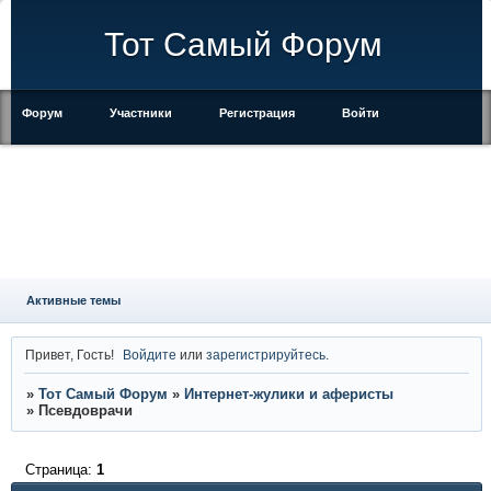
Тот Самый Форум
Форум
Участники
Регистрация
Войти
Правила
Активные темы
Привет, Гость!
Войдите
или
зарегистрируйтесь
.
»
Тот Самый Форум
»
Интернет-жулики и аферисты
»
Псевдоврачи
Страница:
1