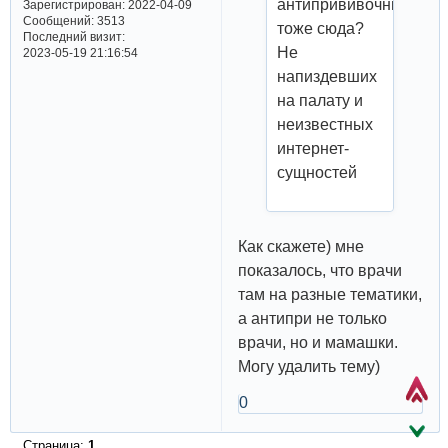
антипрививочников
Зарегистрирован
: 2022-04-09
Сообщений:
3513
тоже сюда?
Последний визит:
Не
2023-05-19 21:16:54
напиздевших
на палату и
неизвестных
интернет-
сущностей
Как скажете) мне
показалось, что врачи
там на разные тематики,
а антипри не только
врачи, но и мамашки.
Могу удалить тему)
0
Страница:
1