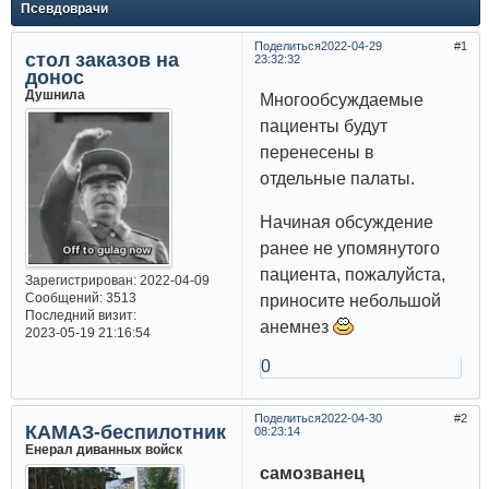
Псевдоврачи
Поделиться
2022-04-29
1
стол заказов на
23:32:32
донос
Душнила
Многообсуждаемые
пациенты будут
перенесены в
отдельные палаты.
Начиная обсуждение
ранее не упомянутого
пациента, пожалуйста,
Зарегистрирован
: 2022-04-09
Сообщений:
3513
приносите небольшой
Последний визит:
анемнез
2023-05-19 21:16:54
0
Поделиться
2022-04-30
2
КАМАЗ-беспилотник
08:23:14
Енерал диванных войск
самозванец