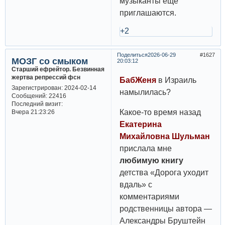
музыканты ещё
приглашаются.
+2
Поделиться
2026-06-29
1627
МОЗГ со смыком
20:03:12
Старший ефрейтор. Безвинная
жертва репрессий фсн
БабЖеня
в Израиль
Зарегистрирован
: 2024-02-14
намылилась?
Сообщений:
22416
Последний визит:
Какое-то время назад
Вчера 21:23:26
Екатерина
Михайловна Шульман
прислала мне
любимую книгу
детства «Дорога уходит
вдаль» с
комментариями
родственницы автора —
Александры Бруштейн