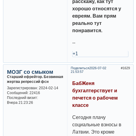
расскажу, как тут
хорошо относятся у
евреям. Вам прям
реально тут
понравится.
--
+1
Поделиться
2026-07-02
1629
МОЗГ со смыком
21:53:57
Старший ефрейтор. Безвинная
жертва репрессий фсн
БабЖеня
Зарегистрирован
: 2024-02-14
бухгалтерствует и
Сообщений:
22416
печется о рабочем
Последний визит:
Вчера 21:23:26
классе
Сегодня плачу
социальные взносы в
Латвии. Это кроме