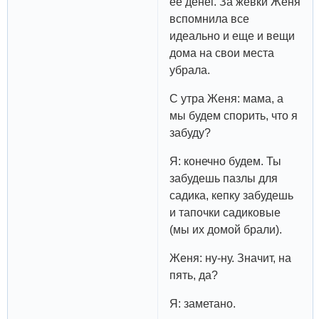
ее денег. За жевки Женя
вспомнила все
идеально и еще и вещи
дома на свои места
убрала.
С утра Женя: мама, а
мы будем спорить, что я
забуду?
Я: конечно будем. Ты
забудешь пазлы для
садика, кепку забудешь
и тапочки садиковые
(мы их домой брали).
Женя: ну-ну. Значит, на
пять, да?
Я: заметано.