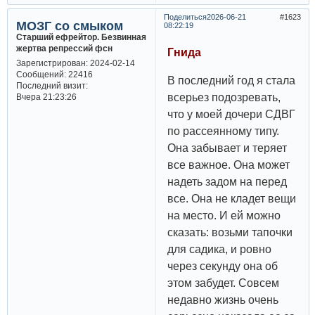
Поделиться
2026-06-21
1623
МОЗГ со смыком
08:22:19
Старший ефрейтор. Безвинная
жертва репрессий фсн
Гнида
Зарегистрирован
: 2024-02-14
Сообщений:
22416
В последний год я стала
Последний визит:
всерьез подозревать,
Вчера 21:23:26
что у моей дочери СДВГ
по рассеянному типу.
Она забывает и теряет
все важное. Она может
надеть задом на перед
все. Она не кладет вещи
на место. И ей можно
сказать: возьми тапочки
для садика, и ровно
через секунду она об
этом забудет. Совсем
недавно жизнь очень