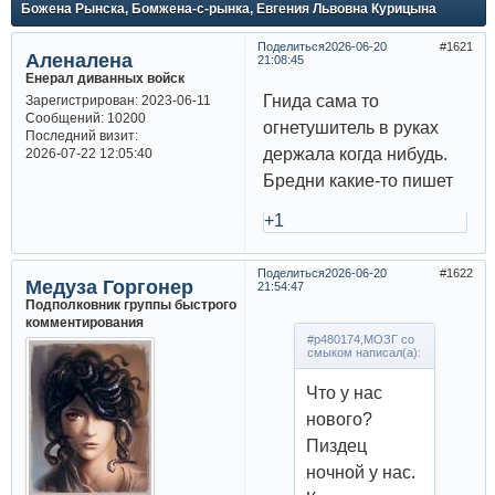
Божена Рынска, Бомжена-с-рынка, Евгения Львовна Курицына
Поделиться
2026-06-20
1621
Аленалена
21:08:45
Енерал диванных войск
Гнида сама то
Зарегистрирован
: 2023-06-11
Сообщений:
10200
огнетушитель в руках
Последний визит:
держала когда нибудь.
2026-07-22 12:05:40
Бредни какие-то пишет
+1
Поделиться
2026-06-20
1622
Медуза Горгонер
21:54:47
Подполковник группы быстрого
комментирования
#p480174,МОЗГ со
смыком написал(а):
Что у нас
нового?
Пиздец
ночной у нас.