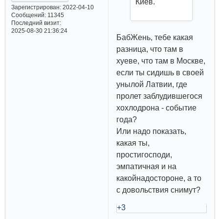
Киев.
Зарегистрирован
: 2022-04-10
Сообщений:
11345
Последний визит:
2025-08-30 21:36:24
БабЖень, тебе какая
разница, что там в
хуеве, что там в Москве,
если ты сидишь в своей
унылой Латвии, где
пролет заблудившегося
хохлодрона - событие
года?
Или надо показать,
какая ты,
простигосподи,
эмпатичная и на
какойнадостороне, а то
с довольствия снимут?
+3