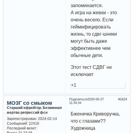
запоминается.
А игра на жевки - это
очень весело. Если
геймифицировать
жизнь, то сдвг-шники
могут быть даже
эффективнее чем
обычные дети.
Этот тест СДВГ не
исключает
+1
Поделиться
2026-06-27
1624
МОЗГ со смыком
11:34:34
Старший ефрейтор. Безвинная
жертва репрессий фсн
Бженечка Криворучка,
Зарегистрирован
: 2024-02-14
что с глазами??
Сообщений:
22416
Художница
Последний визит:
Вчера 21:23:26