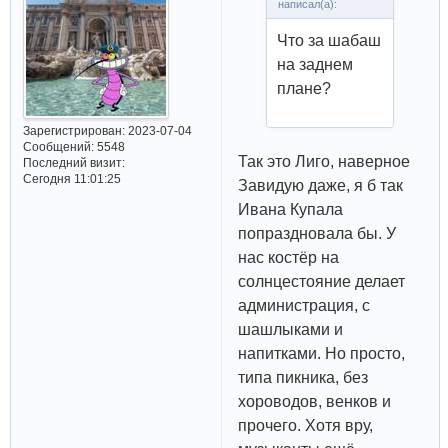
написал(а):
Что за шабаш
на заднем
плане?
Зарегистрирован
: 2023-07-04
Сообщений:
5548
Так это Лиго, наверное
Последний визит:
Сегодня 11:01:25
Завидую даже, я б так
Ивана Купала
попраздновала бы. У
нас костёр на
солнцестояние делает
администрация, с
шашлыками и
напитками. Но просто,
типа пикника, без
хороводов, венков и
прочего. Хотя вру,