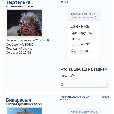
Тефтелька
11:36:17
в томатном соусе
#p481413,МОЗГ со
смыком написал(а):
Бженечка
Криворучка,
что с
Зарегистрирован
: 2023-05-16
глазами??
Сообщений:
10486
Последний визит:
Художница
Сегодня 12:15:52
Что за шабаш на заднем
плане?
0
Поделиться
2026-06-27
1626
Бикарасыч
23:48:37
Енерал диванных войск
#p481415,Тефтелька