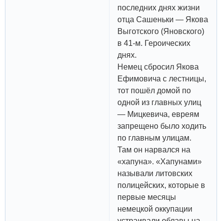
последних днях жизни
отца Сашеньки — Якова
Выготского (Яновского)
в 41-м. Героических
днях.
Немец сбросил Якова
Ефимовича с лестницы,
тот пошёл домой по
одной из главных улиц
— Мицкевича, евреям
запрещено было ходить
по главным улицам.
Там он нарвался на
«хапуна». «Хапунами»
называли литовских
полицейских, которые в
первые месяцы
немецкой оккупации
устраивали облавы на