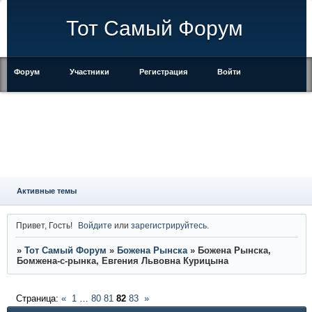
Тот Самый Форум
Форум
Участники
Регистрация
Войти
Правила
Активные темы
Привет, Гость!
Войдите
или
зарегистрируйтесь
.
»
Тот Самый Форум
»
Божена Рынска
»
Божена Рынска,
Бомжена-с-рынка, Евгения Львовна Курицына
Страница:
«
1
…
80
81
82
83
»