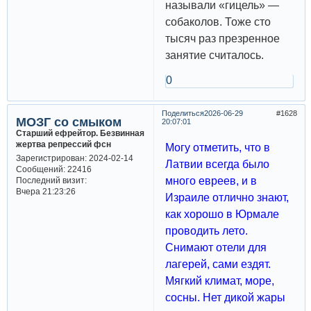
называли «гицель» —
собаколов. Тоже сто
тысяч раз презренное
занятие считалось.
0
Поделиться
2026-06-29
1628
МОЗГ со смыком
20:07:01
Старший ефрейтор. Безвинная
жертва репрессий фсн
Могу отметить, что в
Зарегистрирован
: 2024-02-14
Латвии всегда было
Сообщений:
22416
много евреев, и в
Последний визит:
Вчера 21:23:26
Израиле отлично знают,
как хорошо в Юрмале
проводить лето.
Снимают отели для
лагерей, сами ездят.
Мягкий климат, море,
сосны. Нет дикой жары