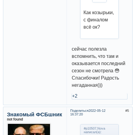
Как козырьки,
с финалом
всё ок?
сейчас полезла
вспомнить, что там и
оказывается последний
сезон не смотрела 😳
Спасибочки! Радость
негаданная)))
+2
Поделиться
2022-05-12
5
Знакомый ФСБшник
16:37:20
not found
#p10507,Nova
написал(а):