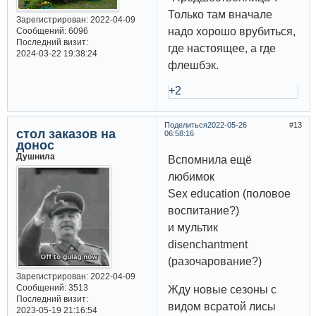
Только там вначале
Зарегистрирован
: 2022-04-09
надо хорошо врубиться,
Сообщений:
6096
Последний визит:
где настоящее, а где
2024-03-22 19:38:24
флешбэк.
+2
Поделиться
2022-05-26
13
стол заказов на
06:58:16
донос
Душнила
Вспомнила ещё
любимок
Sex education (половое
воспитание?)
и мультик
disenchantment
(разочарование?)
Зарегистрирован
: 2022-04-09
Сообщений:
3513
Жду новые сезоны с
Последний визит:
видом всратой лисы
2023-05-19 21:16:54