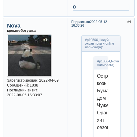
0
Поделиться
2022-05-12
4
Nova
16:33:26
кремлеботушка
#p10506,Целуй
экран пока я online
написал(а):
#p10504,Nova
написал(а):
Острые
Зарегистрирован
: 2022-04-09
козырьки
Сообщений:
1838
Бумажный
Последний визит:
2022-08-05 16:33:07
дом
Чужестранка
Оранжевый
хит
сезона