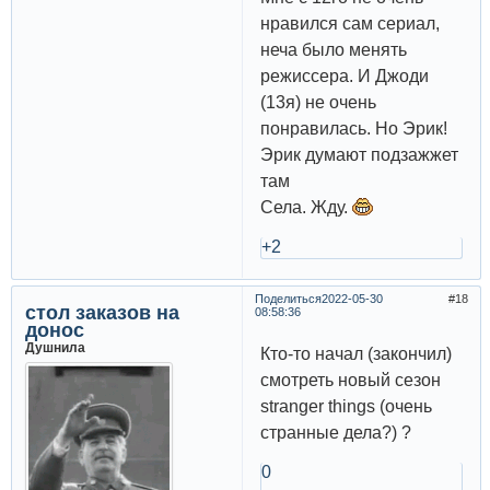
нравился сам сериал,
неча было менять
режиссера. И Джоди
(13я) не очень
понравилась. Но Эрик!
Эрик думают подзажжет
там
Села. Жду.
+2
Поделиться
2022-05-30
18
стол заказов на
08:58:36
донос
Душнила
Кто-то начал (закончил)
смотреть новый сезон
stranger things (очень
странные дела?) ?
0