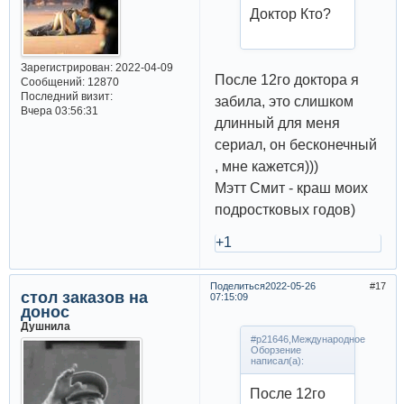
Доктор Кто?
Зарегистрирован
: 2022-04-09
После 12го доктора я
Сообщений:
12870
Последний визит:
забила, это слишком
Вчера 03:56:31
длинный для меня
сериал, он бесконечный
, мне кажется)))
Мэтт Смит - краш моих
подростковых годов)
+1
Поделиться
2022-05-26
17
стол заказов на
07:15:09
донос
Душнила
#p21646,Международное
Оборзение
написал(а):
После 12го