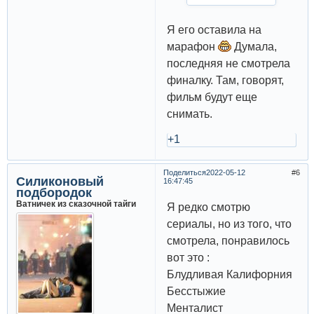
Я его оставила на
марафон
Думала,
последняя не смотрела
финалку. Там, говорят,
фильм будут еще
снимать.
+1
Поделиться
2022-05-12
6
Силиконовый
16:47:45
подбородок
Ватничек из сказочной тайги
Я редко смотрю
сериалы, но из того, что
смотрела, понравилось
вот это :
Блудливая Калифорния
Бесстыжие
Менталист