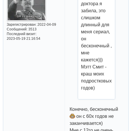
доктора я
забила, это
слишком
длинный для
Зарегистрирован
: 2022-04-09
Сообщений:
3513
меня сериал,
Последний визит:
он
2023-05-19 21:16:54
бесконечный ,
мне
кажется)))
Мэтт Смит -
краш моих
подростковых
годов)
Конечно, бесконечный
он с 60х годов не
заканчивается)
Мне с 12го не очень