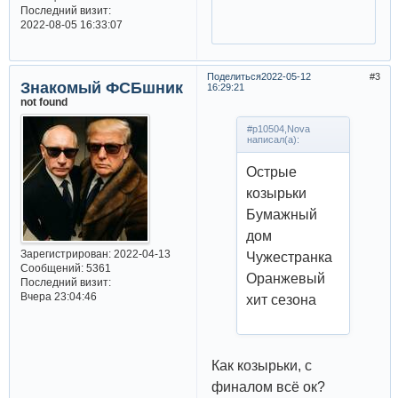
Последний визит:
2022-08-05 16:33:07
Поделиться
2022-05-12
3
Знакомый ФСБшник
16:29:21
not found
#p10504,Nova
написал(а):
Острые
козырьки
Бумажный
дом
Зарегистрирован
: 2022-04-13
Чужестранка
Сообщений:
5361
Оранжевый
Последний визит:
Вчера 23:04:46
хит сезона
Как козырьки, с
финалом всё ок?