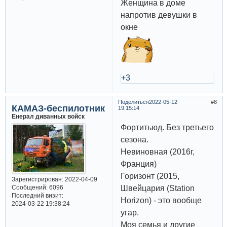
Женщина в доме
напротив девушки в
окне
+3
Поделиться
2022-05-12
8
КАМАЗ-беспилотник
19:15:14
Енерал диванных войск
Фортитьюд. Без третьего
сезона.
Невиновная (2016г,
Франция)
Горизонт (2015,
Зарегистрирован
: 2022-04-09
Швейцария (Station
Сообщений:
6096
Последний визит:
Horizon) - это вообще
2024-03-22 19:38:24
угар.
Моя семья и другие