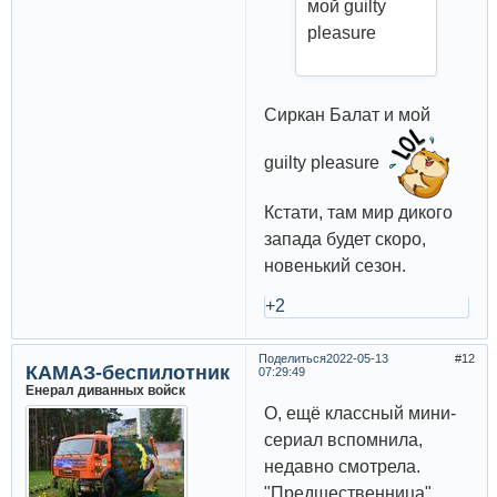
мой guilty
pleasure
Сиркан Балат и мой
guilty pleasure
Кстати, там мир дикого
запада будет скоро,
новенький сезон.
+2
Поделиться
2022-05-13
12
КАМАЗ-беспилотник
07:29:49
Енерал диванных войск
О, ещё классный мини-
сериал вспомнила,
недавно смотрела.
"Предшественница".