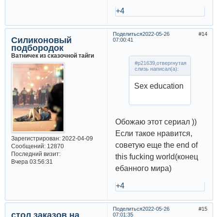
+4
Поделиться
2022-05-26
14
Силиконовый
07:00:41
подбородок
Ватничек из сказочной тайги
#p21639,отвергнутая
слизь написал(а):
Sex education
Обожаю этот сериал ))
Если такое нравится,
Зарегистрирован
: 2022-04-09
советую еще the end of
Сообщений:
12870
Последний визит:
this fucking world(конец
Вчера 03:56:31
ебанного мира)
+4
Поделиться
2022-05-26
15
стол заказов на
07:01:35