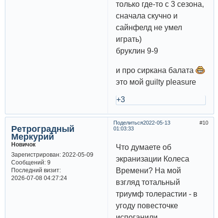
только где-то с 3 сезона,
сначала скучно и
сайнфелд не умел
играть)
бруклин 9-9
и про сиркана балата
это мой guilty pleasure
+3
Поделиться
2022-05-13
10
Ретроградный
01:03:33
Меркурий
Новичок
Что думаете об
Зарегистрирован
: 2022-05-09
экранизации Колеса
Сообщений:
9
Времени? На мой
Последний визит:
2026-07-08 04:27:24
взгляд тотальный
триумф толерастии - в
угоду повесточке
испоганили