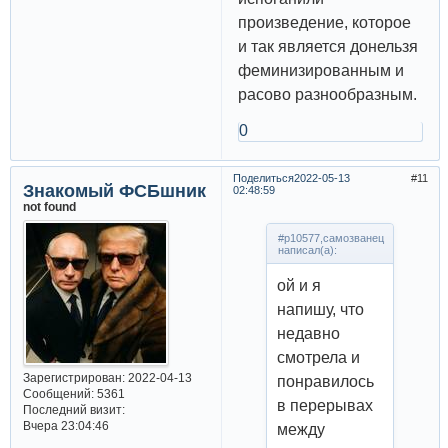
произведение, которое
и так является донельзя
феминизированным и
расово разнообразным.
0
Поделиться
2022-05-13
11
Знакомый ФСБшник
02:48:59
not found
#p10577,самозванец
написал(а):
ой и я
напишу, что
недавно
смотрела и
Зарегистрирован
: 2022-04-13
понравилось
Сообщений:
5361
в перерывах
Последний визит:
Вчера 23:04:46
между