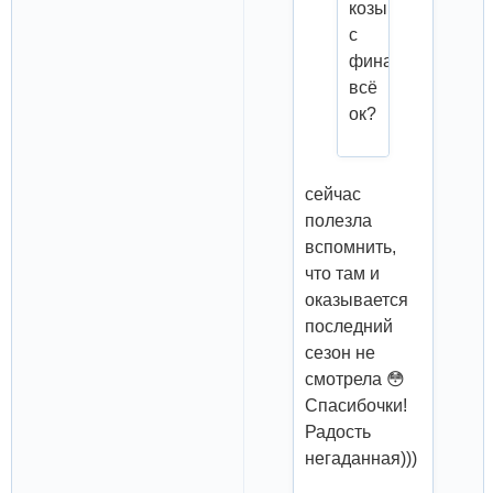
козырьки,
с
финалом
всё
ок?
сейчас
полезла
вспомнить,
что там и
оказывается
последний
сезон не
смотрела 😳
Спасибочки!
Радость
негаданная)))