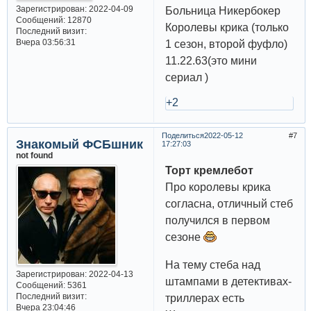
Зарегистрирован
: 2022-04-09
Больница Никербокер
Сообщений:
12870
Королевы крика (только
Последний визит:
Вчера 03:56:31
1 сезон, второй фуфло)
11.22.63(это мини
сериал )
+2
Поделиться
2022-05-12
7
Знакомый ФСБшник
17:27:03
not found
Торт кремлебот
Про королевы крика
согласна, отличный стеб
получился в первом
сезоне
На тему стеба над
Зарегистрирован
: 2022-04-13
штампами в детективах-
Сообщений:
5361
Последний визит:
триллерах есть
Вчера 23:04:46