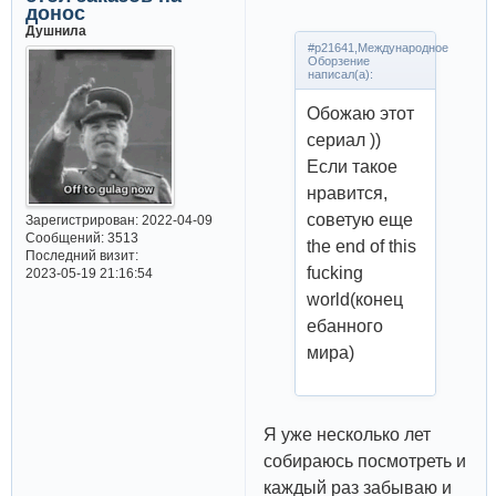
донос
Душнила
#p21641,Международное
Оборзение
написал(а):
Обожаю этот
сериал ))
Если такое
нравится,
советую еще
Зарегистрирован
: 2022-04-09
Сообщений:
3513
the end of this
Последний визит:
fucking
2023-05-19 21:16:54
world(конец
ебанного
мира)
Я уже несколько лет
собираюсь посмотреть и
каждый раз забываю и