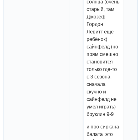
солнца (очень
старый, там
Джозеф
Гордон
Левитт ещё
ребёнок)
сайнфелд (но
прям смешно
становится
только где-то
с 3 сезона,
сначала
скучно и
сайнфелд не
умел играть)
бруклин 9-9
и про сиркана
балата это