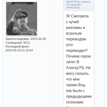
#p24739,Во-первых,
это красиво
написал(а):
Я! Смотрела
с кучей
рекламы и
всратым
переводом
Зарегистрирован
: 2022-04-09
Сообщений:
3513
(кто
Последний визит:
переводил?
2023-05-19 21:16:54
Почему герои
летят В
Аляску?!!). Не
могу сказать,
что мне
прямо Вау,
как было с
предыдущими
сезонами.