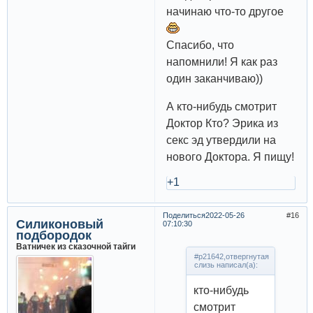
начинаю что-то другое
Спасибо, что
напомнили! Я как раз
один заканчиваю))
А кто-нибудь смотрит
Доктор Кто? Эрика из
секс эд утвердили на
нового Доктора. Я пищу!
+1
Поделиться
2022-05-26
16
Силиконовый
07:10:30
подбородок
Ватничек из сказочной тайги
#p21642,отвергнутая
слизь написал(а):
кто-нибудь
смотрит