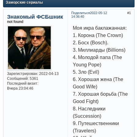
Заморские сериалы
Поделиться
2022-05-12
1
Знакомый ФСБшник
14:36:40
not found
Моя икра баклажанная:
1. Корона (The Crown)
2. Босх (Bosch).
3. Миллиарды (Billions)
4. Молодой папа (The
Young Pope)
5. Зло (Evil)
Зарегистрирован
: 2022-04-13
Сообщений:
5361
6. Хорошая жена (The
Последний визит:
Good Wife)
Вчера 23:04:46
7. Хорошая борьба (The
Good Fight)
8. Наследники
(Succession)
9. Путешественники
(Travelers)