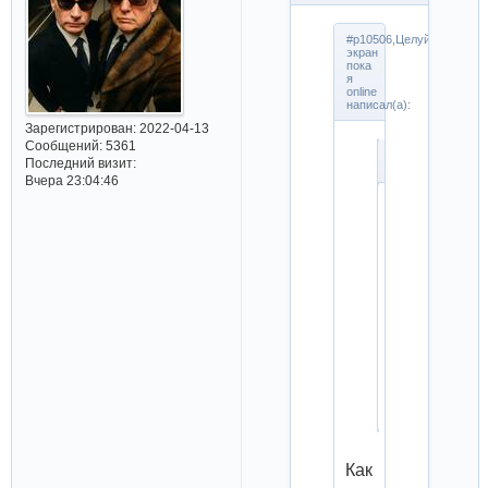
#p10506,Целуй
экран
пока
я
online
написал(а):
Зарегистрирован
: 2022-04-13
Сообщений:
5361
#p10504,Nova
Последний визит:
написал(а):
Вчера 23:04:46
Острые
козырьки
Бумажный
дом
Чужестранк
Оранжевый
хит
сезона
Как