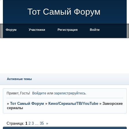
Тот Самый Форум
Форум
Участники
Регистрация
Войти
Правила
Активные темы
Привет, Гость!
Войдите
или
зарегистрируйтесь
.
»
Тот Самый Форум
»
Кино/Сериалы/ТВ/YouTube
»
Заморские
сериалы
Страница:
1
2
3
…
35
»