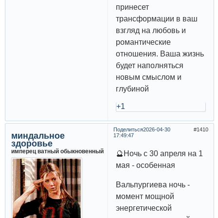
принесет
трансформации в ваш
взгляд на любовь и
романтические
отношения. Ваша жизнь
будет наполняться
новым смыслом и
глубиной
+1
Поделиться
2026-04-30
1410
миндальное
17:49:47
здоровье
имперец ватный обыкновенный
🔮Ночь с 30 апреля на 1
мая - особенная
Вальпургиева ночь -
момент мощной
энергетической