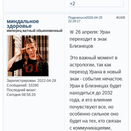
+2
Поделиться
2026-04-25
1405
миндальное
22:29:17
здоровье
имперец ватный обыкновенный
🚨 26 апреля: Уран
переходит в знак
Близнецов
Это важный момент в
астрологии, так как
переход Урана в новый
знак - событие нечастое.
Зарегистрирован
: 2022-04-28
Сообщений:
33280
Уран в Близнецах будет
Последний визит:
находиться до 2032
Сегодня 08:56:20
года, и его влияние
почувствуют все, но
особенно сильное оно
будет на тех, кто связан
с коммуникациями,