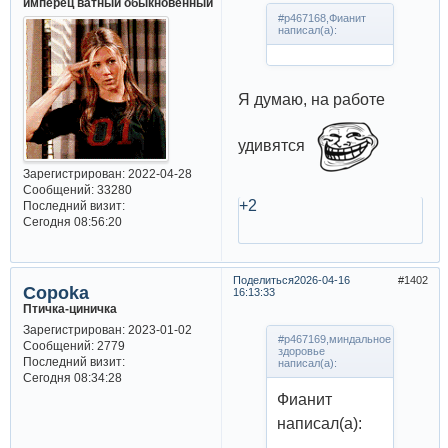
имперец ватный обыкновенный
#p467168,Фианит
написал(а):
Я думаю, на работе
удивятся
Зарегистрирован
: 2022-04-28
Сообщений:
33280
+2
Последний визит:
Сегодня 08:56:20
Поделиться
2026-04-16
1402
Copoka
16:13:33
Птичка-циничка
Зарегистрирован
: 2023-01-02
#p467169,миндальное
Сообщений:
2779
здоровье
Последний визит:
написал(а):
Сегодня 08:34:28
Фианит
написал(а):