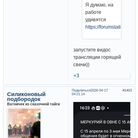
Я думаю, на
работе
удивятся
https://forumstatic.ru/f
запустите видос
трансляции горящей
свечи))
+3
Поделиться
2026-04-17
1403
Силиконовый
04:21:14
подбородок
Ватничек из сказочной тайги