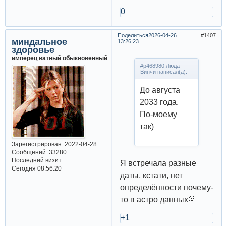
0
Поделиться
2026-04-26
1407
миндальное
13:26:23
здоровье
имперец ватный обыкновенный
#p468980,Люда
Винчи написал(а):
До августа
2033 года.
По-моему
так)
Зарегистрирован
: 2022-04-28
Сообщений:
33280
Последний визит:
Я встречала разные
Сегодня 08:56:20
даты, кстати, нет
определённости почему-
то в астро данных🫥
+1