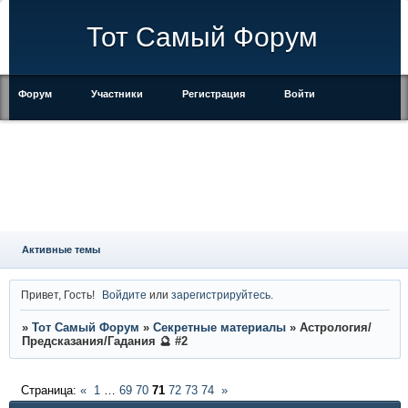
Тот Самый Форум
Форум
Участники
Регистрация
Войти
Правила
Активные темы
Привет, Гость!
Войдите
или
зарегистрируйтесь
.
»
Тот Самый Форум
»
Секретные материалы
»
Астрология/
Предсказания/Гадания 🔮 #2
Страница:
«
1
…
69
70
71
72
73
74
»