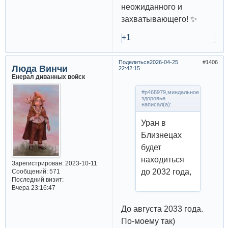
неожиданного и
захватывающего! ✨
+1
Поделиться
2026-04-25
1406
Люда Винчи
22:42:15
Енерал диванных войск
#p468979,миндальное
здоровье
написал(а):
Уран в
Близнецах
будет
находиться
Зарегистрирован
: 2023-10-11
до 2032 года,
Сообщений:
571
Последний визит:
Вчера 23:16:47
До августа 2033 года.
По-моему так)