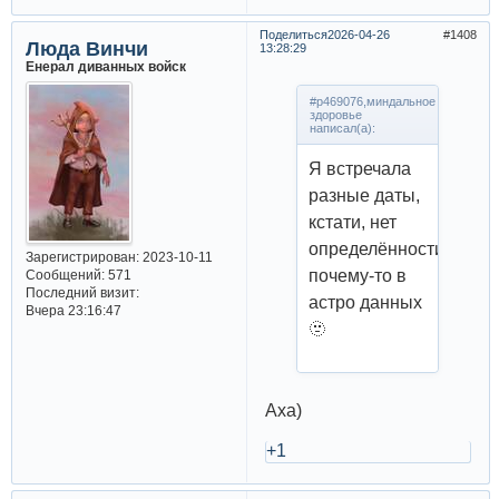
Поделиться
2026-04-26
1408
Люда Винчи
13:28:29
Енерал диванных войск
#p469076,миндальное
здоровье
написал(а):
Я встречала
разные даты,
кстати, нет
определённости
Зарегистрирован
: 2023-10-11
почему-то в
Сообщений:
571
Последний визит:
астро данных
Вчера 23:16:47
🫥
Аха)
+1