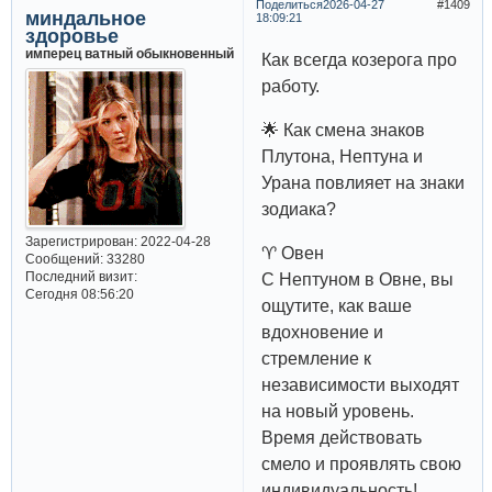
Поделиться
2026-04-27
1409
миндальное
18:09:21
здоровье
имперец ватный обыкновенный
Как всегда козерога про
работу.
🌟 Как смена знаков
Плутона, Нептуна и
Урана повлияет на знаки
зодиака?
Зарегистрирован
: 2022-04-28
♈️ Овен
Сообщений:
33280
Последний визит:
С Нептуном в Овне, вы
Сегодня 08:56:20
ощутите, как ваше
вдохновение и
стремление к
независимости выходят
на новый уровень.
Время действовать
смело и проявлять свою
индивидуальность!