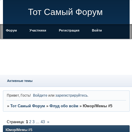
Тот Самый Форум
Форум
Участники
Регистрация
Войти
Правила
Активные темы
Привет, Гость!
Войдите
или
зарегистрируйтесь
.
»
Тот Самый Форум
»
Флуд обо всём
»
Юмор/Мемы #5
Страница:
1
2
3
…
43
»
Юмор/Мемы #5