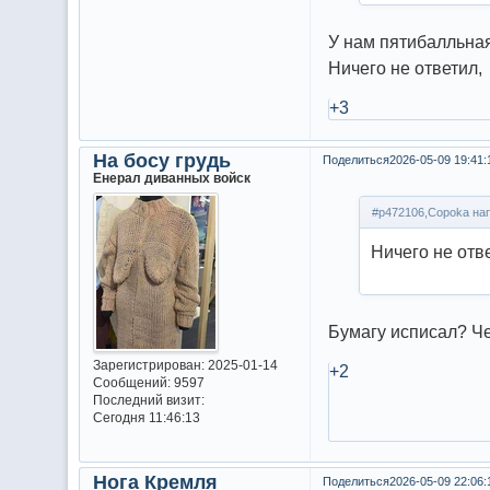
У нам пятибалльная
Ничего не ответил, 
+3
На босу грудь
Поделиться
2026-05-09 19:41:
Енерал диванных войск
#p472106,Copoka нап
Ничего не отв
Бумагу исписал? Ч
Зарегистрирован
: 2025-01-14
+2
Сообщений:
9597
Последний визит:
Сегодня 11:46:13
Нога Кремля
Поделиться
2026-05-09 22:06: