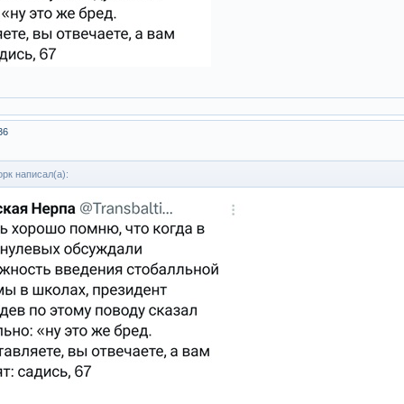
36
рк написал(а):