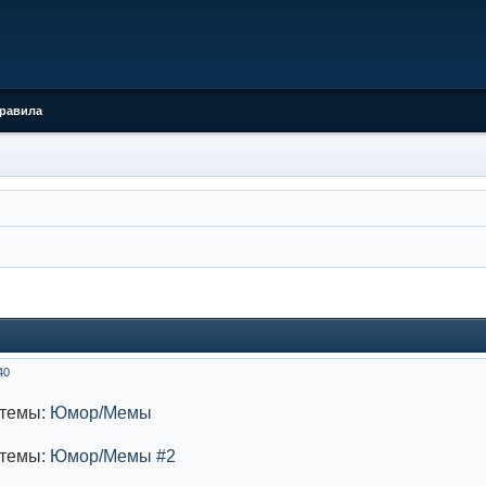
равила
40
 темы:
Юмор/Мемы
 темы:
Юмор/Мемы #2