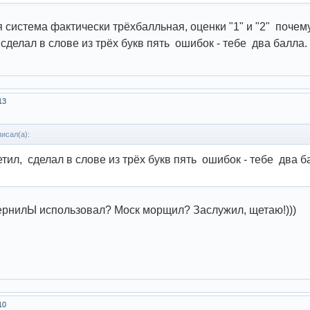
 система фактически трёхбалльная, оценки "1" и "2" почем
сделал в слове из трёх букв пять ошибок - тебе два балла.
13
исал(а):
етил, сделал в слове из трёх букв пять ошибок - тебе два б
ернилЫ использовал? Моск морщил? Заслужил, щетаю!)))
10