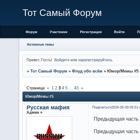
Тот Самый Форум
Форум
Участники
Регистрация
Войти
П
Активные темы
Привет, Гость!
Войдите
или
зарегистрируйтесь
.
»
Тот Самый Форум
»
Флуд обо всём
»
Юмор/Мемы #5
Страница:
«
1
2
3
4
5
…
43
»
Юмор/Мемы #5
Русская мафия
Поделиться
2026-05-09 05:51:
Админ ⭐️
Предыдущая часть
Предыдущая часть