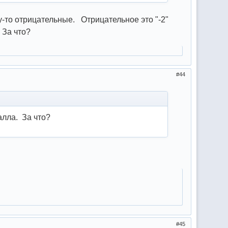
у-то отрицательные. Отрицательное это "-2"
 За что?
44
алла. За что?
45