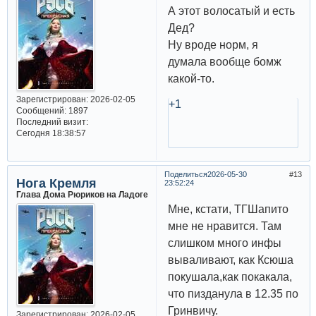
А этот волосатый и есть
Дед?
Ну вроде норм, я
думала вообще бомж
какой-то.
Зарегистрирован
: 2026-02-05
+1
Сообщений:
1897
Последний визит:
Сегодня 18:38:57
Поделиться
2026-05-30
13
Нога Кремля
23:52:24
Глава Дома Рюриков на Ладоге
Мне, кстати, ТГШапито
мне не нравится. Там
слишком много инфы
вываливают, как Ксюша
покушала,как покакала,
что пизданула в 12.35 по
Гринвичу.
Зарегистрирован
: 2026-02-05