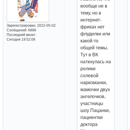
вообще не в
тему, но в
интернет-
Зарегистрирован
: 2022-05-02
фриках нет
Сообщений:
6886
флудилки или
Последний визит:
Сегодня 19:52:06
какой-то
общей темы.
Тут в ВК
наткнулась на
ролики
солевой
наркоманки,
мамочки двух
ангелочков,
участницы
шоу Пацанки,
пациентки
доктора