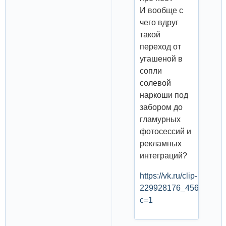
И вообще с
чего вдруг
такой
переход от
угашеной в
сопли
солевой
наркоши под
забором до
гламурных
фотосессий и
рекламных
интеграций?
https://vk.ru/clip-
229928176_45623924
c=1