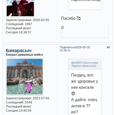
Пасибо 🥰
Зарегистрирован
: 2026-02-05
Сообщений:
1897
0
Последний визит:
Сегодня 18:38:57
Поделиться
2026-05-29
6
Бикарасыч
22:35:11
Енерал диванных войск
#p468974,Безхозная
Ядерка написал(а):
Пиздец, вот
же здоровье у
нее конскле
😨
Зарегистрирован
: 2023-07-04
А дайте, плиз,
Сообщений:
5548
антик в ТГ
Последний визит:
Сегодня 14:46:59
ее?