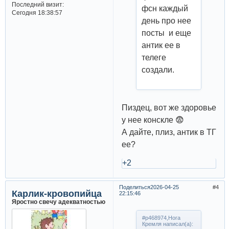
Последний визит:
фсн каждый
Сегодня 18:38:57
день про нее
посты и еще
антик ее в
телеге
создали.
Пиздец, вот же здоровье
у нее конскле 😨
А дайте, плиз, антик в ТГ
ее?
+2
Поделиться
2026-04-25
4
Карлик-кровопийца
22:15:46
Яростно свечу адекватностью
#p468974,Нога
Кремля написал(а):