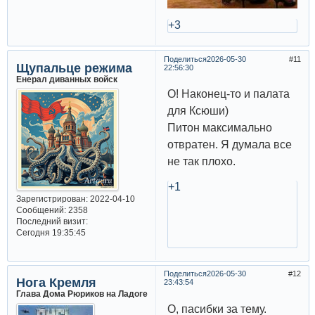
+3
Поделиться
2026-05-30
11
Щупальце режима
22:56:30
Енерал диванных войск
О! Наконец-то и палата
для Ксюши)
Питон максимально
отвратен. Я думала все
не так плохо.
+1
Зарегистрирован
: 2022-04-10
Сообщений:
2358
Последний визит:
Сегодня 19:35:45
Поделиться
2026-05-30
12
Нога Кремля
23:43:54
Глава Дома Рюриков на Ладоге
О, пасибки за тему.