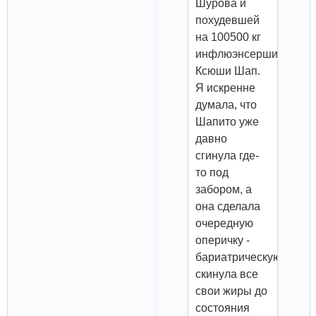
Шурова и
похудевшей
на 100500 кг
инфлюэнсерши
Ксюши Шап.
Я искренне
думала, что
Шапито уже
давно
сгинула где-
то под
забором, а
она сделала
очередную
оперичку -
бариатрическую,
скинула все
свои жиры до
состояния