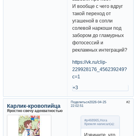
И вообще с чего вдруг
такой переход от
угашеной в сопли
солевой наркоши под
забором до гламурных
фотосессий и
рекламных интеграций?
https://vk.ru/clip-
229928176_456239249?
c=1
+3
Поделиться
2026-04-25
2
Карлик-кровопийца
22:02:51
Яростно свечу адекватностью
#p468965,Нога
Кремля написал(а):
Извините, что