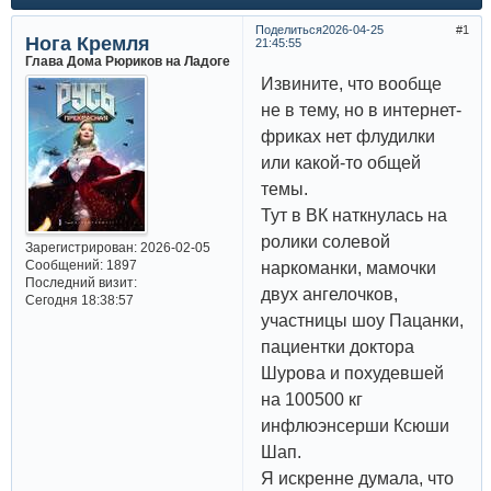
Поделиться
2026-04-25
1
Нога Кремля
21:45:55
Глава Дома Рюриков на Ладоге
Извините, что вообще
не в тему, но в интернет-
фриках нет флудилки
или какой-то общей
темы.
Тут в ВК наткнулась на
ролики солевой
Зарегистрирован
: 2026-02-05
Сообщений:
1897
наркоманки, мамочки
Последний визит:
двух ангелочков,
Сегодня 18:38:57
участницы шоу Пацанки,
пациентки доктора
Шурова и похудевшей
на 100500 кг
инфлюэнсерши Ксюши
Шап.
Я искренне думала, что