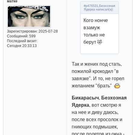
матке
#p476531,Безхозная
Ядерка написал(а):
Кого нонче
взамуж
Зарегистрирован
: 2025-07-28
только не
Сообщений:
599
Последний визит:
берут 🤣
Сегодня 20:33:13
Так и жених под стать,
пожилой крокодил "в
завязке". И то, не горел
желанием "брать"
Бикарасыч
,
Безхозная
Ядерка
, вот смотрю я
на нее и диву даюсь,
после всех просолок и
гниющих подмышек,
после полетов из окна -