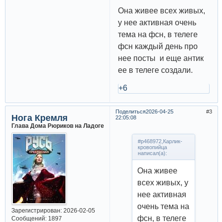
Она живее всех живых,
у нее активная очень
тема на фсн, в телеге
фсн каждый день про
нее посты и еще антик
ее в телеге создали.
+6
Поделиться
2026-04-25
3
Нога Кремля
22:05:08
Глава Дома Рюриков на Ладоге
#p468972,Карлик-
кровопийца
написал(а):
Она живее
всех живых, у
нее активная
очень тема на
Зарегистрирован
: 2026-02-05
фсн, в телеге
Сообщений:
1897