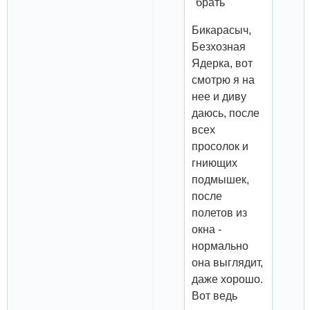
"брать"
Бикарасыч,
Безхозная
Ядерка, вот
смотрю я на
нее и диву
даюсь, после
всех
просолок и
гниющих
подмышек,
после
полетов из
окна -
нормально
она выглядит,
даже хорошо.
Вот ведь