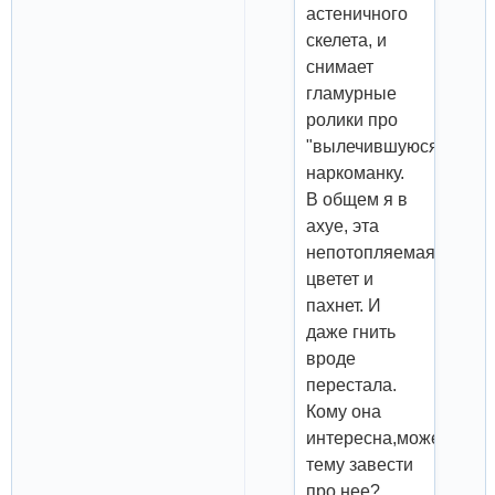
астеничного
скелета, и
снимает
гламурные
ролики про
"вылечившуюся"
наркоманку.
В общем я в
ахуе, эта
непотопляемая
цветет и
пахнет. И
даже гнить
вроде
перестала.
Кому она
интересна,может
тему завести
про нее?