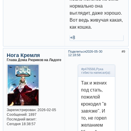
нормально она
выглядит, даже хорошо.
Вот ведь живучая какая,
как кошка.
+8
Поделиться
2026-05-30
9
Нога Кремля
12:18:58
Глава Дома Рюриков на Ладоге
#p476566,Рука
гэбиста написал(а):
Так и жених
под стать,
пожилой
крокодил "в
Зарегистрирован
: 2026-02-05
завязке". И
Сообщений:
1897
то, не горел
Последний визит:
Сегодня 18:38:57
желанием