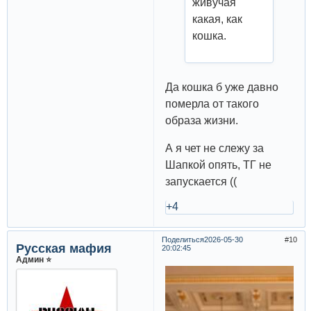
живучая
какая, как
кошка.
Да кошка б уже давно
померла от такого
образа жизни.
А я чет не слежу за
Шапкой опять, ТГ не
запускается ((
+4
Поделиться
2026-05-30
10
Русская мафия
20:02:45
Админ ⭐️