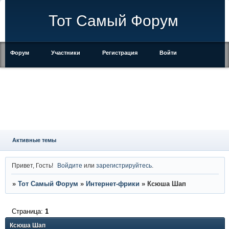
Тот Самый Форум
Форум
Участники
Регистрация
Войти
Правила
Активные темы
Привет, Гость!
Войдите
или
зарегистрируйтесь
.
»
Тот Самый Форум
»
Интернет-фрики
»
Ксюша Шап
Страница:
1
Ксюша Шап