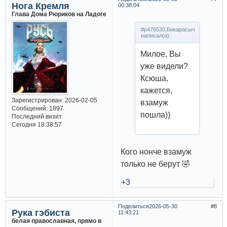
Нога Кремля
00:38:04
Глава Дома Рюриков на Ладоге
#p476530,Бикарасыч
написал(а):
Милое, Вы
уже видели?
Ксюша,
кажется,
Зарегистрирован
: 2026-02-05
взамуж
Сообщений:
1897
пошла))
Последний визит:
Сегодня 18:38:57
Кого нонче взамуж
только не берут 🤣
+3
Поделиться
2026-05-30
8
Рука гэбиста
11:43:21
белая православная, прямо в