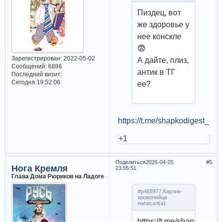
Пиздец, вот
же здоровье у
нее конскле
😨
Зарегистрирован
: 2022-05-02
А дайте, плиз,
Сообщений:
6886
антик в ТГ
Последний визит:
Сегодня 19:52:06
ее?
https://t.me/shapkodigest_offic
+1
Поделиться
2026-04-25
5
Нога Кремля
23:55:51
Глава Дома Рюриков на Ладоге
#p468977,Карлик-
кровопийца
написал(а):
https://t.me/shapkodigest