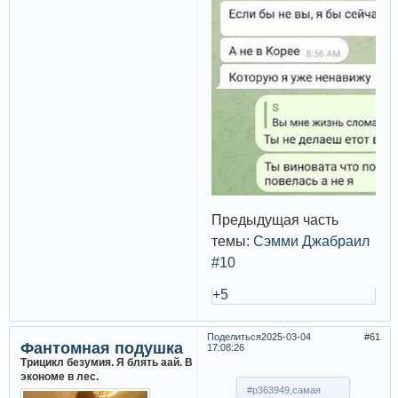
Предыдущая часть
темы:
Сэмми Джабраил
#10
+5
Поделиться
2025-03-04
61
Фантомная подушка
17:08:26
Трицикл безумия. Я блять аай. В
экономе в лес.
#p363949,самая