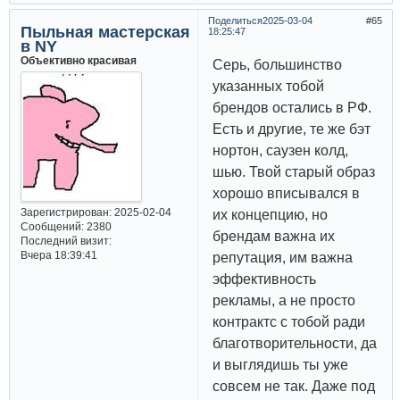
Поделиться
2025-03-04
65
Пыльная мастерская
18:25:47
в NY
Объективно красивая
Серь, большинство
указанных тобой
брендов остались в РФ.
Есть и другие, те же бэт
нортон, саузен колд,
шью. Твой старый образ
хорошо вписывался в
Зарегистрирован
: 2025-02-04
их концепцию, но
Сообщений:
2380
брендам важна их
Последний визит:
Вчера 18:39:41
репутация, им важна
эффективность
рекламы, а не просто
контрактс с тобой ради
благотворительности, да
и выглядишь ты уже
совсем не так. Даже под