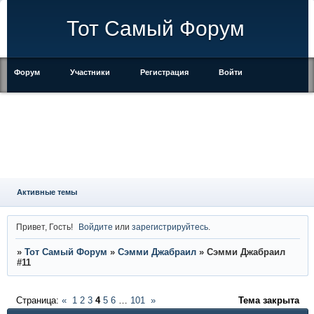
Тот Самый Форум
Форум
Участники
Регистрация
Войти
Правила
Активные темы
Привет, Гость!
Войдите
или
зарегистрируйтесь
.
»
Тот Самый Форум
»
Сэмми Джабраил
»
Сэмми Джабраил
#11
Страница:
«
1
2
3
4
5
6
…
101
»
Тема закрыта