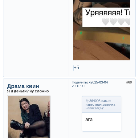
+5
Поделиться
2025-03-04
69
Драма квин
20:11:00
Я и деньги? ну сложно
#p364005,самая
известная девочка
написал(а):
ага