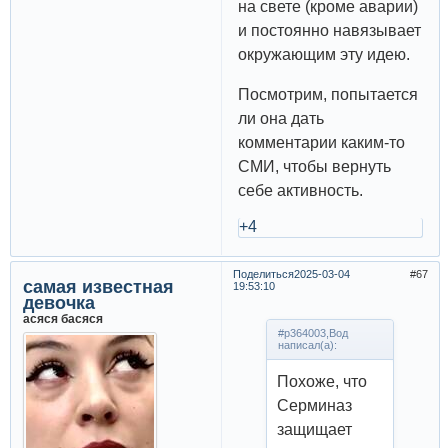
на свете (кроме аварии)
и постоянно навязывает
окружающим эту идею.
Посмотрим, попытается
ли она дать
комментарии каким-то
СМИ, чтобы вернуть
себе активность.
+4
Поделиться
2025-03-04
67
самая известная
19:53:10
девочка
асяся басяся
#p364003,Вод
написал(а):
Похоже, что
Серминаз
защищает