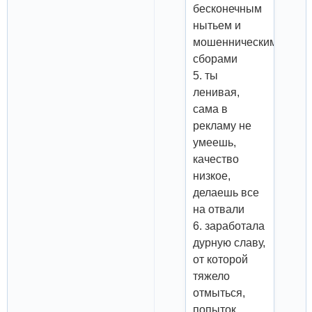
бесконечным
нытьем и
мошенническими
сборами
5. ты
ленивая,
сама в
рекламу не
умеешь,
качество
низкое,
делаешь все
на отвали
6. заработала
дурную славу,
от которой
тяжело
отмыться,
попыток