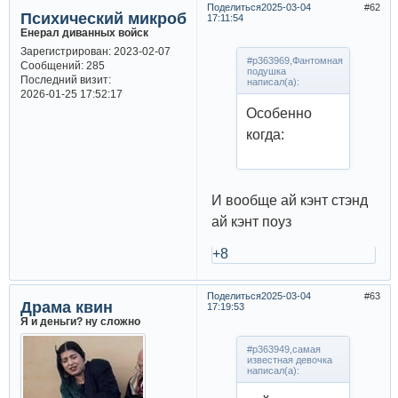
Поделиться
2025-03-04
62
Психический микроб
17:11:54
Енерал диванных войск
Зарегистрирован
: 2023-02-07
#p363969,Фантомная
Сообщений:
285
подушка
Последний визит:
написал(а):
2026-01-25 17:52:17
Особенно
когда:
И вообще ай кэнт стэнд
ай кэнт поуз
+8
Поделиться
2025-03-04
63
Драма квин
17:19:53
Я и деньги? ну сложно
#p363949,самая
известная девочка
написал(а):