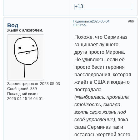
+13
Поделиться
2025-03-04
66
Вод
19:37:55
Жыву с алкоголем.
Похоже, что Серминаз
защищает лучшего
друга просто Мирона.
Не удивлюсь, если её
просто бесит героиня
расследования, которая
живёт в США и когда-то
Зарегистрирован
: 2023-05-03
Сообщений:
889
пострадала
Последний визит:
(=выбралась, проявила
2026-04-15 16:04:01
стойкость, смогла
взять свою жизнь под
своё управление)
, пока
сама Серминаз так и
осталась жертвой всего