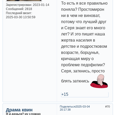
То есть я все правильно
Зарегистрирован
: 2023-01-14
поняла? Простомирон
Сообщений:
2818
Последний визит:
ни в чем не виноват,
2025-03-30 13:50:59
потому что лучший друг
и Серя знает его много
лет? И это пишет наша
жертва насилия в
детстве и подростковом
возрасте, борцунья,
кричащая миру о
проблеме педофилии?
Серя, заткнись, просто
блять заткнись
+15
Поделиться
2025-03-04
70
Драма квин
20:17:38
Я и деньги? ну сложно