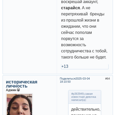
воскрешай аккаунт,
старайся
. А не
перетряхивай бренды
из прошлой жизни в
ожидании, что они
сейчас пополам
порвутся за
возможность
сотрудничества с тобой,
такого больше не будет.
+13
Поделиться
2025-03-04
64
историческая
18:10:50
личность
Админ 🐷
#p363949,самая
известная девочка
написал(а):
действительно,