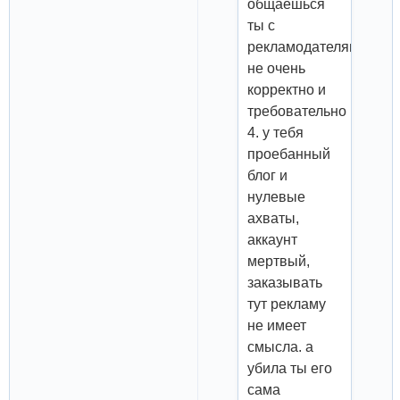
общаешься
ты с
рекламодателями
не очень
корректно и
требовательно
4. у тебя
проебанный
блог и
нулевые
ахваты,
аккаунт
мертвый,
заказывать
тут рекламу
не имеет
смысла. а
убила ты его
сама