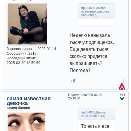
#p364007,самая
известная девочка
написал(а):
Неделю нанывала
тысячу подпищеков.
Еще девять тысяч
Зарегистрирован
: 2023-01-14
Сообщений:
2818
сколько придется
Последний визит:
выпрашивать?
2025-03-30 13:50:59
Полгода?
+8
Поделиться
2025-03-04
71
самая известная
20:18:34
девочка
асяся басяся
#p364011,Драма
квин написал(а):
То есть я все